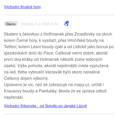
Východní Krušné hory
Vloženo 9.2.2025 9:24
Dávno
Skatem s čelovkou z Hoffmanek přes Zrcadlovky na okruh
kolem Černé hory, k vysílači, přes Hrnčířské boudy na
Tetřeví, kolem Lesní boudy zpět a od Lidické jako bonus po
sjezdovkách dolů do Pece. Celkově velmi dobré, akorát
první dva kiláky od Hofmanek několik zcela ledových
úseků. Výše pohoda, akorát nejstrmější místa vyplužená
na led, třeba vybruslit Václavák bylo skoro nereálné.
Celkový dojem výborný.
Upraveno je víc, než se zobrazuje na mapy.cz, určitě i
Krausovy boudy a Pardubky, škoda že se úprava odtud
nepřenáší.
Východní Krkonoše - od Špindlu po Janské Lázně