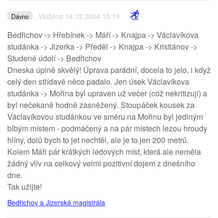
Vloženo 14.12.2024 15:19
Dávno
Bedřichov -> Hřebínek -> Máří -> Knajpa -> Václavíkova
studánka -> Jizerka -> Předěl -> Knajpa -> Kristiánov ->
Studené údolí -> Bedřichov
Dneska úplně skvělý! Úprava parádní, docela to jelo, i když
celý den střídavě něco padalo. Jen úsek Václavíkova
studánka -> Mořina byl upraven už večer (což nekritizuji) a
byl nečekaně hodně zasněžený. Stoupáček kousek za
Václavíkovou studánkou ve směru na Mořinu byl jediným
blbým místem - podmáčený a na pár místech lezou hroudy
hlíny, dolů bych to jet nechtěl, ale je to jen 200 metrů.
Kolem Máři pár krátkých ledových míst, která ale neměla
žádný vliv na celkový velmi pozitivní dojem z dnešního
dne.
Tak užijte!
Bedřichov a Jizerská magistrála