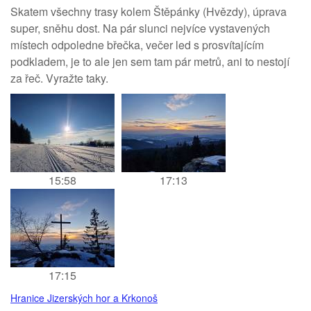
Skatem všechny trasy kolem Štěpánky (Hvězdy), úprava
super, sněhu dost. Na pár slunci nejvíce vystavených
místech odpoledne břečka, večer led s prosvítajícím
podkladem, je to ale jen sem tam pár metrů, ani to nestojí
za řeč. Vyražte taky.
15:58
17:13
17:15
Hranice Jizerských hor a Krkonoš