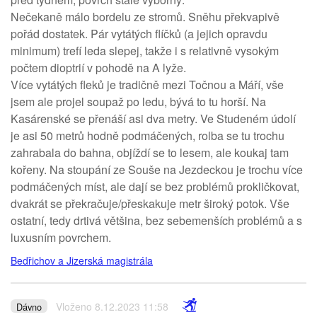
Nečekaně málo bordelu ze stromů. Sněhu překvapivě
pořád dostatek. Pár vytátých flíčků (a jejich opravdu
minimum) trefí leda slepej, takže i s relativně vysokým
počtem dioptrií v pohodě na A lyže.
Více vytátých fleků je tradičně mezi Točnou a Máří, vše
jsem ale projel soupaž po ledu, bývá to tu horší. Na
Kasárenské se přenáší asi dva metry. Ve Studeném údolí
je asi 50 metrů hodně podmáčených, rolba se tu trochu
zahrabala do bahna, objíždí se to lesem, ale koukaj tam
kořeny. Na stoupání ze Souše na Jezdeckou je trochu více
podmáčených míst, ale dají se bez problémů prokličkovat,
dvakrát se překračuje/přeskakuje metr široký potok. Vše
ostatní, tedy drtivá většina, bez sebemenších problémů a s
luxusním povrchem.
Bedřichov a Jizerská magistrála
Vloženo 8.12.2023 11:58
Dávno