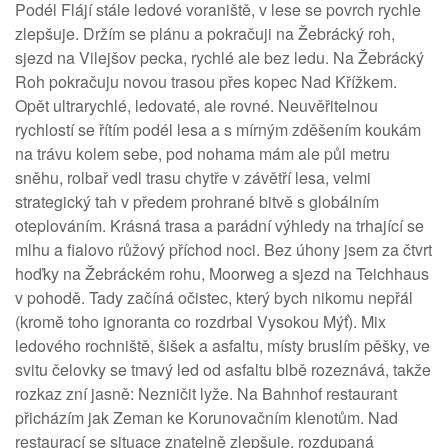
Podél Flájí stále ledové voraniště, v lese se povrch rychle
zlepšuje. Držím se plánu a pokračuji na Žebrácký roh,
sjezd na Vilejšov pecka, rychlé ale bez ledu. Na Žebrácký
Roh pokračuju novou trasou přes kopec Nad Křížkem.
Opět ultrarychlé, ledovaté, ale rovné. Neuvěřitelnou
rychlostí se řítím podél lesa a s mírným zděšením koukám
na trávu kolem sebe, pod nohama mám ale půl metru
sněhu, rolbař vedl trasu chytře v závětří lesa, velmi
strategický tah v předem prohrané bitvě s globálním
oteplováním. Krásná trasa a parádní výhledy na trhající se
mlhu a fialovo růžový příchod noci. Bez úhony jsem za čtvrt
hoďky na Žebráckém rohu, Moorweg a sjezd na Teichhaus
v pohodě. Tady začíná očistec, který bych nikomu nepřál
(kromě toho ignoranta co rozdrbal Vysokou Mýť). Mix
ledového rochniště, šišek a asfaltu, místy bruslím pěšky, ve
svitu čelovky se tmavý led od asfaltu blbě rozeznává, takže
rozkaz zní jasně: Nezničit lyže. Na Bahnhof restaurant
přicházím jak Zeman ke Korunovačním klenotům. Nad
restaurací se situace znatelně zlepšuje, rozdupaná