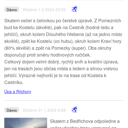
Vloženo 1.2.2024 23:05
Dávno
Skatem večer s čelovkou po čerstvé úpravě. Z Pomezních
bud ke Kostelu (skvělé), pak na Cestník (hodně ledu a
jehličí), okruh kolem Dlouhého hřebene (až na jedno místo
skvělé), zpět ke Kostelu (vo hubu), okruh kolem Kraví hory
(80% skvělé) a zpět na Pomezky (super). Oba okruhy
doporučuji proti směru hodinových ručiček.
Celkový dojem velmi dobrý, rychlý sníh a kvalitní úprava,
jen na trasách jsou občas místa s ledem a silnou vrstvou
jehličí. Výrazně nejhorší je to na trase od Kostela k
Cestníku.
Úpa a Rýchory
Vloženo 31.1.2024 6:58
Dávno
Skatem z Bedřichova odpoledne a
večer všechny trasy upravené na