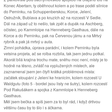
Konec Abertam, ty oběhnout kolem a po trase podél silnice
do Perninku, na Schuppenberskou, Korce, Jelení,
Ostružník, Bublava a po kruzích až na rozcestí V Sedle.
Dál na západ už to nešlo, tak zpět a dupák na Aschberg,
očistec, po Kammloipe na Henneberg Gasthaus, dále na
Korce a do Perninku, pak na Červenou jámu a na Mrtvý
rybník a pak já mrtvý u auta.
Zimní pohádka, úprava parádní, i kolem Perninku byla
vetsina projeta, ač se rolba rozbila, tak jsem jednu potkal.
Akorát bílá krajina trochu mate, sněhu moc není, místy je to
hodně na těsno, zvlášť na vyplužených místech, ale
zaznamenal jsem jen čtyři krátká problémová místa:
začátek stoupání z Jelení ke hranicím, kolem rozcestí U
Waldgutu (foto 5 - bordel jsou listy ne šutry), kolem rozcestí
Pod Rakušákem a spojka z Kammloipe k Henneberg
Gasthaus.
Měl jsem bečka a spíš jsem za to byl rád, i když drtivou
většinu času by to šlo i s áčkama.