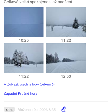
Celkově velká spokojenost až nadšení.
10:25
11:22
11:22
12:50
»
Zobrazit všechny fotky (celkem 5)
Západní Krušné hory
Vloženo 19.1.2026 8:35
18.1.