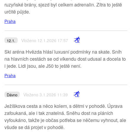
ruzyňské brány, sjezd byl celkem adrenalin. Zítra to ještě
určitě půjde.
Praha
Vloženo 12.1.2026 17:57
12.1.
Ski aréna Hvězda hlásí luxusní podmínky na skate. Sníh
na hlavních cestách se od víkendu dost udusal a docela to
i jede. Lidi jsou, ale J50 to ještě není.
Praha
Vloženo 3.1.2026 11:39
Dávno
Ježíškova cesta a něco kolem, s dětmi v pohodě. Úprava
zafoukaná, ale i tak znatelná. Sněhu dost na pláních
vyfoukáno, takže je občas potřeba se něčemu vyhnout, ale
všude se dá projet v pohodě.