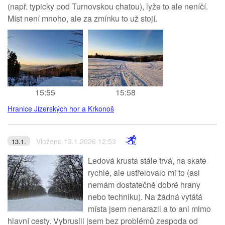
(např. typicky pod Turnovskou chatou), lyže to ale neníčí.
Míst není mnoho, ale za zmínku to už stojí.
15:55
15:58
Hranice Jizerských hor a Krkonoš
Vloženo 13.1.2026 12:53
13.1.
Ledová krusta stále trvá, na skate
rychlé, ale ustřelovalo mi to (asi
nemám dostatečně dobré hrany
nebo techniku). Na žádná vytátá
místa jsem nenarazil a to ani mimo
hlavní cesty. Vybruslil jsem bez problémů zespoda od