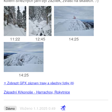
kolem Sněžných jam byl zážitek, zvlášť na skatech. :-)
11:22
12:45
14:25
14:25
»
Zobrazit GPX záznam trasy a všechny fotky (6)
Západní Krkonoše - Harrachov, Rokytnice
Vloženo 1.1.2025 0:49
Dávno