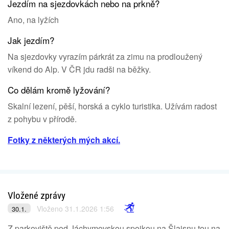
Jezdím na sjezdovkách nebo na prkně?
Ano, na lyžích
Jak jezdím?
Na sjezdovky vyrazím párkrát za zimu na prodloužený
víkend do Alp. V ČR jdu radši na běžky.
Co dělám kromě lyžování?
Skalní lezení, pěší, horská a cyklo turistika. Užívám radost
z pohybu v přírodě.
Fotky z některých mých akcí.
Vložené zprávy
Vloženo 31.1.2026 1:56
30.1.
Z parkoviště pod Jáchymovskou spojkou na Šlajsnu tou na