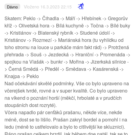
Vloženo 16.3.2023 22:15
Dávno
Skatem: Peklo -> Čihadla -> Máří -> Hřebínek -> Gregorův
kříž -> Olivetská hora -> Bílá kuchyně -> Točna -> Bílé buky
-> Kristiánov -> Blatenský rybník -> Studené údolí ->
Kristiánov -> Rozmezí -> Mariánská hora (tu vyhlídku od
toho stromu na louce u parkáče mám fakt rád) -> Protržená
přehrada -> Souš -> Jezdecká -> Hraniční -> Promenáda ->
spojkou na Vlašák -> bunkr -> Mořina -> Jizerkská silnice -
> Černá Smědá -> Předěl -> Smědava -> Kasárenská ->
Knajpa -> Peklo
Nad očekávání skvělé podmínky. Vše co bylo upraveno na
včerejšek tvrdé, rovné a v super kvalitě. Co bylo upraveno
na víkend o poznání horší (měkčí, hrbolaté a v prudčích
stoupáních dost rozryté).
Včera napadlo pár cenťáků prašanu, někde více, nekde
méně, dost se to lišilo. Prašan zakryl bordel a pomohl i na
ledu (méně to ustřelovalo a bylo to citlivější ke skluznici).
Ráno prašan celkem brzdil, jak během dne natál, tak se to