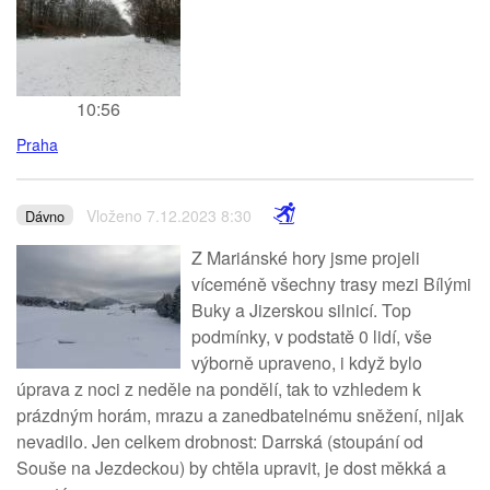
10:56
Praha
Vloženo 7.12.2023 8:30
Dávno
Z Mariánské hory jsme projeli
víceméně všechny trasy mezi Bílými
Buky a Jizerskou silnicí. Top
podmínky, v podstatě 0 lidí, vše
výborně upraveno, i když bylo
úprava z noci z neděle na pondělí, tak to vzhledem k
prázdným horám, mrazu a zanedbatelnému sněžení, nijak
nevadilo. Jen celkem drobnost: Darrská (stoupání od
Souše na Jezdeckou) by chtěla upravit, je dost měkká a