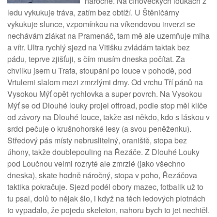
náročné. Na cínoveckých loukách z
ledu vykukuje tráva, zatím bez obtíží. U Štěničárny
vykukuje slunce, vzpomínkou na víkendovou inverzi se
nechávám zlákat na Pramenáč, tam mě ale uzemňuje mlha
a vítr. Ultra rychlý sjezd na Vitišku zvládám taktak bez
pádu, teprve zjišťuji, s čím musím dneska počítat. Za
chvilku jsem u Trafa, stoupání po louce v pohodě, pod
Vrtulemi slalom mezi zmrzlými drny. Od vrchu Tří pánů na
Vysokou Mýť opět rychlovka a super povrch. Na Vysokou
Mýť se od Dlouhé louky projel offroad, podle stop měl klíče
od závory na Dlouhé louce, takže asi někdo, kdo s láskou v
srdci pečuje o krušnohorské lesy (a svou peněženku).
Středový pás místy nebruslitelný, oraniště, stopa bez
úhony, takže doublepouling na Řezáče. Z Dlouhé Louky
pod Loučnou velmi rozryté ale zmrzlé (jako všechno
dneska), skate hodně náročný, stopa v poho, Řezáčova
taktika pokračuje. Sjezd podél obory mazec, fotbalik už to
tu psal, dolů to nějak šlo, i když na těch ledových plotnách
to vypadalo, že pojedu skeleton, nahoru bych to jet nechtěl.