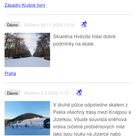
Západní Krušné hory
Vloženo 28.11.2025 15:26
Dávno
Skiaréna Hvězda hlásí dobré
podmínky na skate.
Praha
Vloženo 5.3.2025 11:21
Dávno
V druhé půlce odpoledne skatem z
Pekla všechny trasy mezi Knajpou a
Jizerkou. Všude souvislá sněhová
vrstva (včetně problémových míst
jako jsou louky na Jizerce nabo