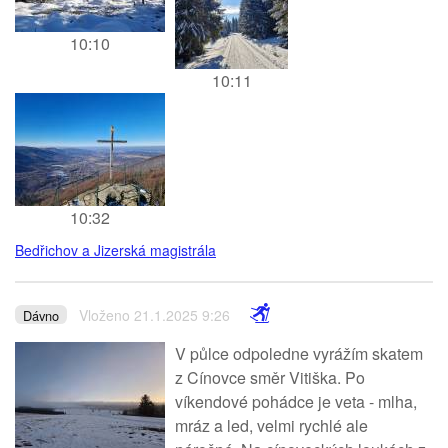
10:10
10:11
10:32
Bedřichov a Jizerská magistrála
Vloženo 21.1.2025 9:26
Dávno
V půlce odpoledne vyrážím skatem
z Cínovce směr Vitiška. Po
víkendové pohádce je veta - mlha,
mráz a led, velmi rychlé ale