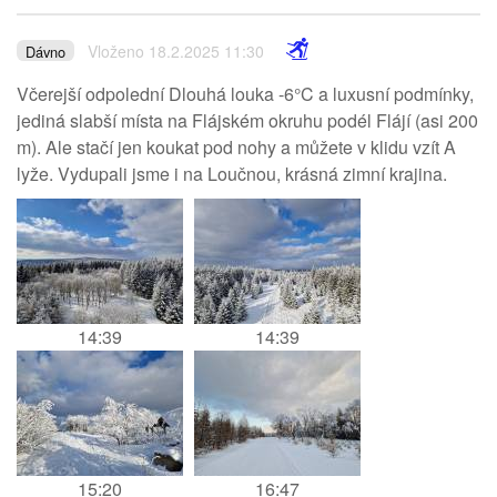
Vloženo 18.2.2025 11:30
Dávno
Včerejší odpolední Dlouhá louka -6°C a luxusní podmínky,
jediná slabší místa na Flájském okruhu podél Flájí (asi 200
m). Ale stačí jen koukat pod nohy a můžete v klidu vzít A
lyže. Vydupali jsme i na Loučnou, krásná zimní krajina.
14:39
14:39
15:20
16:47