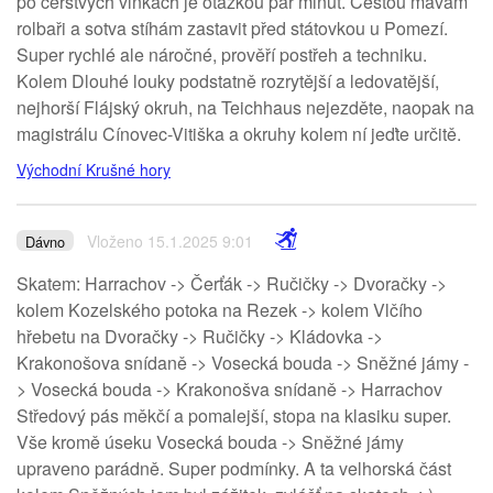
po čerstvých vlnkách je otázkou pár minut. Cestou mávám
rolbaři a sotva stíhám zastavit před státovkou u Pomezí.
Super rychlé ale náročné, prověří postřeh a techniku.
Kolem Dlouhé louky podstatně rozrytější a ledovatější,
nejhorší Flájský okruh, na Teichhaus nejezděte, naopak na
magistrálu Cínovec-Vitiška a okruhy kolem ní jeďte určitě.
Východní Krušné hory
Vloženo 15.1.2025 9:01
Dávno
Skatem: Harrachov -> Čerťák -> Ručičky -> Dvoračky ->
kolem Kozelského potoka na Rezek -> kolem Vlčího
hřebetu na Dvoračky -> Ručičky -> Kládovka ->
Krakonošova snídaně -> Vosecká bouda -> Sněžné jámy -
> Vosecká bouda -> Krakonošva snídaně -> Harrachov
Středový pás měkčí a pomalejší, stopa na klasiku super.
Vše kromě úseku Vosecká bouda -> Sněžné jámy
upraveno parádně. Super podmínky. A ta velhorská část