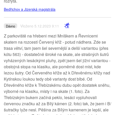
rozrytá.
Bedřichov a Jizerská magistrála
Vloženo 5.12.2023 9:11
Dávno
Z parkoviště na hřebeni mezi Mníškem a Řevnicemi
skatem na rozcestí Červený kříž - potud nádhera. Zde se
trasa větví, tam jsem šel severnější a delší variantou (přes
kótu 563) - dostatečně široké na skate, ale strašných šutrů
vyházených lesáckými pluhy, zpět jsem šel jižní variantou -
obstojná stopa na klasiku, ale poměrně dost míst, kde
lezou šutry. Od Červeného kříže až k Dřevěnému křížy nad
Kytínskou loukou tedy obě varianty dost blbé. Od
Dřevěného kříže k Třebízskému dubu opět dostatek sněhu,
výborné na klasiku, místy i na skate (1. foto). Za
Třebízským bukem začíná peklo, lesáci vypluhovali
červenou značku až za Bílý kámen (2. foto) tak, že jsem i B/
šutračky lyže nesl. Pěšina za Bílým kamenem je lepší, ale