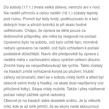
Do soboty (17.1.) trvala velká obleva, nemrzlo ani v noci.
Na neděli přimrzlo a celou neděli (18.1.) zůstaly teploty
pod nulou. Povrch byl tedy tvrdý, podkluzovalo to a bez
dobrých hran a silních kotníků to při skatu hodně
ustřelovalo. Chápu, že úprava se dělá pouze za
dobrovolné příspvěky, ale měla by reagovat na počasí.
Upraveno bylo na sobotu, což bylo určitě fajn, nicméně
nebylo upraveno na neděli, což bylo vzhledem k počasí
podstatně důležitější. Navíc dle předpovědi by úprava z
neděle měla v zachovalém stavu vydržet celkem dlouho.
Zmrzlé trasy se neopotřebovávají tak rychle. Takto zůstaly
na trasách zmrlá vyhlazená koryta po plužení, hlubší
zářezy od bruslařů, kterí se v sobotu místy bořili a střed byl
obecně velmi trvdý a hladký, na skate dost nepříjemný (viz
přiložené fotky). Stopa místy rozbitá. Takže i přes nádherné
počasí nebyl zážitek úplně radostný.
Obecně je na trasách stále dostatek sněhu. Je tu několik
míst, kde je až tolik jehličí, že se skoro nedá sklouznout