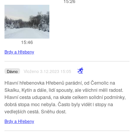
15:26
15:46
Brdy a Hřebeny
Vloženo 3.12.2023 15:05
Dávno
Hlavní hřebenovka Hřebenů parádní, od Černolic na
Skalku, Kytín a dále, lidí spousty, ale všichni měli radost.
Hlavní cesta udupaná, na skate celkem solidní podmínky,
dobrá stopa moc nebyla. Často byly vidět i stopy na
vedlejších cestá. Sněhu dost.
Brdy a Hřebeny