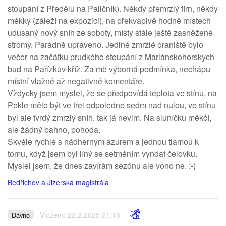
stoupání z Předělu na Paličník). Někdy přemrzlý firn, někdy
měkký (záleží na expozici), na překvapivě hodně místech
udusaný nový sníh ze soboty, místy stále ještě zasněžené
stromy. Parádně upraveno. Jediné zmrzlé oraniště bylo
večer na začátku prudkého stoupání z Mariánskohorských
bud na Pařízkův kříž. Za mě výborná podmínka, nechápu
místní vlažné až negativné komentáře.
Vždycky jsem myslel, že se předpovídá teplota ve stínu, na
Pekle mělo být ve třei odpoledne sedm nad nulou, ve stínu
byl ale tvrdý zmrzlý sníh, tak já nevim. Na sluníčku měkčí,
ale žádný bahno, pohoda.
Skvěle rychlé s nádherným azurem a jednou tlamou k
tomu, když jsem byl líný se setměním vyndat čelovku.
Myslel jsem, že dnes zavírám sezónu ale vono ne. :-)
Bedřichov a Jizerská magistrála
Vloženo 22.2.2025 21:15
Dávno