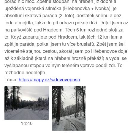
pořád nic moc. Zpětné stoupání na hřeben již dobré a
uježděná vojenská silnička (Hřebenovka + Ivonka), je
absoltuní skatová parádá (3. foto), dostatek sněhu a bez
ledu a mejdla, takže to při odrazu pěkně drží. Dojel jsem až
na parkoviště pod Hradcem. Těch 6 km rozhodně stojí za
to. Když zaparkujete pod Hradcem, tak těch 12 km tam a
zpět je paráda, potkal jsem tu více bruslařů. Zpět jsem šel
víceméně stejnou cestou, akorát jsem po Hřebenovce dojel
až k základně (která na hřebeni hrozně překáží) a vydal se
vyšlapanou stopou volným teréném vpravo podél zdi. To
rozhodně nedělejte.
Trasa:
https://mapy.cz/s/dovoveposo
14:40