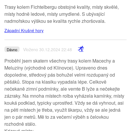
Trasy kolem Fichtelbergu obstojné kvality, místy skvělé,
místy hodně ledové, místy umydlené. S ubývající
nadmořskou výškou se kvalita rychle zhoršovala.
Západní Krušné hory
Vloženo 30.12.2024 22:48
Dávno
Proběhl jsem skatem všechny trasy kolem Macechy a
Meluzíny (východně od Klínovce). Upraveno dnes
dopoledne, středový pás bohužel velmi rozdupaný od
pěšáků. Stopa na klasiku vypadala lépe. Celkově
nečekaně zimní podmínky, ale vemte B lyže a nečekejte
zázraky. Na mnoha místech rolba vyházela kamínky, místy
kouká podklad, typicky uprostřed. Vždy se dá vyhnout, asi
na pěti místech je třeba, využít škarpu, vždy se ale jedná
jen o pár metrů. Mě to za večerní výběh s čelovkou
rozhodně stálo.
Krizová místa: