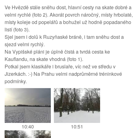
Ve Hvězdě stále sněhu dost, hlavní cesty na skate dobré a
velmi rychlé (foto 2). Akorát povrch náročný, místy hrbolaté,
místy koleje od popelářů a bohužel už hodně popadaného
listí (foto 3).
Sjel jsem i dolů k Ruzyňaské bráně, i tam sněhu dost a
sjezd velmi rychlý.
Na Vypišské pláni je úplně čistá a tvrdá cesta ke
Kauflandu, na skate vhodná (foto 1).
Potkal jsem klasikáře i bruslaře, víc než ve středu v
Jizerkách. :-) Na Prahu velmi nadprůměrné tréninkové
podmínky.
10:40
10:51