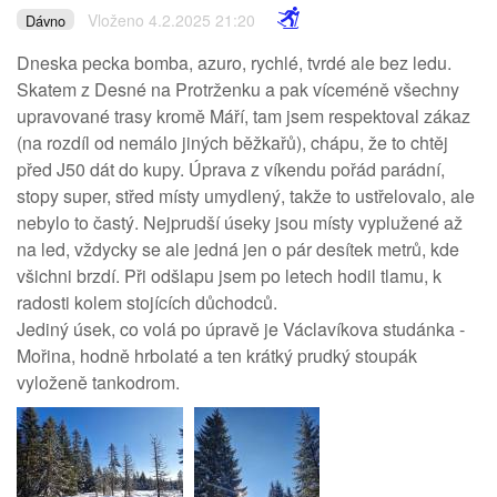
Vloženo 4.2.2025 21:20
Dávno
Dneska pecka bomba, azuro, rychlé, tvrdé ale bez ledu.
Skatem z Desné na Protrženku a pak víceméně všechny
upravované trasy kromě Máří, tam jsem respektoval zákaz
(na rozdíl od nemálo jiných běžkařů), chápu, že to chtěj
před J50 dát do kupy. Úprava z víkendu pořád parádní,
stopy super, střed místy umydlený, takže to ustřelovalo, ale
nebylo to častý. Nejprudší úseky jsou místy vyplužené až
na led, vždycky se ale jedná jen o pár desítek metrů, kde
všichni brzdí. Při odšlapu jsem po letech hodil tlamu, k
radosti kolem stojících důchodců.
Jediný úsek, co volá po úpravě je Václavíkova studánka -
Mořina, hodně hrbolaté a ten krátký prudký stoupák
vyloženě tankodrom.