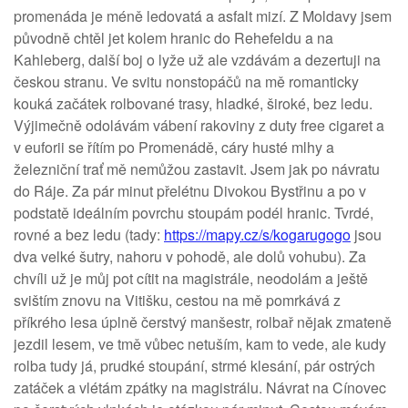
promenáda je méně ledovatá a asfalt mizí. Z Moldavy jsem
původně chtěl jet kolem hranic do Rehefeldu a na
Kahleberg, další boj o lyže už ale vzdávám a dezertuji na
českou stranu. Ve svitu nonstopáčů na mě romanticky
kouká začátek rolbované trasy, hladké, široké, bez ledu.
Výjimečně odolávám vábení rakoviny z duty free cigaret a
v euforii se řítím po Promenádě, cáry husté mlhy a
železniční trať mě nemůžou zastavit. Jsem jak po návratu
do Ráje. Za pár minut přelétnu Divokou Bystřinu a po v
podstatě ideálním povrchu stoupám podél hranic. Tvrdé,
rovné a bez ledu (tady:
https://mapy.cz/s/kogarugogo
jsou
dva velké šutry, nahoru v pohodě, ale dolů vohubu). Za
chvíli už je můj pot cítit na magistrále, neodolám a ještě
svištím znovu na Vitišku, cestou na mě pomrkává z
příkrého lesa úplně čerstvý manšestr, rolbař nějak zmateně
jezdil lesem, ve tmě vůbec netuším, kam to vede, ale kudy
rolba tudy já, prudké stoupání, strmé klesání, pár ostrých
zatáček a vlétám zpátky na magistrálu. Návrat na Cínovec