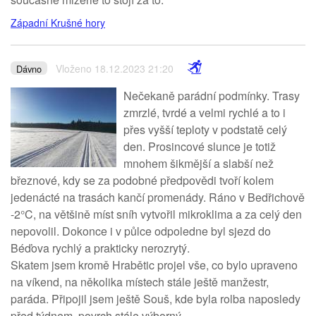
Západní Krušné hory
Vloženo 18.12.2023 21:20
Dávno
Nečekaně parádní podmínky. Trasy
zmrzlé, tvrdé a velmi rychlé a to i
přes vyšší teploty v podstatě celý
den. Prosincové slunce je totiž
mnohem šikmější a slabší než
březnové, kdy se za podobné předpovědi tvoří kolem
jedenácté na trasách kančí promenády. Ráno v Bedřichově
-2°C, na většině míst sníh vytvořil mikroklima a za celý den
nepovolil. Dokonce i v půlce odpoledne byl sjezd do
Béďova rychlý a prakticky nerozrytý.
Skatem jsem kromě Hrabětic projel vše, co bylo upraveno
na víkend, na několika místech stále ještě manžestr,
paráda. Připojil jsem ještě Souš, kde byla rolba naposledy
před týdnem, povrch stále výborný.