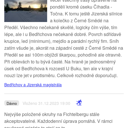
pondělí kromě úseku Čihadla -
Točna. K tomu ještě Jizerská silnice
a kolečko z Černé Smědé na
Předěl. Všechno nečekaně skvělé, logicky čím výše, tím
lépe, ale i u Bedřichova nečekaně dobré. Povrch sdřídavě
krupice, led (minimum), mejdlo a parádní rychlý firn. Sníh
zatím všude je, akorát na západní cestě z Černé Smědé na
Předěl se asi 100m objíždí škarpou, pohodlně ale otravně.
Při oblevách to tu bývá časté. Na hraně je jednosměrný
úsek od Bedřichova k rozcestí U Buku, ten ale v krajní
nouzi lze jet v protisměru. Celkově rozhodně doporučuji.
Bedřichov a Jizerská magistrála
Vloženo 31.12.2023 19:00
Dávno
Nejvýše položené okruhy na Fichtelbergu stále
akceptovatelné. Každodenní úprava pomáhá. V rámci
současné mizérie to stojí za to.