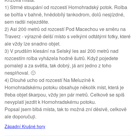
1) Strmé stoupání od rozcestí Hornohradský potok. Rolba
se bořila v bahně, hnědobílý tankodrom, dolů nesjízdné,
sem radši nejezděte.
2) Asi 200 metrů od rozcestí Pod Macechou ve směru na
Traverz - výrazně delší místo s velkými odtátými fotky, které
ale vždy lze snadno objet.
3) V prudším klesání na Selský les asi 200 metrů nad
rozcestím rolba vyházela hodně šutrů. Když pojedete
pomaleji a za světla, tak dobrý, já ani jedno z toho
nesplňoval. 🙂
4) Dlouhé ucho od rozcestí Na Meluzíně k
Hornohradskému potoku obsahuje několik míst, která je
třeba objet škarpou, vždy jen pár metrů. Celkově se spíš
nevyplatí jezdit k Hornohradskému potoku.
Popsal jsem blbá místa, tak to možná zní děsivě, celkově
ale doporučuji.
Západní Krušné hory