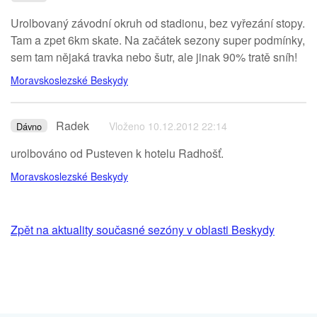
Urolbovaný závodní okruh od stadionu, bez vyřezání stopy.
Tam a zpet 6km skate. Na začátek sezony super podmínky,
sem tam nějaká travka nebo šutr, ale jinak 90% tratě sníh!
Moravskoslezské Beskydy
Radek
Vloženo 10.12.2012 22:14
Dávno
urolbováno od Pusteven k hotelu Radhošť.
Moravskoslezské Beskydy
Zpět na aktuality současné sezóny v oblasti Beskydy