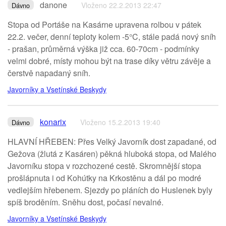
danone
Vloženo 22.2.2013 22:47
Dávno
Stopa od Portáše na Kasárne upravena rolbou v pátek
22.2. večer, denní teploty kolem -5°C, stále padá nový sníh
- prašan, průměrná výška již cca. 60-70cm - podmínky
velmi dobré, místy mohou být na trase díky větru závěje a
čerstvě napadaný sníh.
Javorníky a Vsetínské Beskydy
konarix
Vloženo 15.2.2013 19:40
Dávno
HLAVNÍ HŘEBEN: Přes Velký Javorník dost zapadané, od
Gežova (žlutá z Kasáren) pěkná hluboká stopa, od Malého
Javorníku stopa v rozchozené cestě. Skromnější stopa
prošlápnuta i od Kohútky na Krkostěnu a dál po modré
vedlejším hřebenem. Sjezdy po pláních do Huslenek byly
spíš broděním. Sněhu dost, počasí nevalné.
Javorníky a Vsetínské Beskydy