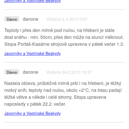
Javorníky a Vsetínské Beskydy
danone
Vloženo 2.3.2013 0:07
Dávno
Teploty i přes den mírně pod nulou, na hřebeni je stále
dost sněhu - min. 50cm, přes den může na slunci měknout.
Stopa Portáš-Kasárne strojově upravena v pátek večer 1.3.
Javorníky a Vsetínské Beskydy
danone
Vloženo 24.2.2013 19:27
Dávno
Nastala obleva, průběžně mírně prší i na hřebeni, je těžký
mokrý sníh, teploty nad nulou, okolo +2°C, na trasu padají
těžké větve a někde i celé stromy. Stopa upravena
naposledy v pátek 22.2. večer.
Javorníky a Vsetínské Beskydy