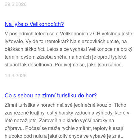
29.6.2026
Na lyže o Velikonocích?
V posledních letech se o Velikonocích v ČR většinou ještě
lyžovalo. Vyjde to i tentokrát? Na sjezdovkách určitě, na
běžkách těžko říct. Letos sice vychází Velikonoce na brzký
termín, ovšem zásoba sněhu na horách je oproti typické
situaci tak desetinová. Podívejme se, jaké jsou šance.
14.3.2026
Co s sebou na zimní turistiku do hor?
Zimní turistika v horách má své jedinečné kouzlo. Ticho
zasněžené krajiny, ostrý horský vzduch a výhledy, které v
létě nezažijete. Zároveň ale klade vyšší nároky na
přípravu. Počasí se může rychle změnit, teploty klesají
hluboko pod nulu a jakákoliv chyba ve výbavě je znát.