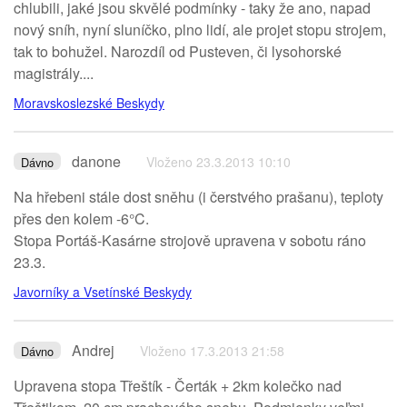
chlubili, jaké jsou skvělé podmínky - taky že ano, napad
nový sníh, nyní sluníčko, plno lidí, ale projet stopu strojem,
tak to bohužel. Narozdíl od Pusteven, či lysohorské
magistrály....
Moravskoslezské Beskydy
danone
Vloženo 23.3.2013 10:10
Dávno
Na hřebeni stále dost sněhu (i čerstvého prašanu), teploty
přes den kolem -6°C.
Stopa Portáš-Kasárne strojově upravena v sobotu ráno
23.3.
Javorníky a Vsetínské Beskydy
Andrej
Vloženo 17.3.2013 21:58
Dávno
Upravena stopa Třeštík - Čerták + 2km kolečko nad