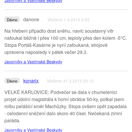
Javorníky a Vsetínské Beskydy
danone
Vloženo 1.4.2013 2:03
Dávno
Na hřebeni připadlo dost sněhu, navíc soustavný vítr
nafoukal běžně i přes 100 cm, teploty přes den kolem -5°C.
Stopa Portáš-Kasárne je nyní zafoukaná, strojově
upravena naposledy v pátek večer 29.3.
Javorníky a Vsetínské Beskydy
konarix
Vloženo 31.3.2013 20:12
Dávno
VELKÉ KARLOVICE: Podvečer se dala v chumelenici
projet údolní magistrála k horní obrátce 50-ky, potkal jsem
rolbu pelášící směr Machůzky. Stopa ovšem opět zapadala
- celodenní sněžení dalo skoro 40 čísel. Nečekaná zimní
paráda.
Javorníky a Vsetínské Beskydy