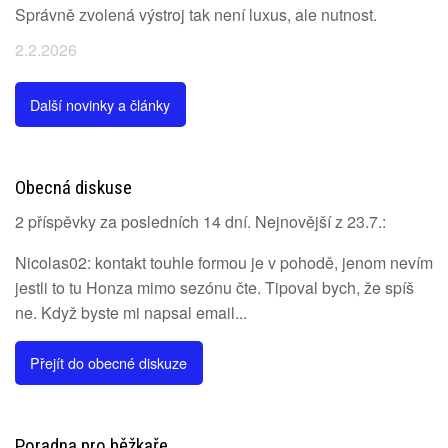
Správně zvolená výstroj tak není luxus, ale nutnost.
2.2.2026
Další novinky a články
Obecná diskuse
2 příspěvky za posledních 14 dní. Nejnovější z 23.7.:
Nicolas02: kontakt touhle formou je v pohodě, jenom nevím
jestli to tu Honza mimo sezónu čte. Tipoval bych, že spíš
ne. Když byste mi napsal email...
Přejít do obecné diskuze
Poradna pro běžkaře