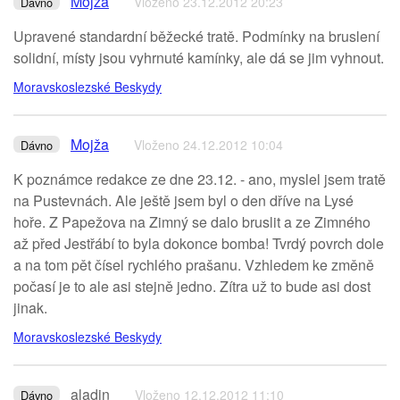
Mojža
Vloženo 23.12.2012 20:23
Dávno
Upravené standardní běžecké tratě. Podmínky na bruslení
solidní, místy jsou vyhrnuté kamínky, ale dá se jim vyhnout.
Moravskoslezské Beskydy
Mojža
Vloženo 24.12.2012 10:04
Dávno
K poznámce redakce ze dne 23.12. - ano, myslel jsem tratě
na Pustevnách. Ale ještě jsem byl o den dříve na Lysé
hoře. Z Papežova na Zimný se dalo bruslit a ze Zimného
až před Jestřábí to byla dokonce bomba! Tvrdý povrch dole
a na tom pět čísel rychlého prašanu. Vzhledem ke změně
počasí je to ale asi stejně jedno. Zítra už to bude asi dost
jinak.
Moravskoslezské Beskydy
aladin
Vloženo 12.12.2012 11:10
Dávno