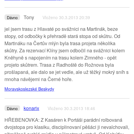
Tony
Vloženo 30.3.2013 20:39
Dávno
jel jsem trasu z Hlavaté po svážnici na Martinák, beze
stopy, od odbočky k přehradě stará stopa od skůtru. Od
Martináku na Čertův mlýn byla trasa projeta několika
skůtry. Za rezervací Klíny jsem odbočil na svážnici kolem
Kněhyně s napojením na trasu kolem Zimného - opět
projeto skůtrem. Trasa z Radhoště do Rožnova byla
prošlapaná, ale dalo se jet vedle, ale už těžký mokrý sníh s
mnoha návějemi na Černé hoře.
Moravskoslezské Beskydy
konarix
Vloženo 30.3.2013 18:46
Dávno
HŘEBENOVKA: Z Kasáren k Portáši parádní rolbovaná
dvojstopa pro klasiku, disciplinovaní pěšáci ji nevalchovali,