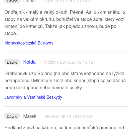
Dana
Vloženo 15.1.2013 12:40
Dávno
Ondřejník - malý a velký okruh. Pěkné. Asi 25 cm sněhu. 2
stopy na velkém okruhu, bohužel ve stopě auta, který vozí
krmení do krmelců. Takže jak pojedou znovu, bude po
stopě.
Moravskoslezské Beskydy
Kolda
Vloženo 29.12.2012 19:12
Dávno
Hřebenovku ze Soláně (na obě strany)rozhodně na lyžích
nedoporučuji.Minimum zmrzlého sněhu,stopa spíše žádná
nebo rozdupaná nebo travnaté úseky.
Javorníky a Vsetínské Beskydy
Marek
Vloženo 28.12.2012 18:44
Dávno
Podklad zmrzl na kámen, na tom pár cenťáků prašanu, od