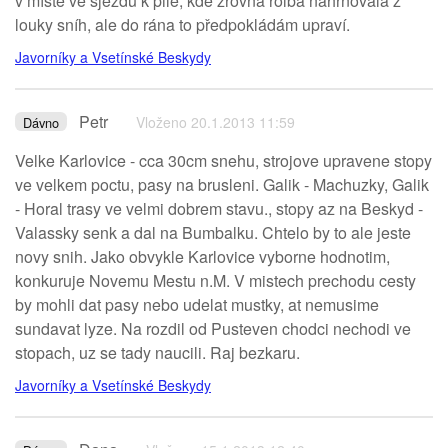
v místě ve sjezdu k pile, kde zrovna rolba nahrnovala z
louky sníh, ale do rána to předpokládám upraví.
Javorníky a Vsetínské Beskydy
Petr
Vloženo 20.1.2013 11:59
Dávno
Velke Karlovice - cca 30cm snehu, strojove upravene stopy
ve velkem poctu, pasy na brusleni. Galik - Machuzky, Galik
- Horal trasy ve velmi dobrem stavu., stopy az na Beskyd -
Valassky senk a dal na Bumbalku. Chtelo by to ale jeste
novy snih. Jako obvykle Karlovice vyborne hodnotim,
konkuruje Novemu Mestu n.M. V mistech prechodu cesty
by mohli dat pasy nebo udelat mustky, at nemusime
sundavat lyze. Na rozdil od Pusteven chodci nechodi ve
stopach, uz se tady naucili. Raj bezkaru.
Javorníky a Vsetínské Beskydy