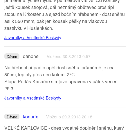
přiměřeně rychlé mýdlo v půlmetrové vrstvě. Od Kohútky
ještě kousek strojová, dál neznámý obětavec prošlápl
stopu na Krkostěnu a sjezd bočním hřebenem - dost sněhu
asi k 550 mnm, pak jen kousek pěšky na vlakovou
zastávku v Huslenkách.
Javorníky a Vsetínské Beskydy
danone
Vloženo 30.3.2013 0:57
Dávno
Na hřebeni připadlo opět dost sněhu, průměrně je cca.
50cm, teploty přes den kolem -3°C.
Stopa Portáš-Kasárne strojově upravena v pátek večer
29.3.
Javorníky a Vsetínské Beskydy
konarix
Vloženo 29.3.2013 20:18
Dávno
VELKÉ KARLOVICE - dnes vydatné doplnění sněhu, který