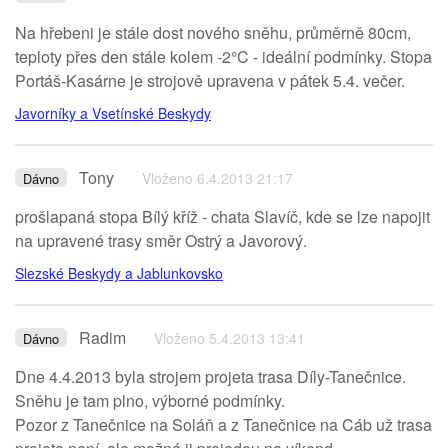
Na hřebeni je stále dost nového sněhu, průměrně 80cm,
teploty přes den stále kolem -2°C - ideální podmínky. Stopa
Portáš-Kasárne je strojově upravena v pátek 5.4. večer.
Javorníky a Vsetínské Beskydy
Tony
Vloženo 6.4.2013 21:17
Dávno
prošlapaná stopa Bílý kříž - chata Slavíč, kde se lze napojit
na upravené trasy směr Ostrý a Javorový.
Slezské Beskydy a Jablunkovsko
Radim
Vloženo 5.4.2013 13:41
Dávno
Dne 4.4.2013 byla strojem projeta trasa Díly-Tanečnice.
Sněhu je tam plno, výborné podmínky.
Pozor z Tanečnice na Soláň a z Tanečnice na Cáb už trasa