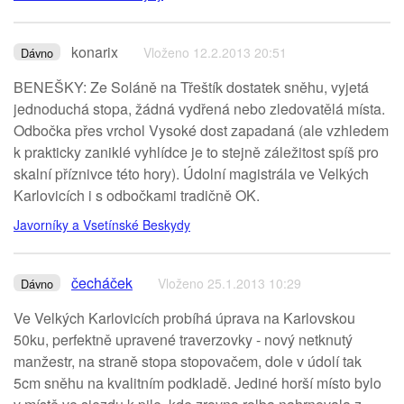
konarix
Vloženo 12.2.2013 20:51
Dávno
BENEŠKY: Ze Soláně na Třeštík dostatek sněhu, vyjetá
jednoduchá stopa, žádná vydřená nebo zledovatělá místa.
Odbočka přes vrchol Vysoké dost zapadaná (ale vzhledem
k prakticky zaniklé vyhlídce je to stejně záležitost spíš pro
skalní příznivce této hory). Údolní magistrála ve Velkých
Karlovicích i s odbočkami tradičně OK.
Javorníky a Vsetínské Beskydy
čecháček
Vloženo 25.1.2013 10:29
Dávno
Ve Velkých Karlovicích probíhá úprava na Karlovskou
50ku, perfektně upravené traverzovky - nový netknutý
manžestr, na straně stopa stopovačem, dole v údolí tak
5cm sněhu na kvalitním podkladě. Jediné horší místo bylo