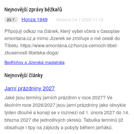
Nejnovější zprávy běžkařů
Honza 1949
Vloženo 24.7.2026 11:15
23.7.
Připojuji odkaz na článek, který vyšel včera v časopise
emontana.cz,a mimo Jizerek se zmiňuje o mé cestě do
Tibetu. https://www.emontana.cz/honza-cernoch-tibet-
zkusenosti-tibetska-doga/
Bedřichov a Jizerská magistrála
Nejnovější články
Jarní prázdniny 2027
Jaké jsou termíny jarních prázdnin v roce 2027? Ve
školním roce 2026/2027 jsou jarní prázdniny jako obvykle
týden dlouhé a konají se v rozmezí od 1. února 2027 do 14.
března 2027 dle jednotlivých okresů. Tabulka termínů již
obsahuje i tipy na zájezdy a pobyty během jarňáků.