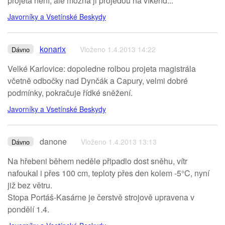
projeta není, ale možná ji projedou na víkend...
Javorníky a Vsetínské Beskydy
konarix
Vloženo 1.4.2013 14:22
Dávno
Velké Karlovice: dopoledne rolbou projeta magistrála
včetně odbočky nad Dynčák a Capury, velmi dobré
podmínky, pokračuje řídké sněžení.
Javorníky a Vsetínské Beskydy
danone
Vloženo 1.4.2013 13:13
Dávno
Na hřebeni během neděle připadlo dost sněhu, vítr
nafoukal i přes 100 cm, teploty přes den kolem -5°C, nyní
již bez větru.
Stopa Portáš-Kasárne je čerstvě strojově upravena v
pondělí 1.4.