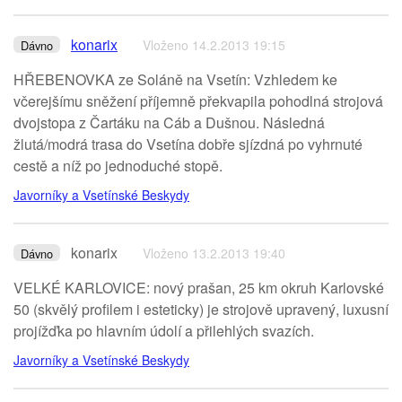
konarix
Vloženo 14.2.2013 19:15
Dávno
HŘEBENOVKA ze Soláně na Vsetín: Vzhledem ke
včerejšímu sněžení příjemně překvapila pohodlná strojová
dvojstopa z Čartáku na Cáb a Dušnou. Následná
žlutá/modrá trasa do Vsetína dobře sjízdná po vyhrnuté
cestě a níž po jednoduché stopě.
Javorníky a Vsetínské Beskydy
konarix
Vloženo 13.2.2013 19:40
Dávno
VELKÉ KARLOVICE: nový prašan, 25 km okruh Karlovské
50 (skvělý profilem i esteticky) je strojově upravený, luxusní
projížďka po hlavním údolí a přilehlých svazích.
Javorníky a Vsetínské Beskydy