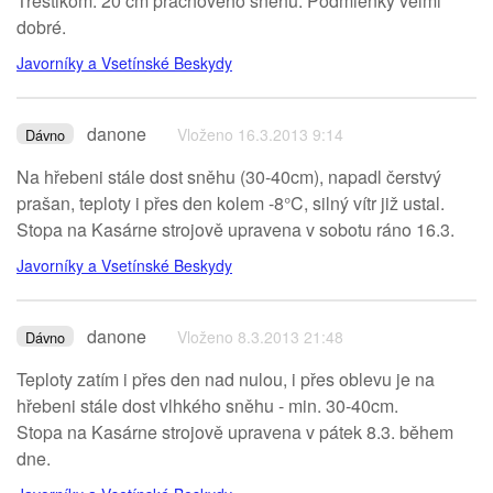
Třeštikom. 20 cm prachového snehu. Podmienky veľmi
dobré.
Javorníky a Vsetínské Beskydy
danone
Vloženo 16.3.2013 9:14
Dávno
Na hřebeni stále dost sněhu (30-40cm), napadl čerstvý
prašan, teploty i přes den kolem -8°C, silný vítr již ustal.
Stopa na Kasárne strojově upravena v sobotu ráno 16.3.
Javorníky a Vsetínské Beskydy
danone
Vloženo 8.3.2013 21:48
Dávno
Teploty zatím i přes den nad nulou, i přes oblevu je na
hřebeni stále dost vlhkého sněhu - min. 30-40cm.
Stopa na Kasárne strojově upravena v pátek 8.3. během
dne.