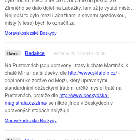
bylo trochu měkčí a lehce rozdupané od pěšců. Ze
Zimného se dalo dojet na Labažky, tam už je vytáté místo.
Nejlepší to bylo mezi Labažkami a severní sjezdovkou,
místy (v lese) bych to označil za
Moravskoslezské Beskydy
Redakce
Vloženo 23.12.2012 22:38
Dávno
Na Pustevnách jsou upraveny i trasy k chatě Martiňák, k
chatě Mír a i další úseky, dle
http://www.skialpin.cz/
-
doplnění ke zprávě od Mojži, který upravenými
standardními běžeckými tratěmi určitě myslel tratě na
Pustevnách, protože dle
http://www.beskydska-
magistrala.cz/zima/
se nikde jinde v Beskydech v
upravených stopách nelyžuje.
Moravskoslezské Beskydy