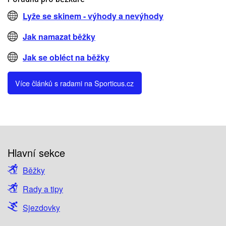
Lyže se skinem - výhody a nevýhody
Jak namazat běžky
Jak se obléct na běžky
Více článků s radami na Sporticus.cz
Hlavní sekce
Běžky
Rady a tipy
Sjezdovky