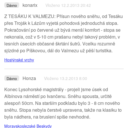
konarix
Vloženo 12.2.2013 20:42
Dávno
Z TESÁKU K VALMEZU: Přísun nového sněhu, od Tesáku
přes Troják k Lázům vyjetá pohodová jednoduchá stopa.
Pokračování po červené už bývá menší komfort - stopa se
nekonala, což v 5-10 cm prašanu nebyl takový problém, v
lesních úsecích občasné škrtání šutrů. Vcelku rozumně
sjízdné po Píškovou, dál do Valmezu už pěší turistika.
Hostýnské vrchy
Honza
Vloženo 13.2.2013 8:00
Dávno
Konec Lysohorské magistrály - projeli jsme úsek od
Albínova náměstí po Ivančenu. Sněhu spousta, určitě
alespoň 50cm. Na starším podkladu bylo 3 - 8 cm nového
sněhu. Stopa nebyla čerstvě upravena, takže na klasiku to
byla nádhera, na bruslení spíše nevhodné.
Moravskoslezské Beskydy