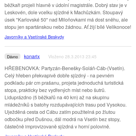
běžkaři projeli hlavně v údolní magistrále. Dobrý stav je v
Leskovén, dole vcelku sjízdné k Machůzkám. Stoupavý
úsek "Karlovské 50" nad Miloňovkami má dost sněhu, ale
stopu jen spartánskou nebo žádnou. Ať žijí bílé Velikonoce!
Javorníky a Vsetínské Beskydy
konarix
Vloženo 28.3.2013 23:45
Dávno
HŘEBENOVKA: Partyzán-Benešky-Soláň-Cáb-(Vsetín).
Celý hřeben překvapivě dobře sjízdný - na pevném
podkladu pár cm prašanu, projeta jednoduchá turistická
stopa, prakticky bez vydřených míst nebo šutrů.
Liduprázdno (5 běžkařů na 40 km) až na skupinu
mládežníků s batohy rozdupávajících trasu pod Vysokou.
Uježděná cesta od Cábu zatím použitelná po žlutou
odbočku před Dušnou, dál modrá na Vsetín bez stopy,
částečně improvizovaně sjízdná v horní polovině.