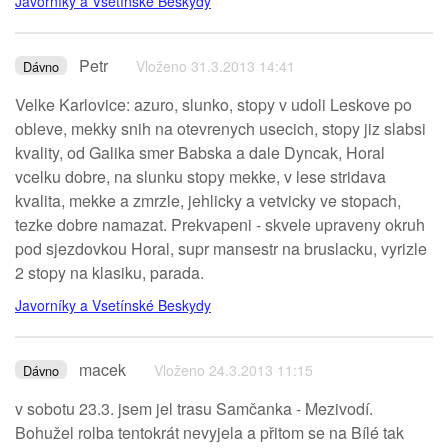
Javorníky a Vsetínské Beskydy
Petr
Vloženo 31.3.2013 14:41
Dávno
Velke Karlovice: azuro, slunko, stopy v udoli Leskove po
obleve, mekky snih na otevrenych usecich, stopy jiz slabsi
kvality, od Galika smer Babska a dale Dyncak, Horal
vcelku dobre, na slunku stopy mekke, v lese stridava
kvalita, mekke a zmrzle, jehlicky a vetvicky ve stopach,
tezke dobre namazat. Prekvapeni - skvele upraveny okruh
pod sjezdovkou Horal, supr mansestr na bruslacku, vyrizle
2 stopy na klasiku, parada.
Javorníky a Vsetínské Beskydy
macek
Vloženo 24.3.2013 11:15
Dávno
v sobotu 23.3. jsem jel trasu Samčanka - Mezivodí.
Bohužel rolba tentokrát nevyjela a přitom se na Bílé tak