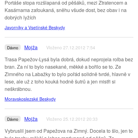
Portáše stopa rozšlapaná od pěšáků, mezi Ztratencem a
Kasárnama zafoukaná, sněhu všude dost, bez obav i na
dobrých lyžích
Javorníky a Vsetínské Beskydy
Mojža
Vloženo 27.12.2012 7:54
Dávno
Trasa Papežov-Lysá byla dobrá, dokud neprojela rolba bez
bran. Za ní to bylo nasekané, měkké a bořilo se to. Ze
Zimného na Labažky to bylo pořád solidně tvrdé, hlavně v
lese, ale už z toho kouká hodně šutrů a jen mistři si
neškrábnou.
Moravskoslezské Beskydy
Mojža
Vloženo 25.12.2012 20:33
Dávno
Vybruslil jsem od Papežova na Zimný. Docela to šlo, jen to