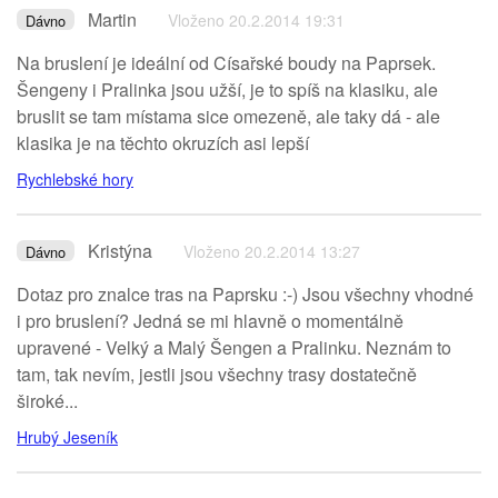
Martin
Vloženo 20.2.2014 19:31
Dávno
Na bruslení je ideální od Císařské boudy na Paprsek.
Šengeny i Pralinka jsou užší, je to spíš na klasiku, ale
bruslit se tam místama sice omezeně, ale taky dá - ale
klasika je na těchto okruzích asi lepší
Rychlebské hory
Kristýna
Vloženo 20.2.2014 13:27
Dávno
Dotaz pro znalce tras na Paprsku :-) Jsou všechny vhodné
i pro bruslení? Jedná se mi hlavně o momentálně
upravené - Velký a Malý Šengen a Pralinku. Neznám to
tam, tak nevím, jestli jsou všechny trasy dostatečně
široké...
Hrubý Jeseník