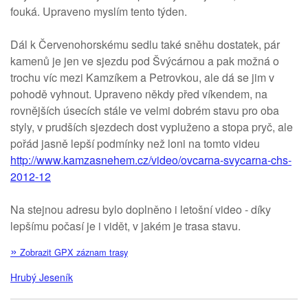
fouká. Upraveno myslím tento týden.
Dál k Červenohorskému sedlu také sněhu dostatek, pár
kamenů je jen ve sjezdu pod Švýcárnou a pak možná o
trochu víc mezi Kamzíkem a Petrovkou, ale dá se jim v
pohodě vyhnout. Upraveno někdy před víkendem, na
rovnějších úsecích stále ve velmi dobrém stavu pro oba
styly, v prudších sjezdech dost vypluženo a stopa pryč, ale
pořád jasně lepší podmínky než loni na tomto videu
http://www.kamzasnehem.cz/video/ovcarna-svycarna-chs-
2012-12
Na stejnou adresu bylo doplněno i letošní video - díky
lepšímu počasí je i vidět, v jakém je trasa stavu.
»
Zobrazit GPX záznam trasy
Hrubý Jeseník