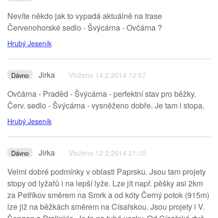
Nevíte někdo jak to vypadá aktuálně na trase
Červenohorské sedlo - Švýcárna - Ovčárna ?
Hrubý Jeseník
Jirka
Vloženo 14.2.2014 12:57
Dávno
Ovčárna - Praděd - Švýcárna - perfektní stav pro běžky.
Červ. sedlo - Švýcárna - vysněženo dobře. Je tam i stopa.
Hrubý Jeseník
Jirka
Vloženo 12.2.2014 21:10
Dávno
Velmi dobré podmínky v oblasti Paprsku. Jsou tam projety
stopy od lyžařů i na lepší lyže. Lze jít např. pěšky asi 2km
za Petříkov směrem na Smrk a od kóty Černý potok (915m)
lze již na běžkách směrem na Císařskou. Jsou projety i V.