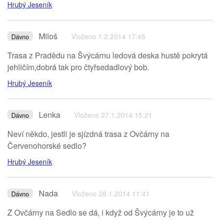
Hrubý Jeseník
Miloš
Vloženo 1.2.2014 17:45
Dávno
Trasa z Pradědu na Švýcárnu ledová deska hustě pokrytá
jehličím,dobrá tak pro čtyřsedadlový bob.
Hrubý Jeseník
Lenka
Vloženo 27.1.2014 15:21
Dávno
Neví někdo, jestli je sjízdná trasa z Ovčárny na
Červenohorské sedlo?
Hrubý Jeseník
Nada
Vloženo 28.1.2014 11:41
Dávno
Z Ovčárny na Sedlo se dá, i když od Švýcárny je to už