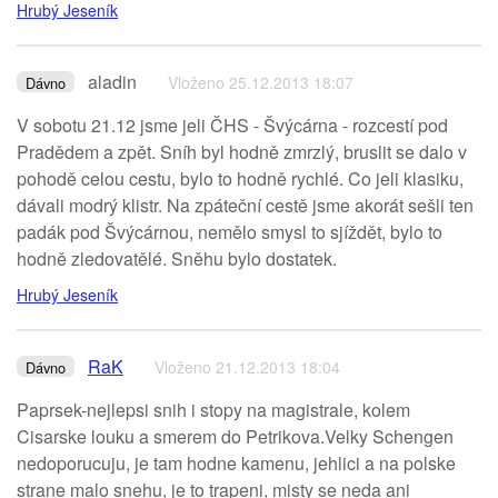
Hrubý Jeseník
aladin
Vloženo 25.12.2013 18:07
Dávno
V sobotu 21.12 jsme jeli ČHS - Švýcárna - rozcestí pod
Pradědem a zpět. Sníh byl hodně zmrzlý, bruslit se dalo v
pohodě celou cestu, bylo to hodně rychlé. Co jeli klasiku,
dávali modrý klistr. Na zpáteční cestě jsme akorát sešli ten
padák pod Švýcárnou, nemělo smysl to sjíždět, bylo to
hodně zledovatělé. Sněhu bylo dostatek.
Hrubý Jeseník
RaK
Vloženo 21.12.2013 18:04
Dávno
Paprsek-nejlepsi snih i stopy na magistrale, kolem
Cisarske louku a smerem do Petrikova.Velky Schengen
nedoporucuju, je tam hodne kamenu, jehlici a na polske
strane malo snehu, je to trapeni, misty se neda ani