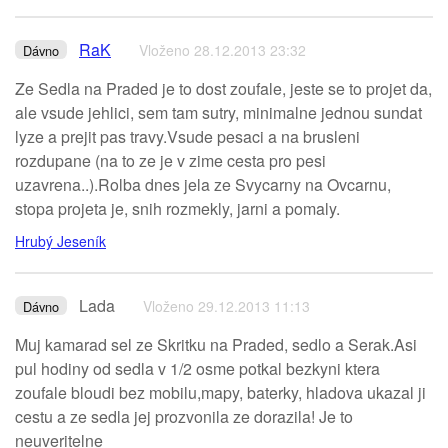
RaK
Vloženo 28.12.2013 23:32
Dávno
Ze Sedla na Praded je to dost zoufale, jeste se to projet da,
ale vsude jehlici, sem tam sutry, minimalne jednou sundat
lyze a prejit pas travy.Vsude pesaci a na brusleni
rozdupane (na to ze je v zime cesta pro pesi
uzavrena..).Rolba dnes jela ze Svycarny na Ovcarnu,
stopa projeta je, snih rozmekly, jarni a pomaly.
Hrubý Jeseník
Lada
Vloženo 29.12.2013 11:13
Dávno
Muj kamarad sel ze Skritku na Praded, sedlo a Serak.Asi
pul hodiny od sedla v 1/2 osme potkal bezkyni ktera
zoufale bloudi bez mobilu,mapy, baterky, hladova ukazal ji
cestu a ze sedla jej prozvonila ze dorazila! Je to
neuveritelne