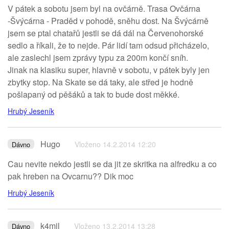
V pátek a sobotu jsem byl na ovčárně. Trasa Ovčárna
-Švýcárna - Praděd v pohodě, sněhu dost. Na Švýcárně
jsem se ptal chatařů jestli se dá dál na Červenohorské
sedlo a říkali, že to nejde. Pár lidí tam odsud přicházelo,
ale zaslechl jsem zprávy typu za 200m končí sníh.
Jinak na klasiku super, hlavně v sobotu, v pátek byly jen
zbytky stop. Na Skate se dá taky, ale střed je hodně
pošlapaný od pěšáků a tak to bude dost měkké.
Hrubý Jeseník
Hugo
Vloženo 14.2.2014 12:20
Dávno
Cau nevite nekdo jestli se da jit ze skritka na alfredku a co
pak hreben na Ovcarnu?? Dik moc
Hrubý Jeseník
k4mil
Vloženo 13.2.2014 13:28
Dávno