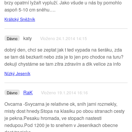
brzy opatrní lyžaři vypluží. Jako všude u nás by pomohlo
aspoň 5-10 cm sněhu….
Králický Sněžník
katy
Vloženo 24.1.2014 14:15
Dávno
dobrý den, chci se zeptat jak t ted vypada na šeráku, zda
se tam dá bezkarit nebo zda je to jen pro chodce na turu?
dekuji chystáme se tam zítra zdravím a dik velice za info
Nízký Jeseník
RaK
Vloženo 19.1.2014 16:16
Dávno
Ovcarna -Svycarna je relativne ok, snih jarni rozmekly,
misty dost hnedy.Stopa na klasiku po obou stranach cesty
je pekna.Pesaku hromada, ve stopach nastesti
nedupou.Pod 1200 je to snehem v Jesenikach obecne