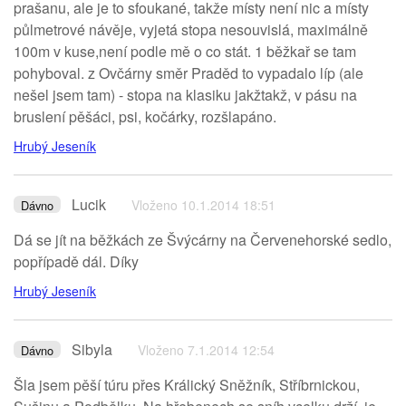
prašanu, ale je to sfoukané, takže místy není nic a místy
půlmetrové návěje, vyjetá stopa nesouvislá, maximálně
100m v kuse,není podle mě o co stát. 1 běžkař se tam
pohyboval. z Ovčárny směr Praděd to vypadalo líp (ale
nešel jsem tam) - stopa na klasiku jakžtakž, v pásu na
bruslení pěšáci, psi, kočárky, rozšlapáno.
Hrubý Jeseník
Lucik
Vloženo 10.1.2014 18:51
Dávno
Dá se jít na běžkách ze Švýcárny na Červenehorské sedlo,
popřípadě dál. Díky
Hrubý Jeseník
Sibyla
Vloženo 7.1.2014 12:54
Dávno
Šla jsem pěší túru přes Králický Sněžník, Stříbrnickou,