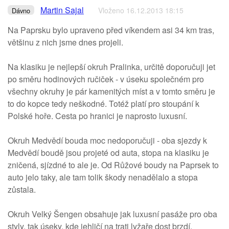
Martin Sajal
Vloženo 16.12.2013 18:15
Dávno
Na Paprsku bylo upraveno před víkendem asi 34 km tras,
většinu z nich jsme dnes projeli.
Na klasiku je nejlepší okruh Pralinka, určitě doporučuji jet
po směru hodinových ručiček - v úseku společném pro
všechny okruhy je pár kamenitých míst a v tomto směru je
to do kopce tedy neškodné. Totéž platí pro stoupání k
Polské hoře. Cesta po hranici je naprosto luxusní.
Okruh Medvědí bouda moc nedoporučuji - oba sjezdy k
Medvědí boudě jsou projeté od auta, stopa na klasiku je
zničená, sjízdné to ale je. Od Růžové boudy na Paprsek to
auto jelo taky, ale tam tolik škody nenadělalo a stopa
zůstala.
Okruh Velký Šengen obsahuje jak luxusní pasáže pro oba
styly, tak úseky, kde jehličí na trati lyžaře dost brzdí.