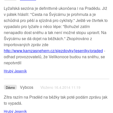
Lyžařská sezóna je definitivně ukončena i na Pradědu. Již
v pátek hlásili: "Cesta na Švýcárnu je prohrnuta a je
schůdná pro pěší a sjízdná pro cyklisty." Ještě ve čtvrtek to
vypadalo pro lyžaře o něco lépe: "Bohužel zatím
nenapadlo dost sněhu a tak není možné stopu upravit. Na
Švýcárnu se dá dojet na běžkách." Zkopírováno z
importovaných zpráv zde
http://www.kamzasnehem.cz/sjezdovky/jeseniky/praded
-
odhad provozovatelů, že Velikonoce budou na sněhu, se
nepotvrdil
Hrubý Jeseník
Vybcos
Vloženo 16.4.2014 11:19
Dávno
Zítra razím na Praděd na běžky tak poté podám zprávu jak
to vypadá.
Hrubý Jeseník