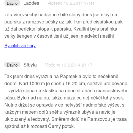
Laddes
Vloženo 18.2.2014 17:41
Dávno
zdravím všechy nadšence bílé stopy dnes jsem byl na
paprsku z ramzové pěšky až tak 1km před císařskou pak
už dal perfektní stopa k paprsku. Kvalitní byla pralinka i
velky šengen v časové tisni už jsem medvědí nestihl
Rychlebské hory
Sibyla
Vloženo 16.2.2014 21:17
Dávno
Tak jsem dnes vyrazila na Paprsek a bylo to nečekaně
dobré. Nad 1000 m je sněhu 15-20 cm, čerstvě urolbováno
+ vyřízlá stopa na klasiku na obou stranách manšestrového
pásu. Bylo nad nulou, takže máza co nejměkčí tuhý vosk.
Nutno držet se opravdu v co nejvyšší nadmořské výšce, s
každým metrem dolů sněhu výrazně ubývá a navíc je
uklouzaný a ledovatý. Směrem dolů na Ramzovou je trasa
sjízdná až k rozcestí Černý potok.