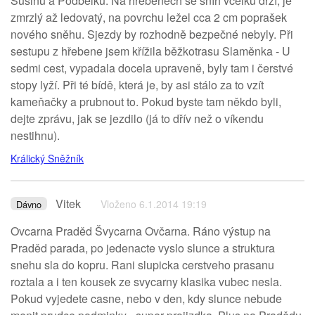
Sušinu a Podbělku. Na hřebenech se sníh vcelku drží, je
zmrzlý až ledovatý, na povrchu ležel cca 2 cm poprašek
nového sněhu. Sjezdy by rozhodně bezpečné nebyly. Při
sestupu z hřebene jsem křížila běžkotrasu Slaměnka - U
sedmi cest, vypadala docela upraveně, byly tam i čerstvé
stopy lyží. Při té bídě, která je, by asi stálo za to vzít
kameňačky a prubnout to. Pokud byste tam někdo byli,
dejte zprávu, jak se jezdilo (já to dřív než o víkendu
nestihnu).
Králický Sněžník
Vitek
Vloženo 6.1.2014 19:19
Dávno
Ovcarna Praděd Švycarna Ovčarna. Ráno výstup na
Praděd parada, po jedenacte vyslo slunce a struktura
snehu sla do kopru. Rani slupicka cerstveho prasanu
roztala a i ten kousek ze svycarny klasika vubec nesla.
Pokud vyjedete casne, nebo v den, kdy slunce nebude