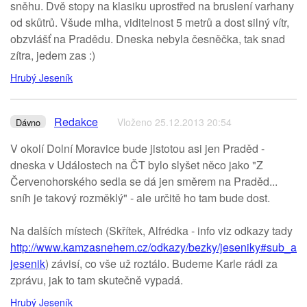
sněhu. Dvě stopy na klasiku uprostřed na bruslení varhany
od skůtrů. Všude mlha, viditelnost 5 metrů a dost silný vítr,
obzvlášť na Pradědu. Dneska nebyla česněčka, tak snad
zítra, jedem zas :)
Hrubý Jeseník
Redakce
Vloženo 25.12.2013 20:54
Dávno
V okolí Dolní Moravice bude jistotou asi jen Praděd -
dneska v Událostech na ČT bylo slyšet něco jako "Z
Červenohorského sedla se dá jen směrem na Praděd...
sníh je takový rozměklý" - ale určitě ho tam bude dost.
Na dalších místech (Skřítek, Alfrédka - info viz odkazy tady
http://www.kamzasnehem.cz/odkazy/bezky/jeseniky#sub_are
jesenik
) závisí, co vše už roztálo. Budeme Karle rádi za
zprávu, jak to tam skutečně vypadá.
Hrubý Jeseník