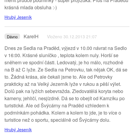
menit prudce podminky - super projizdka. Plus na Pradědu
krásná mlada obsluha :-)
Hrubý Jeseník
KarelH
Vloženo 30.12.2013 21:07
Dávno
Dnes ze Sedla na Praděd, výjezd v 10.00 návrat na Sedlo
v 16:00. Krásné sluníčko , teplota kolem nuly. Horší se
sněhem ve spodní části. Ledovatý, je ho málo, rozhodně
na B až C lyže. Ze Sedla na Petrovku, tak nějak OK, dá se
to. Žádná krása, ale čekali jsme to. Ale od Petrovky
prakticky až na Velký Jezerník lyže v rukou a pěší výlet.
Dolů pak na lyžích sebevražda. Zledovatělá koryta nebo
kameny, jehličí, nesjízdné. Dá se to obejít od Kamzíku po
turistické. Ale od Švýcárny na Praděd vzhledem k
podmínkám pohádka. Kolem a kolem to jde, je to více o
turistice než o sportu, speciálně od Švýcárny dolu.
Hrubý Jeseník