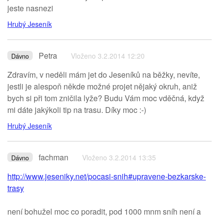
jeste nasnezi
Hrubý Jeseník
Petra
Vloženo 3.2.2014 12:20
Dávno
Zdravím, v neděli mám jet do Jeseníků na běžky, nevíte,
jestli je alespoň někde možné projet nějaký okruh, aniž
bych si při tom zničila lyže? Budu Vám moc vděčná, když
mi dáte jakýkoli tip na trasu. Díky moc :-)
Hrubý Jeseník
fachman
Vloženo 3.2.2014 13:35
Dávno
http://www.jeseniky.net/pocasi-snih#upravene-bezkarske-
trasy
není bohužel moc co poradit, pod 1000 mnm sníh není a