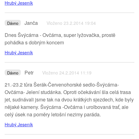
Hrubý Jeseník
Janča
Vloženo 23.2.2014 19:04
Dávno
Dnes Švýcárna - Ovčárna, super lyžovačka, prostě
pohádka s dobrým koncem
Hrubý Jeseník
Petr
Vloženo 24.2.2014 11:19
Dávno
21.-23.2 tůra Šerák-Červenohorské sedlo-Švýcárna-
Ovčárna- Jelení studánka. Oproti očekávání šla celá trasa
jet, sudnávali jsme tak na dvou krátkých sjezdech, kde byly
nějaké kameny. Švýcárna -Ovčárna i urolbovaná trať, ale
celý úsek na poměry letošní nezimy paráda.
Hrubý Jeseník