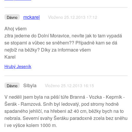
mckarel
Vloženo 25.12.2013 17:12
Dávno
Ahoj všem
zítra jedeme do Dolní Moravice, nevíte jak to tam vypadá
se stopami a vůbec se sněhem?? Případně kam se dá
nejbíž na běžky? Díky za informace všem
Karel
Hrubý Jeseník
Sibyla
Vloženo 25.12.2013 16:15
Dávno
V neděli jsem byla na pěší túře Branná - Vozka - Keprník -
Šerák - Ramzová. Sníh byl ledovatý, pod stromy hodně
spadaného jehličí, na hřebeni až 40 cm, běžky bych na to
nebrala. Severní svahy Šeráku paradoxně zcela bez sněhu
i ve výšce kolem 1000 m.