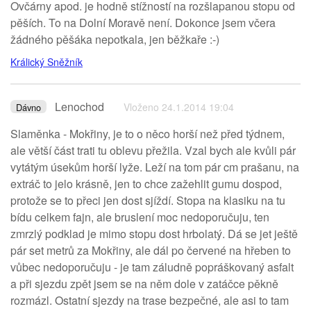
Ovčárny apod. je hodně stížností na rozšlapanou stopu od
pěších. To na Dolní Moravě není. Dokonce jsem včera
žádného pěšáka nepotkala, jen běžkaře :-)
Králický Sněžník
Lenochod
Vloženo 24.1.2014 19:04
Dávno
Slaměnka - Mokřiny, je to o něco horší než před týdnem,
ale větší část trati tu oblevu přežila. Vzal bych ale kvůli pár
vytátým úsekům horší lyže. Leží na tom pár cm prašanu, na
extráč to jelo krásně, jen to chce zažehlit gumu dospod,
protože se to přeci jen dost sjíždí. Stopa na klasiku na tu
bídu celkem fajn, ale bruslení moc nedoporučuju, ten
zmrzlý podklad je mimo stopu dost hrbolatý. Dá se jet ještě
pár set metrů za Mokřiny, ale dál po červené na hřeben to
vůbec nedoporučuju - je tam záludně popráškovaný asfalt
a při sjezdu zpět jsem se na něm dole v zatáčce pěkně
rozmázl. Ostatní sjezdy na trase bezpečné, ale asi to tam