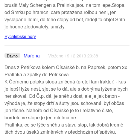
bruslit.Maly Schengen a Pralinka jsou na tom lepe.Stopa
od Smrku po hranicni care protazena rolbou neni, jen
vyslapane lidmi, do toho stopy od bot, radeji to objet.Snih
je hodne zledovately, umrzly.
Rychlebské hory
Marena
Vloženo 19.12.2013 20:38
Dávno
Dnes z Petříkova kolem Císařské b. na Paprsek, potom 3x
Pralinka a zpátky do Petříkova.
K Černému potoku stopa zničená (projel tam traktor) - kus
je lepší lyže nést, sjet se to dá, ale s dobrýma lyžema bych
neriskoval. Od Č.p. dál je sněhu dost, ale je jak beton -
výhoda je, že stopy drží a šutry jsou schované, byť občas
jen těsně. Nahoře od Císařské je to i relativně čisté,
bordelu ve stopě je jen minimálně.
Pralinka, co se týče sněhu a stavu stop, tak dobrá kromě
těch dvou úseků zmíněných v předchozím příspěvku.