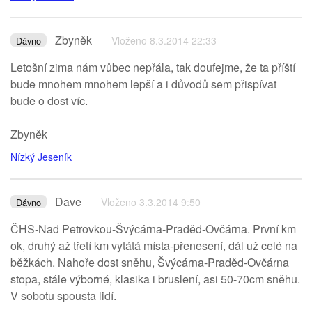
Zbyněk
Vloženo 8.3.2014 22:33
Dávno
Letošní zima nám vůbec nepřála, tak doufejme, že ta příští
bude mnohem mnohem lepší a i důvodů sem přispívat
bude o dost víc.
Zbyněk
Nízký Jeseník
Dave
Vloženo 3.3.2014 9:50
Dávno
ČHS-Nad Petrovkou-Švýcárna-Praděd-Ovčárna. První km
ok, druhý až třetí km vytátá místa-přenesení, dál už celé na
běžkách. Nahoře dost sněhu, Švýcárna-Praděd-Ovčárna
stopa, stále výborné, klasika i bruslení, asi 50-70cm sněhu.
V sobotu spousta lidí.