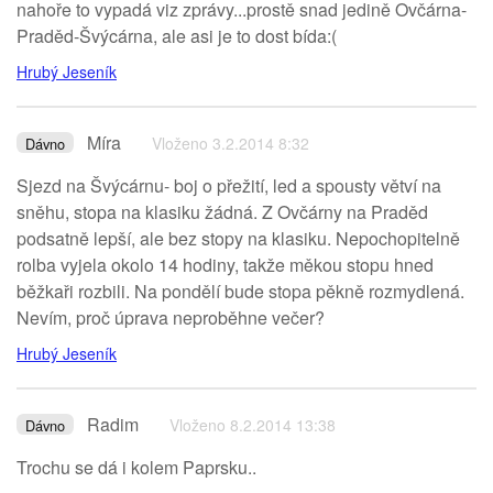
nahoře to vypadá viz zprávy...prostě snad jedině Ovčárna-
Praděd-Švýcárna, ale asi je to dost bída:(
Hrubý Jeseník
Míra
Vloženo 3.2.2014 8:32
Dávno
Sjezd na Švýcárnu- boj o přežití, led a spousty větví na
sněhu, stopa na klasiku žádná. Z Ovčárny na Praděd
podsatně lepší, ale bez stopy na klasiku. Nepochopitelně
rolba vyjela okolo 14 hodiny, takže měkou stopu hned
běžkaři rozbili. Na pondělí bude stopa pěkně rozmydlená.
Nevím, proč úprava neproběhne večer?
Hrubý Jeseník
Radim
Vloženo 8.2.2014 13:38
Dávno
Trochu se dá i kolem Paprsku..