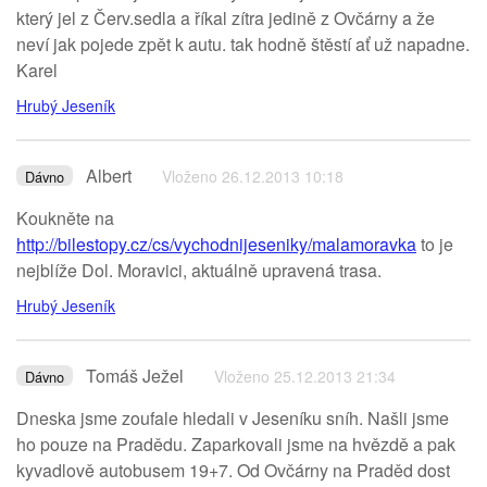
který jel z Červ.sedla a říkal zítra jedině z Ovčárny a že
neví jak pojede zpět k autu. tak hodně štěstí ať už napadne.
Karel
Hrubý Jeseník
Albert
Vloženo 26.12.2013 10:18
Dávno
Koukněte na
http://bilestopy.cz/cs/vychodnijeseniky/malamoravka
to je
nejblíže Dol. Moravici, aktuálně upravená trasa.
Hrubý Jeseník
Tomáš Ježel
Vloženo 25.12.2013 21:34
Dávno
Dneska jsme zoufale hledali v Jeseníku sníh. Našli jsme
ho pouze na Pradědu. Zaparkovali jsme na hvězdě a pak
kyvadlově autobusem 19+7. Od Ovčárny na Praděd dost