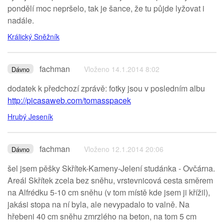
pondělí moc nepršelo, tak je šance, že tu půjde lyžovat i
nadále.
Králický Sněžník
fachman
Vloženo 14.1.2014 8:02
Dávno
dodatek k předchozí zprávě: fotky jsou v posledním albu
http://picasaweb.com/tomasspacek
Hrubý Jeseník
fachman
Vloženo 12.1.2014 20:06
Dávno
šel jsem pěšky Skřítek-Kameny-Jelení studánka - Ovčárna.
Areál Skřítek zcela bez sněhu, vrstevnicová cesta směrem
na Alfrédku 5-10 cm sněhu (v tom místě kde jsem ji křížil),
jakási stopa na ní byla, ale nevypadalo to valně. Na
hřebeni 40 cm sněhu zmrzlého na beton, na tom 5 cm