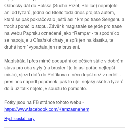
Odbočky dál do Polska (Sucha Przel, Bielice) neprojeté
ani od lyžařů, jedna od Bielic teda dnes projeta autem,
které se pak pokračovalo ještě asi 1km po trase Šengenu a
trochu poničilo stopu. Závěr k magistrále se jede pro trase
na webu Paprsku označené jako "Rampa" - ta spodní co
se napojuje u Císařské chaty je spíš jen na klasiku, ta
druhá horní vypadala jen na bruslení.
Magistrála i přes mírné podupání od pěších stále v dobrém
stavu pro oba styly (na bruslení je to asi pořád nejlepší
místo), sjezd dolů do Petříkova o něco lepší než v neděli -
přes noc napadl poprašek, pak to ujel nějaký skútr a lyžařů
dolů už tolik nejelo, v součtu to pomohlo.
Fotky jsou na FB stránce tohoto webu -
https://www.facebook.com/Kamzasnehem
Rychlebské hory