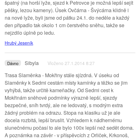
špatný (na horší lyže, sjezd k Petrovce je možná lepší sejít
pěšky, lezou kameny). Úsek Ovčárna - Švýcárna klidně i
na nové lyže, byli jsme od pátku 24.1. do neděle a každý
den připadlo tak okolo 1 cm čerstvého sněhu, takže se
nejzdilo úplně po ledu.
Hrubý Jeseník
Sibyla
Vloženo 27.1.2014 8:27
Dávno
Trasa Slaměnka - Mokřiny stále sjízdná. V úseku od
Slaměnky k Sedmi cestám místy kamínky a těžko se jim
vyhýbá, takže určitě kameňačky. Od Sedmi cest k
Mokřinám sněhové podmínky výrazně lepší, sjezdy
bezpečné, sníh tvrdý, ale ne ledovatý, s modrým extra
žádný problém na odrazu. Stopa na klasiku už je ale
docela rozbitá, lepší bruslit. Vzhledem k nádhernému
slunečnému počasí to ale bylo 100x lepší než sedět doma.
A poznámka na závěr - v příspěvcích z Orliček, Krkonoš,