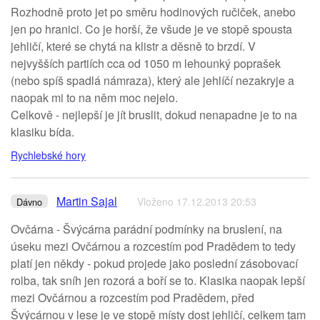
Rozhodně proto jet po směru hodinových ručiček, anebo
jen po hranici. Co je horší, že všude je ve stopě spousta
jehličí, které se chytá na klistr a děsně to brzdí. V
nejvyšších partiích cca od 1050 m lehounký poprašek
(nebo spíš spadlá námraza), který ale jehlíčí nezakryje a
naopak mi to na něm moc nejelo.
Celkově - nejlepší je jít bruslit, dokud nenapadne je to na
klasiku bída.
Rychlebské hory
Martin Sajal
Vloženo 17.12.2013 20:53
Dávno
Ovčárna - Švýcárna parádní podmínky na bruslení, na
úseku mezi Ovčárnou a rozcestím pod Pradědem to tedy
platí jen někdy - pokud projede jako poslední zásobovací
rolba, tak sníh jen rozorá a boří se to. Klasika naopak lepší
mezi Ovčárnou a rozcestím pod Pradědem, před
Švýcárnou v lese je ve stopě místy dost jehličí, celkem tam