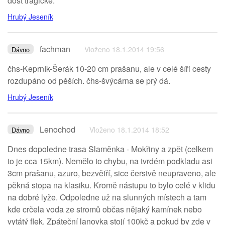
dost tragicke.
Hrubý Jeseník
fachman
Vloženo 18.1.2014 19:56
Dávno
čhs-Keprník-Šerák 10-20 cm prašanu, ale v celé šíři cesty
rozdupáno od pěších. čhs-švýcárna se prý dá.
Hrubý Jeseník
Lenochod
Vloženo 18.1.2014 18:52
Dávno
Dnes dopoledne trasa Slaměnka - Mokřiny a zpět (celkem
to je cca 15km). Nemělo to chybu, na tvrdém podkladu asi
3cm prašanu, azuro, bezvětří, sice čerstvě neupraveno, ale
pěkná stopa na klasiku. Kromě nástupu to bylo celé v klidu
na dobré lyže. Odpoledne už na slunných místech a tam
kde crčela voda ze stromů občas nějaký kamínek nebo
vytátý flek. Zpáteční lanovka stojí 100kč a pokud by zde v