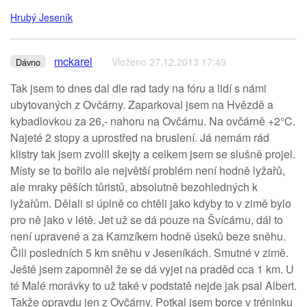
Hrubý Jeseník
mckarel
Vloženo 27.12.2013 17:49
Dávno
Tak jsem to dnes dal dle rad tady na fóru a lidí s námi
ubytovaných z Ovčárny. Zaparkoval jsem na Hvězdě a
kybadlovkou za 26,- nahoru na Ovčárnu. Na ovčárně +2°C.
Najeté 2 stopy a uprostřed na bruslení. Já nemám rád
klistry tak jsem zvolil skejty a celkem jsem se slušně projel.
Místy se to bořilo ale největší problém není hodně lyžařů,
ale mraky pěších tůristů, absolutně bezohledných k
lyžařům. Dělali si úplně co chtěli jako kdyby to v zimě bylo
pro ně jako v létě. Jet už se dá pouze na Švícárnu, dál to
není upravené a za Kamzíkem hodně úseků beze sněhu.
Čili posledních 5 km sněhu v Jeseníkách. Smutné v zimě.
Ještě jsem zapomněl že se dá vyjet na praděd cca 1 km. U
té Malé morávky to už také v podstatě nejde jak psal Albert.
Takže opravdu jen z Ovčárny. Potkal jsem borce v tréninku