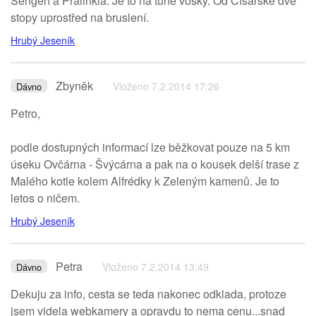
Šengen a Pralinkla. Je to na tuhé vosky. Od Císařské dvě
stopy uprostřed na bruslení.
Hrubý Jeseník
Zbyněk
Vloženo 7.2.2014 17:26
Dávno
Petro,
podle dostupných informací lze běžkovat pouze na 5 km
úseku Ovčárna - Švýcárna a pak na o kousek delší trase z
Malého kotle kolem Alfrédky k Zeleným kamenů. Je to
letos o ničem.
Hrubý Jeseník
Petra
Vloženo 7.2.2014 13:49
Dávno
Dekuju za info, cesta se teda nakonec odklada, protoze
jsem videla webkamery a opravdu to nema cenu...snad