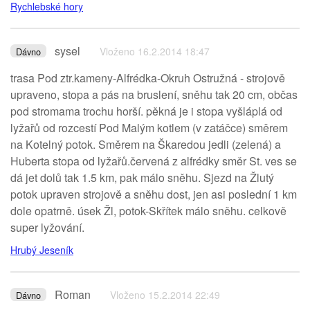
Rychlebské hory
sysel
Vloženo 16.2.2014 18:47
Dávno
trasa Pod ztr.kameny-Alfrédka-Okruh Ostružná - strojově
upraveno, stopa a pás na bruslení, sněhu tak 20 cm, občas
pod stromama trochu horší. pěkná je i stopa vyšláplá od
lyžařů od rozcestí Pod Malým kotlem (v zatáčce) směrem
na Kotelný potok. Směrem na Škaredou jedli (zelená) a
Huberta stopa od lyžařů.červená z alfrédky směr St. ves se
dá jet dolů tak 1.5 km, pak málo sněhu. Sjezd na Žlutý
potok upraven strojově a sněhu dost, jen asi poslední 1 km
dole opatrně. úsek Žl, potok-Skřítek málo sněhu. celkově
super lyžování.
Hrubý Jeseník
Roman
Vloženo 15.2.2014 22:49
Dávno