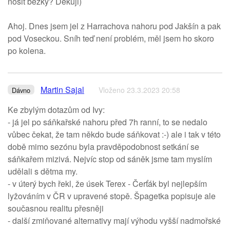
nosit bezky? Děkuji)
Ahoj. Dnes jsem jel z Harrachova nahoru pod Jakšín a pak
pod Voseckou. Sníh teď není problém, měl jsem ho skoro
po kolena.
Martin Sajal
Vloženo 23.3.2023 20:58
Dávno
Ke zbylým dotazům od Ivy:
- já jel po sáňkařské nahoru před 7h ranní, to se nedalo
vůbec čekat, že tam někdo bude sáňkovat :-) ale i tak v této
době mimo sezónu byla pravděpodobnost setkání se
sáňkařem mizivá. Nejvíc stop od sáněk jsme tam myslím
udělali s dětma my.
- v úterý bych řekl, že úsek Terex - Čerťák byl nejlepším
lyžováním v ČR v upravené stopě. Špagetka popisuje ale
současnou realitu přesněji
- další zmiňované alternativy mají výhodu vyšší nadmořské