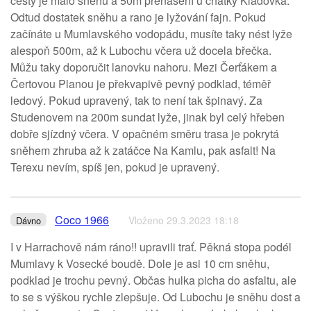
cesty je málo sněhu a 50m přenašení u chatky Kládovka.
Odtud dostatek sněhu a rano je lyžování fajn. Pokud
začínáte u Mumlavského vodopádu, musíte taky nést lyže
alespoň 500m, až k Lubochu včera už docela břečka.
Můžu taky doporučit lanovku nahoru. Mezi Čerťákem a
Čertovou Planou je překvapivě pevný podklad, téměř
ledový. Pokud upravený, tak to není tak špinavý. Za
Studenovem na 200m sundat lyže, jinak byl celý hřeben
dobře sjízdný včera. V opačném směru trasa je pokrytá
sněhem zhruba až k zatáčce Na Kamlu, pak asfalt! Na
Terexu nevím, spíš jen, pokud je upravený.
Coco 1966
Vloženo 29.3.2023 18:18
Dávno
I v Harrachově nám ráno!! upravili trať. Pěkná stopa podél
Mumlavy k Vosecké boudě. Dole je asi 10 cm sněhu,
podklad je trochu pevný. Občas hulka picha do asfaltu, ale
to se s výškou rychle zlepšuje. Od Lubochu je sněhu dost a