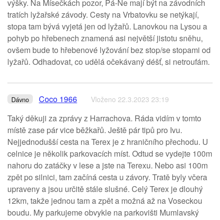
výšky. Na Mísečkách pozor, Pá-Ne mají být na závodních
tratích lyžařské závody. Cesty na Vrbatovku se netýkají,
stopa tam bývá vyjetá jen od lyžařů. Lanovkou na Lysou a
pohyb po hřebenech znamená asi největší jistotu sněhu,
ovšem bude to hřebenové lyžování bez stop/se stopami od
lyžařů. Odhadovat, co udělá očekávaný déšť, si netroufám.
Coco 1966
Vloženo 22.3.2023 23:19
Dávno
Taký děkuji za zprávy z Harrachova. Ráda vidím v tomto
místě zase pár vice běžkařů. Ještě pár tipů pro Ivu.
Nejjednodušší cesta na Terex je z hraničního přechodu. U
celnice je několik parkovacích míst. Odtud se vydejte 100m
nahoru do zatáčky v lese a jste na Terexu. Nebo asi 100m
zpět po silnici, tam začíná cesta u závory. Tratě byly včera
upraveny a jsou určitě stále slušné. Celý Terex je dlouhý
12km, takže jednou tam a zpět a možná až na Voseckou
boudu. My parkujeme obvykle na parkovišti Mumlavský