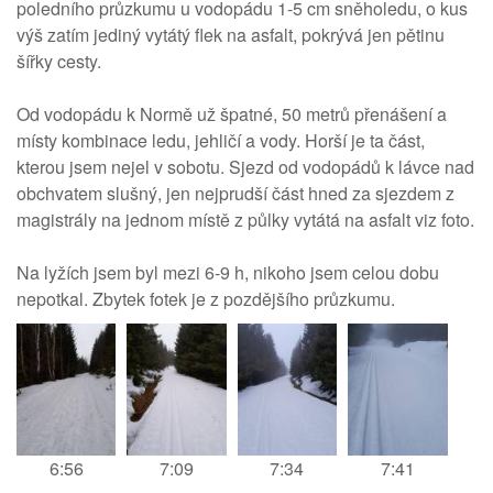
poledního průzkumu u vodopádu 1-5 cm sněholedu, o kus
výš zatím jediný vytátý flek na asfalt, pokrývá jen pětinu
šířky cesty.
Od vodopádu k Normě už špatné, 50 metrů přenášení a
místy kombinace ledu, jehličí a vody. Horší je ta část,
kterou jsem nejel v sobotu. Sjezd od vodopádů k lávce nad
obchvatem slušný, jen nejprudší část hned za sjezdem z
magistrály na jednom místě z půlky vytátá na asfalt viz foto.
Na lyžích jsem byl mezi 6-9 h, nikoho jsem celou dobu
nepotkal. Zbytek fotek je z pozdějšího průzkumu.
6:56
7:09
7:34
7:41