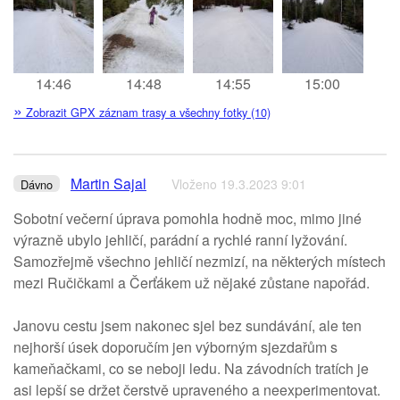
14:46
14:48
14:55
15:00
»
Zobrazit GPX záznam trasy a všechny fotky (10)
Martin Sajal
Vloženo 19.3.2023 9:01
Dávno
Sobotní večerní úprava pomohla hodně moc, mimo jiné
výrazně ubylo jehličí, parádní a rychlé ranní lyžování.
Samozřejmě všechno jehličí nezmizí, na některých místech
mezi Ručičkami a Čerťákem už nějaké zůstane napořád.
Janovu cestu jsem nakonec sjel bez sundávání, ale ten
nejhorší úsek doporučím jen výborným sjezdařům s
kameňačkami, co se neboji ledu. Na závodních tratích je
asi lepší se držet čerstvě upraveného a neexperimentovat.