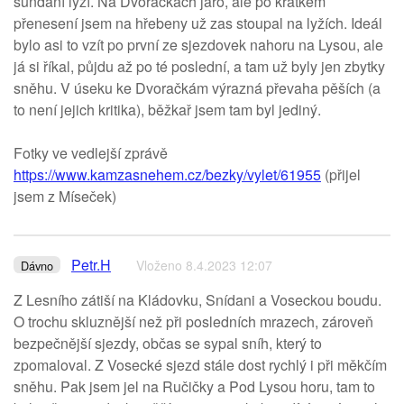
sundání lyží. Na Dvoračkách jaro, ale po krátkém
přenesení jsem na hřebeny už zas stoupal na lyžích. Ideál
bylo asi to vzít po první ze sjezdovek nahoru na Lysou, ale
já si říkal, půjdu až po té poslední, a tam už byly jen zbytky
sněhu. V úseku ke Dvoračkám výrazná převaha pěších (a
to není jejich kritika), běžkař jsem tam byl jediný.
Fotky ve vedlejší zprávě
https://www.kamzasnehem.cz/bezky/vylet/61955
(přijel
jsem z Míseček)
Petr.H
Vloženo 8.4.2023 12:07
Dávno
Z Lesního zátiší na Kládovku, Snídani a Voseckou boudu.
O trochu skluznější než při posledních mrazech, zároveň
bezpečnější sjezdy, občas se sypal sníh, který to
zpomaloval. Z Vosecké sjezd stále dost rychlý i při měkčím
sněhu. Pak jsem jel na Ručičky a Pod Lysou horu, tam to