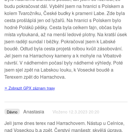
budu pokračovat dál. Vyběhl jsem na hranici s Polskem a
kolem Tvarožníku, České budky k prameni Labe. Zde byla
cesta prošláplá jen od lyžařů. Na hranici s Polskem bylo
hodně Poláků pěšky. Cesta byla celkem fajn, občas byla
místa vyfoukaná, až na menší ledové plotny. Na kratší úsek
jsem raději sundal i běžky. Pokračoval jsem k Labské
boudě. Odtud byla cesta projetá rolbou kvůli zásobování.
Jel jsem na Harrachovy kameny a k mohyle na Vrbatově
návrší. V nádherném počasí byly nádherné výhledy. Poté
jsem sjel zpět na Labskou louku, k Vosecké boudě a
Terexem zpět do Harrachova.
»
Zobrazit GPX záznam trasy
Anastasia
Vloženo 12.3.2023 20:20
Dávno
Jeli jsme dnes terex nad Harrachovem. Nástup u Celnice,
nad Voseckou b.a zpět. Čerstvý manšestr, skvělá úprava.