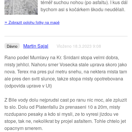
téměř suchou nohou (po asfaltu). I kus dál
bychom asi s kočárkem škodu neudělali.
»
Zobrazit polohu fotky na mapě
Martin Sajal
Vloženo 18.3.2023 9:08
Dávno
Rano podel Mumlavy na Kr. Snidani stopa velmi dobra,
misty jehlici. Nahoru smer Vosecka stale uprava skoro jako
nova. Terex ma pres pul metru snehu, na nektera mista tam
ale pres den sviti slunce, takze stopa misty opotrebovana
(odpovida uprave v Ut)
Z Bile vody dolu nejprudsi cast po ranu nic moc, ale zpluzit
to slo. Dolu od Platenfallu 2x prenaseni 10 a 20m, misty
rozdupano pesaky a kdo si mysli, ze to vyresi jizdou ve
stope, tak ne, nekolikrat by projel asfaltem. Tohle chtelo jet
opacnym smerem.