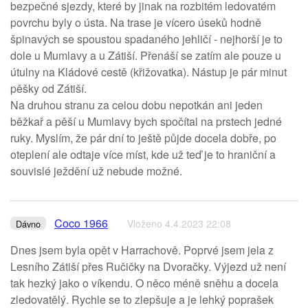
bezpečné sjezdy, které by jinak na rozbitém ledovatém
povrchu byly o ústa. Na trase je vícero úseků hodně
špinavých se spoustou spadaného jehličí - nejhorší je to
dole u Mumlavy a u Zátiší. Přenáší se zatím ale pouze u
útulny na Kládové cestě (křižovatka). Nástup je pár minut
pěšky od Zátiší.
Na druhou stranu za celou dobu nepotkán ani jeden
běžkař a pěší u Mumlavy bych spočítal na prstech jedné
ruky. Myslím, že pár dní to ještě půjde docela dobře, po
oteplení ale odtaje více míst, kde už teď je to hraniční a
souvislé ježdění už nebude možné.
Coco 1966
Vloženo 4.4.2023 22:08
Dávno
Dnes jsem byla opět v Harrachově. Poprvé jsem jela z
Lesního Zátiší přes Ručičky na Dvoračky. Výjezd už není
tak hezký jako o víkendu. O něco méně sněhu a docela
zledovatělý. Rychle se to zlepšuje a je lehký poprašek