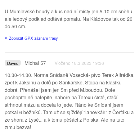
U Mumlavské boudy a kus nad ní místy jen 5-10 cm snèhu,
ale ledový podklad odtává pomalu. Na Kládovce tak od 20
do 50 cm.
»
Zobrazit GPX záznam trasy
Michal 57
Vloženo 18.3.2023 19:36
Dávno
10.30-14.30. Norma Snídaně Vosecká- pivo Terex Alfrédka
zpět k Jakšínu a dolů po Sáňkařské. Stopa na klasiku
dobrá. Přenášel jsem jen 5m před M.boudou. Dole
pochopitelně nalepíte, nahoře na Terexu čisté, stačí
strhnout mázu a docela to jede. Ráno ke Snídani jsem
potkal 6 běžníků. Tam už se sjíždějí "lanovkáři" z Čerťáku a
ze shora z Lysé... a k tomu pěšáci z Polska. Ale na tuto
zimu bezva!