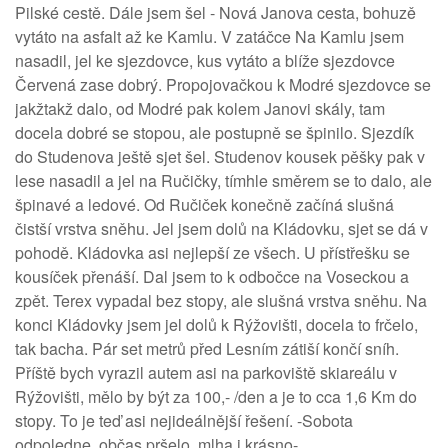
Pilské cestě. Dále jsem šel - Nová Janova cesta, bohuzě
vytáto na asfalt až ke Kamlu. V zatáčce Na Kamlu jsem
nasadil, jel ke sjezdovce, kus vytáto a blíže sjezdovce
Červená zase dobrý. Propojovačkou k Modré sjezdovce se
jakžtakž dalo, od Modré pak kolem Janovi skály, tam
docela dobré se stopou, ale postupně se špinilo. Sjezdík
do Studenova ještě sjet šel. Studenov kousek pěšky pak v
lese nasadil a jel na Ručičky, tímhle směrem se to dalo, ale
špinavé a ledové. Od Ručiček konečně začíná slušná
čistší vrstva sněhu. Jel jsem dolů na Kládovku, sjet se dá v
pohodě. Kládovka asi nejlepší ze všech. U přístřešku se
kousíček přenáší. Dal jsem to k odbočce na Voseckou a
zpět. Terex vypadal bez stopy, ale slušná vrstva sněhu. Na
konci Kládovky jsem jel dolů k Rýžovišti, docela to frčelo,
tak bacha. Pár set metrů před Lesním zátiší končí sníh.
Příště bych vyrazil autem asi na parkoviště skiareálu v
Rýžovišti, mělo by být za 100,- /den a je to cca 1,6 Km do
stopy. To je teď asi nejideálnější řešení. -Sobota
odpoledne, občas pršelo, mlha i krásno-