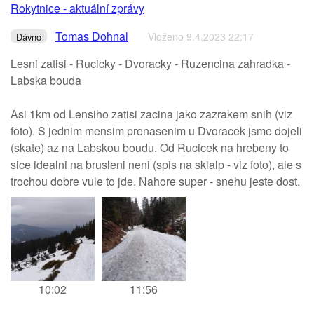
Rokytnice - aktuální zprávy
Tomas Dohnal
Vloženo 9.4.2023 22:17
Dávno
Lesni zatisi - Rucicky - Dvoracky - Ruzencina zahradka -
Labska bouda
Asi 1km od Lensiho zatisi zacina jako zazrakem snih (viz
foto). S jednim mensim prenasenim u Dvoracek jsme dojeli
(skate) az na Labskou boudu. Od Rucicek na hrebeny to
sice idealni na brusleni neni (spis na skialp - viz foto), ale s
trochou dobre vule to jde. Nahore super - snehu jeste dost.
10:02
11:56