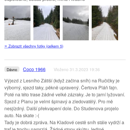
»
Zobrazit všechny fotky (celkem 5)
Coco 1966
Vloženo 31.3.2023 19:36
Dávno
Výjezd z Lesního Zátiší (když začina sníh) na Ručičky je
výborný, sjezd taky, pěkně upravený. Čertova Pláň fajn.
Poté na této trase žádné velké zázraky. Je to jarní lyžovaní.
Sjezd z Planu je velmi špinavý a zledovatělý. Pro mě
nesjízdný. Další překvapení dole. Do Studenova projelo
auto. Na skate :-(
Tady je dobrá zpráva. Na Kladové cestě sníh stále vydrží a
trať je trochu namrzlá. Žádné stopy skútru Jediné