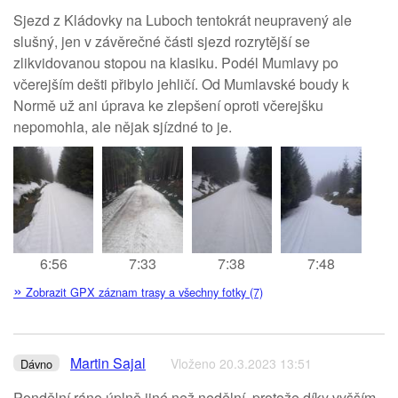
Sjezd z Kládovky na Luboch tentokrát neupravený ale
slušný, jen v závěrečné části sjezd rozrytější se
zlikvidovanou stopou na klasiku. Podél Mumlavy po
včerejším dešti přibylo jehličí. Od Mumlavské boudy k
Normě už ani úprava ke zlepšení oproti včerejšku
nepomohla, ale nějak sjízdné to je.
6:56
7:33
7:38
7:48
»
Zobrazit GPX záznam trasy a všechny fotky (7)
Martin Sajal
Vloženo 20.3.2023 13:51
Dávno
Pondělní ráno úplně jiné než nedělní, protože díky vyšším