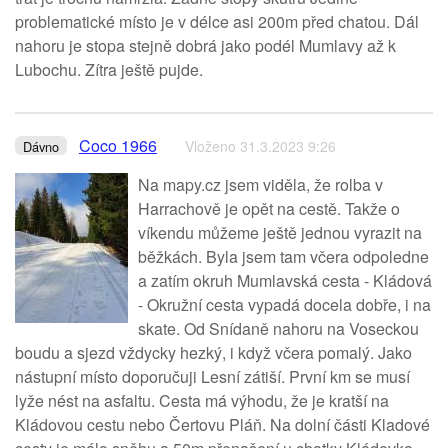
problematické místo je v délce asi 200m před chatou. Dál
nahoru je stopa stejně dobrá jako podél Mumlavy až k
Lubochu. Zítra ještě pujde.
Coco 1966
Vloženo 31.3.2023 9:26
Dávno
Na mapy.cz jsem viděla, že rolba v
Harrachově je opět na cestě. Takže o
víkendu můžeme ještě jednou vyrazit na
běžkách. Byla jsem tam včera odpoledne
a zatím okruh Mumlavská cesta - Kládová
- Okružní cesta vypadá docela dobře, i na
skate. Od Snídaně nahoru na Voseckou
boudu a sjezd vždycky hezký, i když včera pomalý. Jako
nástupní místo doporučuji Lesní zátiší. První km se musí
lyže nést na asfaltu. Cesta má výhodu, že je kratší na
Kládovou cestu nebo Čertovu Pláň. Na dolní části Kladové