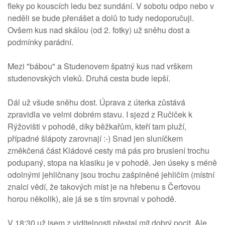
fleky po kouscích ledu bez sundání. V sobotu odpo nebo v
neděli se bude přenášet a dolů to tudy nedoporučuji.
Ovšem kus nad skálou (od 2. fotky) už sněhu dost a
podmínky parádní.
Mezi "bábou" a Studenovem špatný kus nad vrškem
studenovských vleků. Druhá cesta bude lepší.
Dál už všude sněhu dost. Úprava z úterka zůstává
zpravidla ve velmi dobrém stavu. I sjezd z Ručiček k
Rýžovišti v pohodě, díky běžkařům, kteří tam pluží,
případné šlápoty zarovnají :-) Snad jen sluníčkem
změkčená část Kládové cesty má pás pro bruslení trochu
podupaný, stopa na klasiku je v pohodě. Jen úseky s méně
odolnými jehličnany jsou trochu zašpiněné jehličím (místní
znalci vědí, že takových míst je na hřebenu s Čertovou
horou několik), ale já se s tím srovnal v pohodě.
V 18:30 už jsem z viditelnosti přestal mít dobrý pocit. Ale