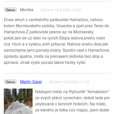
Monika
Vloženo 18.3.2023 18:30
Dávno
Dnes okruh z centralniho parkoviste Harrachov, nahoru
kolem Mumlavskeho potoka, Vosecka a zpet pres Terex do
Harrachova.Z parkoviste pesmo az na Mumlavsky
potok,tam se uz dalo na lyzich.Stopa ledova,snehu malo
cca 10cm a s vyskou snih pribyval. Nahore snehu dost,ale
samozrejme jarni,pomaly,mokry. Spodni cast v Harrachove
opravdu spatna, mista na prenaseni,ledovka bez stop a
spinave. Jinak vyslo pocasi,takze hezky vylet.
Martin Sajal
Vloženo 18.3.2023 17:33
Dávno
Nástupní místo na Rýžovišti "Armabeton"
ze svých plánů vynechám, dobré leda pro
ubytované v tamních hotelích. Na místo,
ze kterého je fotka (viz mapa), jsem došel