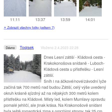
11:11
13:37
13:59
14:01
»
Zobrazit všechny fotky (celkem 7)
Toqisek
Vloženo 2.4.2023 22:28
Dávno
Dnes Lesní zátiší - Kládová cesta -
Krakokonošova snídaně - Luboch-
Kládová cesta u přístřešku - Lesní
zátiší.
Sníh i na áčkové/nové/závodní lyže
začíná tak 700 metrů nad budou Zátiší, celý výše uvedený
okruh krásně sjízdný až na nějakých 300 metrů kolem
přístřešku na Kládové. Místy led, kolem Mumlavy opravdu
pomalé jehličí, ale jinak krása. Na Krakonošově snídani
byla ještě romantická zima s omrzlými stromy, tak 25 cm