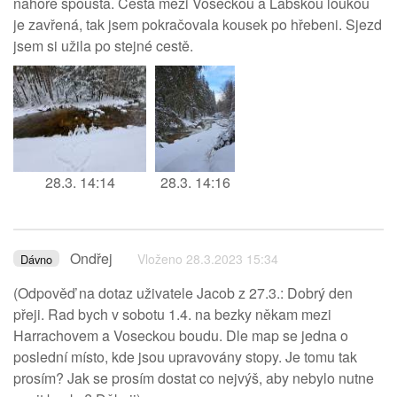
nahoře spousta. Cesta mezi Voseckou a Labskou loukou
je zavřená, tak jsem pokračovala kousek po hřebeni. Sjezd
jsem si užila po stejné cestě.
28.3. 14:14
28.3. 14:16
Ondřej
Vloženo 28.3.2023 15:34
Dávno
(Odpověď na dotaz uživatele Jacob z 27.3.: Dobrý den
přeji. Rad bych v sobotu 1.4. na bezky někam mezi
Harrachovem a Voseckou boudu. Dle map se jedna o
poslední místo, kde jsou upravovány stopy. Je tomu tak
prosím? Jak se prosím dostat co nejvýš, aby nebylo nutne