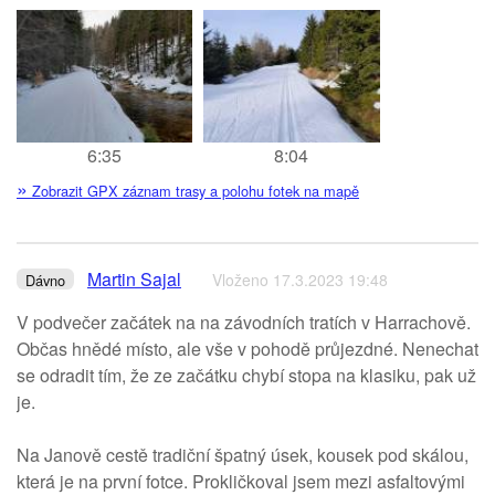
6:35
8:04
»
Zobrazit GPX záznam trasy a polohu fotek na mapě
Martin Sajal
Vloženo 17.3.2023 19:48
Dávno
V podvečer začátek na na závodních tratích v Harrachově.
Občas hnědé místo, ale vše v pohodě průjezdné. Nenechat
se odradit tím, že ze začátku chybí stopa na klasiku, pak už
je.
Na Janově cestě tradiční špatný úsek, kousek pod skálou,
která je na první fotce. Prokličkoval jsem mezi asfaltovými