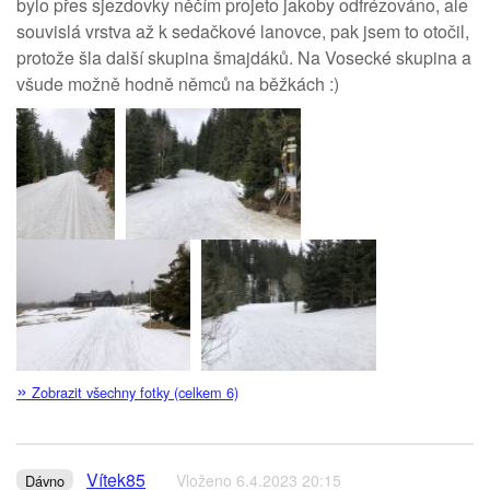
bylo přes sjezdovky něčím projeto jakoby odfrézováno, ale
souvislá vrstva až k sedačkové lanovce, pak jsem to otočil,
protože šla další skupina šmajdáků. Na Vosecké skupina a
všude možně hodně němců na běžkách :)
»
Zobrazit všechny fotky (celkem 6)
Vítek85
Vloženo 6.4.2023 20:15
Dávno