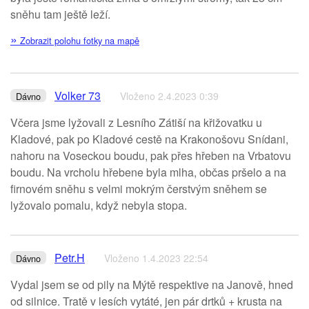
sněhu tam ještě leží.
»
Zobrazit polohu fotky na mapě
Volker 73
Vloženo 2.4.2023 0:39
Dávno
Včera jsme lyžovali z Lesního Zátiší na křižovatku u
Kladové, pak po Kladové cestě na Krakonošovu Snídani,
nahoru na Voseckou boudu, pak přes hřeben na Vrbatovu
boudu. Na vrcholu hřebene byla mlha, občas pršelo a na
firnovém sněhu s velmi mokrým čerstvým sněhem se
lyžovalo pomalu, když nebyla stopa.
Petr.H
Vloženo 1.4.2023 22:54
Dávno
Vydal jsem se od pily na Mýtě respektive na Janově, hned
od silnice. Tratě v lesích vytáté, jen pár drtků + krusta na