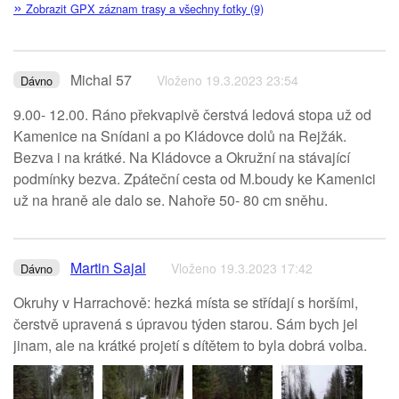
»
Zobrazit GPX záznam trasy a všechny fotky (9)
Michal 57
Vloženo 19.3.2023 23:54
Dávno
9.00- 12.00. Ráno překvapivě čerstvá ledová stopa už od
Kamenice na Snídani a po Kládovce dolů na Rejžák.
Bezva i na krátké. Na Kládovce a Okružní na stávající
podmínky bezva. Zpáteční cesta od M.boudy ke Kamenici
už na hraně ale dalo se. Nahoře 50- 80 cm sněhu.
Martin Sajal
Vloženo 19.3.2023 17:42
Dávno
Okruhy v Harrachově: hezká místa se střídají s horšími,
čerstvě upravená s úpravou týden starou. Sám bych jel
jinam, ale na krátké projetí s dítětem to byla dobrá volba.