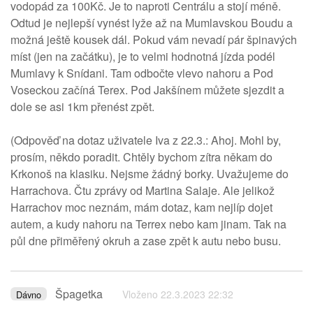
vodopád za 100Kč. Je to naproti Centrálu a stojí méně.
Odtud je nejlepší vynést lyže až na Mumlavskou Boudu a
možná ještě kousek dál. Pokud vám nevadí pár špinavých
míst (jen na začátku), je to velmi hodnotná jízda podél
Mumlavy k Snídani. Tam odbočte vlevo nahoru a Pod
Voseckou začíná Terex. Pod Jakšínem můžete sjezdit a
dole se asi 1km přenést zpět.
(Odpověď na dotaz uživatele Iva z 22.3.: Ahoj. Mohl by,
prosím, někdo poradit. Chtěly bychom zítra někam do
Krkonoš na klasiku. Nejsme žádný borky. Uvažujeme do
Harrachova. Čtu zprávy od Martina Salaje. Ale jelikož
Harrachov moc neznám, mám dotaz, kam nejlíp dojet
autem, a kudy nahoru na Terrex nebo kam jinam. Tak na
půl dne přiměřený okruh a zase zpět k autu nebo busu.
Špagetka
Vloženo 22.3.2023 22:32
Dávno