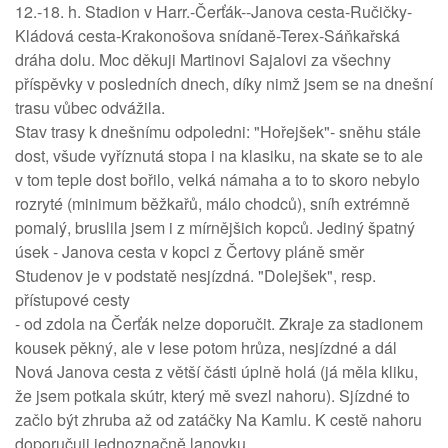
12.-18. h. Stadion v Harr.-Čerťák--Janova cesta-Ručičky-
Kládová cesta-Krakonošova snídaně-Terex-Sáňkařská
dráha dolu. Moc děkuji Martinovi Sajalovi za všechny
příspěvky v posledních dnech, díky nimž jsem se na dnešní
trasu vůbec odvážila.
Stav trasy k dnešnímu odpoledni: "Hořejšek"- sněhu stále
dost, všude vyříznutá stopa i na klasiku, na skate se to ale
v tom teple dost bořilo, velká námaha a to to skoro nebylo
rozryté (minimum běžkařů, málo chodců), sníh extrémně
pomalý, bruslila jsem i z mírnějšich kopců. Jediný špatný
úsek - Janova cesta v kopci z Čertovy pláně směr
Studenov je v podstatě nesjízdná. "Dolejšek", resp.
přístupové cesty
- od zdola na Čerťák nelze doporučit. Zkraje za stadionem
kousek pěkný, ale v lese potom hrůza, nesjízdné a dál
Nová Janova cesta z větší části úplně holá (já měla kliku,
že jsem potkala skútr, který mě svezl nahoru). Sjízdné to
začlo být zhruba až od zatáčky Na Kamlu. K cestě nahoru
doporučuji jednoznačně lanovku.