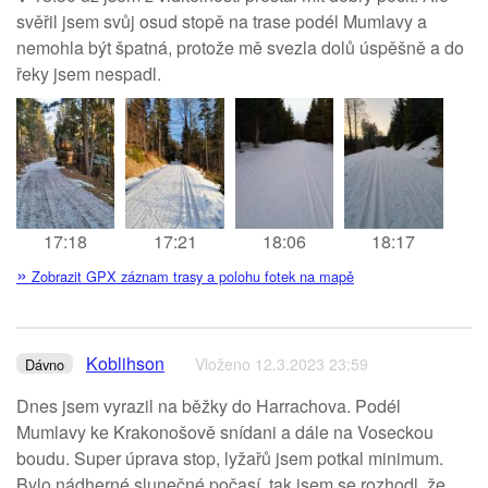
svěřil jsem svůj osud stopě na trase podél Mumlavy a
nemohla být špatná, protože mě svezla dolů úspěšně a do
řeky jsem nespadl.
17:18
17:21
18:06
18:17
»
Zobrazit GPX záznam trasy a polohu fotek na mapě
Koblihson
Vloženo 12.3.2023 23:59
Dávno
Dnes jsem vyrazil na běžky do Harrachova. Podél
Mumlavy ke Krakonošově snídani a dále na Voseckou
boudu. Super úprava stop, lyžařů jsem potkal minimum.
Bylo nádherné slunečné počasí, tak jsem se rozhodl, že