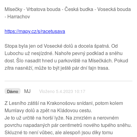
Mísečky - Vrbatova bouda - Česká budka - Vosecká bouda
- Harrachov
https://mapy.cz/s/racetusava
Stopa byla jen od Vosecké dolů a docela špatná. Od
Lubochu už nesjízdné. Nahoře pevný podklad a sněhu
dost. Šlo nasadit hned u parkoviště na Mísečkách. Pokud
zítra nasněží, může to být ještě pár dní fajn trasa.
MJ
Vloženo 5.4.2023 10:17
Dávno
Z Lesního zátiší na Krakonošovu snídani, potom kolem
Mumlavy dolů a zpět na Kládovou cestu.
Je to už určitě na horší lyže. Na zmrzlém a nerovném
povrchu napadaných pár centimetrů nového tupého sněhu.
Skluzné to není vůbec, ale alespoň jsou díky tomu