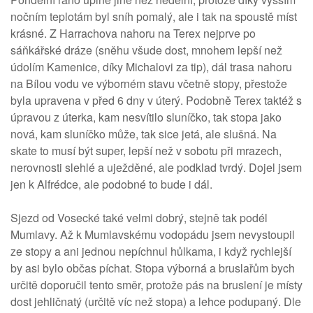
nočním teplotám byl sníh pomalý, ale i tak na spoustě míst
krásné. Z Harrachova nahoru na Terex nejprve po
sáňkářské dráze (sněhu všude dost, mnohem lepší než
údolím Kamenice, díky Michalovi za tip), dál trasa nahoru
na Bílou vodu ve výborném stavu včetně stopy, přestože
byla upravena v před 6 dny v úterý. Podobně Terex taktéž s
úpravou z úterka, kam nesvítilo sluníčko, tak stopa jako
nová, kam sluníčko může, tak sice jetá, ale slušná. Na
skate to musí být super, lepší než v sobotu při mrazech,
nerovnosti slehlé a uježděné, ale podklad tvrdý. Dojel jsem
jen k Alfrédce, ale podobné to bude i dál.
Sjezd od Vosecké také velmi dobrý, stejně tak podél
Mumlavy. Až k Mumlavskému vodopádu jsem nevystoupil
ze stopy a ani jednou nepíchnul hůlkama, i když rychlejší
by asi bylo občas píchat. Stopa výborná a bruslařům bych
určitě doporučil tento směr, protože pás na bruslení je místy
dost jehličnatý (určitě víc než stopa) a lehce podupaný. Dle