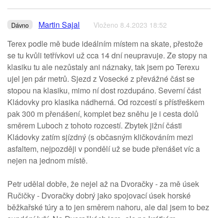
Martin Sajal
Vloženo 8.4.2023 18:52
Dávno
Terex podle mě bude ideálním místem na skate, přestože
se tu kvůli tetřívkovi už cca 14 dní neupravuje. Ze stopy na
klasiku tu ale nezůstaly ani náznaky, tak jsem po Terexu
ujel jen pár metrů. Sjezd z Vosecké z převážné část se
stopou na klasiku, mimo ní dost rozdupáno. Severní část
Kládovky pro klasika nádherná. Od rozcestí s přístřeškem
pak 300 m přenášení, komplet bez sněhu je i cesta dolů
směrem Luboch z tohoto rozcestí. Zbytek jižní části
Kládovky zatím sjízdný (s občasným kličkováním mezi
asfaltem, nejpozději v pondělí už se bude přenášet víc a
nejen na jednom místě.
Petr udělal dobře, že nejel až na Dvoračky - za mě úsek
Ručičky - Dvoračky dobrý jako spojovací úsek horské
běžkařské túry a to jen směrem nahoru, ale dal jsem to bez