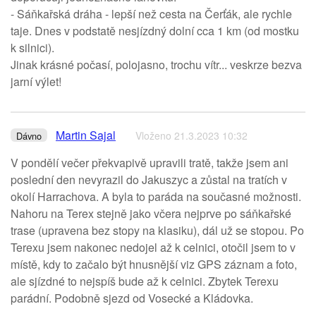
- Sáňkařská dráha - lepší než cesta na Čerťák, ale rychle
taje. Dnes v podstatě nesjízdný dolní cca 1 km (od mostku
k silnici).
Jinak krásné počasí, polojasno, trochu vítr... veskrze bezva
jarní výlet!
Martin Sajal
Vloženo 21.3.2023 10:32
Dávno
V pondělí večer překvapivě upravili tratě, takže jsem ani
poslední den nevyrazil do Jakuszyc a zůstal na tratích v
okolí Harrachova. A byla to paráda na současné možnosti.
Nahoru na Terex stejně jako včera nejprve po sáňkařské
trase (upravena bez stopy na klasiku), dál už se stopou. Po
Terexu jsem nakonec nedojel až k celnici, otočil jsem to v
místě, kdy to začalo být hnusnější viz GPS záznam a foto,
ale sjízdné to nejspíš bude až k celnici. Zbytek Terexu
parádní. Podobně sjezd od Vosecké a Kládovka.