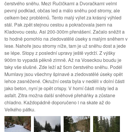
čerstvého sněhu. Mezi Ručičkami a Dvoračkami velmi
pevný podklad, občas led a málo sněhu pod stromy, ale
celkem bez problémů. Tento malý výlet za krásný výhled
stál. Pak zpět stejnou cestou a pokračovala jsem na
Kladovou cestu. Asi 200-300m přenášení. Začalo sněžit a
to hodně pomohlo na zledovatělé úseky s malým sněhem v
lese. Nahoře jsou stromy níže, tam je už sněhu dost a jede
se lépe. Stopy z poslední upravy ještě vydrží. Z výšky
900m to vypadá pěkně zimně. Až na Voseckou boudu je
taky vše slušné. Zde leží až 5cm čerstvého sněhu. Podél
Mumlavy jsou všechny špinavé a zledovatělé úseky opět
lehce zasněžené. Okružní cesta byla v neděli v dolní části
jako beton, nyní je opět crispy. V horní části místy led a
asfalt. Zítra možna další sněhové přeháňky a zůstane
chladno. Každopádně doporučeno i na skate až do
Velkého pátku.