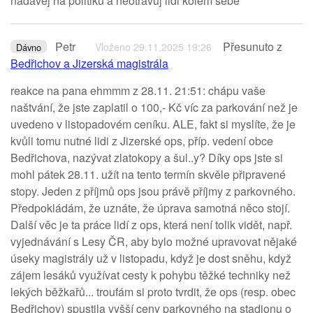
nadavej na politiku a neotravuj lidi kolem sebe
Petr
Přesunuto z
Vloženo 29.11.2025 19:26
Dávno
Bedřichov a Jizerská magistrála
reakce na pana ehmmm z 28.11. 21:51: chápu vaše
naštvání, že jste zaplatil o 100,- Kč víc za parkování než je
uvedeno v listopadovém ceníku. ALE, fakt si myslíte, že je
kvůli tomu nutné lidi z Jizerské ops, příp. vedení obce
Bedřichova, nazývat zlatokopy a šul..y? Díky ops jste si
mohl pátek 28.11. užít na tento termín skvěle připravené
stopy. Jeden z příjmů ops jsou právě příjmy z parkovného.
Předpokládám, že uznáte, že úprava samotná něco stojí.
Další věc je ta práce lidí z ops, která není tolik vidět, např.
vyjednávání s Lesy ČR, aby bylo možné upravovat nějaké
úseky magistrály už v listopadu, když je dost sněhu, když
zájem lesáků využívat cesty k pohybu těžké techniky než
lekých běžkařů... troufám si proto tvrdit, že ops (resp. obec
Bedřichov) spustila vyšší ceny parkovného na stadionu o