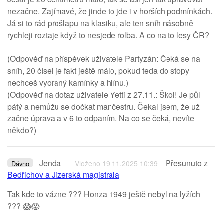
nezačne. Zajímavé, že jinde to jde i v horších podmínkách.
Já si to rád prošlapu na klasiku, ale ten sníh násobně
rychleji roztaje když to nesjede rolba. A co na to lesy ČR?
(Odpověď na příspěvek uživatele Partyzán: Čeká se na
sníh, 20 čísel je fakt ještě málo, pokud teda do stopy
nechceš vyoraný kamínky a hlínu.)
(Odpověď na dotaz uživatele Yetti z 27.11.: Škol! Je půl
pátý a nemůžu se dočkat mančestru. Čekal jsem, že už
začne úprava a v 6 to odpaním. Na co se čeká, nevíte
někdo?)
Jenda
Přesunuto z
Vloženo 19.11.2025 10:39
Dávno
Bedřichov a Jizerská magistrála
Tak kde to vázne ??? Honza 1949 ještě nebyl na lyžích
??? 😱😱