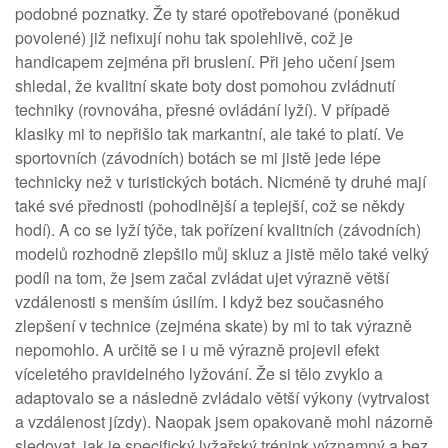
podobné poznatky. Že ty staré opotřebované (poněkud
povolené) již nefixují nohu tak spolehlivě, což je
handicapem zejména při bruslení. Při jeho učení jsem
shledal, že kvalitní skate boty dost pomohou zvládnutí
techniky (rovnováha, přesné ovládání lyží). V případě
klasiky mi to nepřišlo tak markantní, ale také to platí. Ve
sportovních (závodních) botách se mi jistě jede lépe
technicky než v turistických botách. Nicméně ty druhé mají
také své přednosti (pohodlnější a teplejší, což se někdy
hodí). A co se lyží týče, tak pořízení kvalitních (závodních)
modelů rozhodně zlepšilo můj skluz a jistě mělo také velký
podíl na tom, že jsem začal zvládat ujet výrazně větší
vzdálenosti s menším úsilím. I když bez současného
zlepšení v technice (zejména skate) by mi to tak výrazně
nepomohlo. A určitě se i u mě výrazně projevil efekt
víceletého pravidelného lyžování. Že si tělo zvyklo a
adaptovalo se a následně zvládalo větší výkony (vytrvalost
a vzdálenost jízdy). Naopak jsem opakovaně mohl názorně
sledovat, jak je specifický lyžařský trénink významný a bez