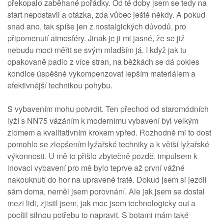
překopalo zaběhané pořádky. Od té doby jsem se tedy na
start nepostavil a otázka, zda vůbec ještě někdy. A pokud
snad ano, tak spíše jen z nostalgických důvodů, pro
připomenutí atmosféry. Jinak je ji mi jasné, že se již
nebudu moci měřit se svým mladším já. I když jak tu
opakovaně padlo z více stran, na běžkách se dá pokles
kondice úspěšně vykompenzovat lepším materiálem a
efektivnější technikou pohybu.
S vybavením mohu potvrdit. Ten přechod od staromódních
lyží s NN75 vázáním k modernímu vybavení byl velkým
zlomem a kvalitativním krokem vpřed. Rozhodně mi to dost
pomohlo se zlepšením lyžařské techniky a k větší lyžařské
výkonnosti. U mě to přišlo zbytečně pozdě, impulsem k
inovaci vybavení pro mě bylo teprve až první vážné
nakouknutí do hor na upravené tratě. Dokud jsem si jezdil
sám doma, neměl jsem porovnání. Ale jak jsem se dostal
mezi lidi, zjistil jsem, jak moc jsem technologicky out a
pocítil silnou potřebu to napravit. S botami mám také