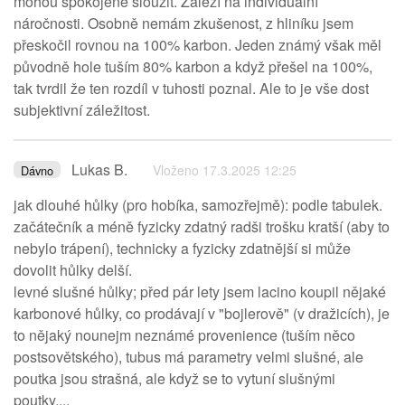
mohou spokojeně sloužit. Záleží na individuální
náročnosti. Osobně nemám zkušenost, z hliníku jsem
přeskočil rovnou na 100% karbon. Jeden známý však měl
původně hole tuším 80% karbon a když přešel na 100%,
tak tvrdil že ten rozdíl v tuhosti poznal. Ale to je vše dost
subjektivní záležitost.
Lukas B.
Vloženo 17.3.2025 12:25
Dávno
jak dlouhé hůlky (pro hobíka, samozřejmě): podle tabulek.
začátečník a méně fyzicky zdatný radši trošku kratší (aby to
nebylo trápení), technicky a fyzicky zdatnější si může
dovolit hůlky delší.
levné slušné hůlky; před pár lety jsem lacino koupil nějaké
karbonové hůlky, co prodávají v "bojlerově" (v dražicích), je
to nějaký nounejm neznámé provenience (tuším něco
postsovětského), tubus má parametry velmi slušné, ale
poutka jsou strašná, ale když se to vytuní slušnými
poutky....