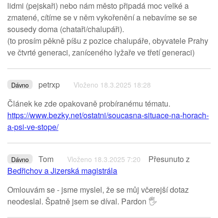
lidmi (pejskaři) nebo nám město připadá moc velké a
zmatené, cítíme se v něm vykořenění a nebavíme se se
sousedy doma (chataři/chalupáři).
(to prosím pěkně píšu z pozice chalupáře, obyvatele Prahy
ve čtvrté generaci, zaníceného lyžaře ve třetí generaci)
petrxp
Vloženo 18.3.2025 18:28
Dávno
Článek ke zde opakovaně probíranému tématu.
https://www.bezky.net/ostatni/soucasna-situace-na-horach-
a-psi-ve-stope/
Tom
Přesunuto z
Vloženo 18.3.2025 7:20
Dávno
Bedřichov a Jizerská magistrála
Omlouvám se - jsme myslel, že se můj včerejší dotaz
neodeslal. Špatně jsem se díval. Pardon 🖐️