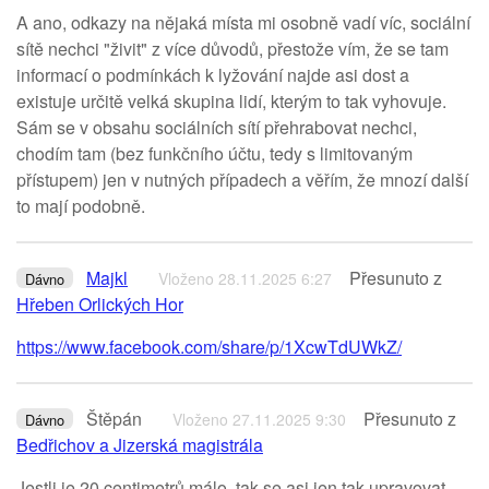
A ano, odkazy na nějaká místa mi osobně vadí víc, sociální
sítě nechci "živit" z více důvodů, přestože vím, že se tam
informací o podmínkách k lyžování najde asi dost a
existuje určitě velká skupina lidí, kterým to tak vyhovuje.
Sám se v obsahu sociálních sítí přehrabovat nechci,
chodím tam (bez funkčního účtu, tedy s limitovaným
přístupem) jen v nutných případech a věřím, že mnozí další
to mají podobně.
Majkl
Přesunuto z
Vloženo 28.11.2025 6:27
Dávno
Hřeben Orlických Hor
https://www.facebook.com/share/p/1XcwTdUWkZ/
Štěpán
Přesunuto z
Vloženo 27.11.2025 9:30
Dávno
Bedřichov a Jizerská magistrála
Jestli je 20 centimetrů málo, tak se asi jen tak upravovat