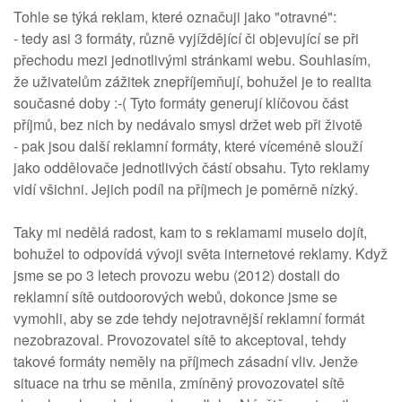
Tohle se týká reklam, které označuji jako "otravné":
- tedy asi 3 formáty, různě vyjíždějící či objevující se při
přechodu mezi jednotlivými stránkami webu. Souhlasím,
že uživatelům zážitek znepříjemňují, bohužel je to realita
současné doby :-( Tyto formáty generují klíčovou část
příjmů, bez nich by nedávalo smysl držet web při životě
- pak jsou další reklamní formáty, které víceméně slouží
jako oddělovače jednotlivých částí obsahu. Tyto reklamy
vidí všichni. Jejich podíl na příjmech je poměrně nízký.
Taky mi nedělá radost, kam to s reklamami muselo dojít,
bohužel to odpovídá vývoji světa internetové reklamy. Když
jsme se po 3 letech provozu webu (2012) dostali do
reklamní sítě outdoorových webů, dokonce jsme se
vymohli, aby se zde tehdy nejotravnější reklamní formát
nezobrazoval. Provozovatel sítě to akceptoval, tehdy
takové formáty neměly na příjmech zásadní vliv. Jenže
situace na trhu se měnila, zmíněný provozovatel sítě