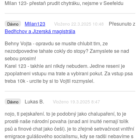
Milan 123- přestaň prudit chytráku, nejsme v Seefeldu
Milan123
Přesunuto z
Vloženo 22.3.2025 10:48
Dávno
Bedřichov a Jizerská magistrála
Behny Vojta - opravdu se musite chlubit tim, ze
nezodpovedne tahate cokly do stopy? Zamyslete se nad
sebou prosim!
Karel 123 - takhle ani nikdy nebudem. Jedine reseni je
zpoplatneni vstupu ma trate a vybirani pokut. Za vstup psa
treba 10k - urcite by si to Vojtil rozmyslel.
Lukas B.
Vloženo 19.3.2025 8:47
Dávno
nojo, ti pejskaření. to je podobný jako chalupaření, to je
prostě naše národní povaha (snad ani inuité nemají tolik
psů a finové chat jako češi). je to zřejmě setrvačnost vnitřní
emigrace gulášového socialismu, kdy se radši nebavíme s