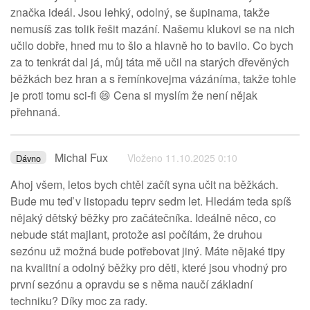
značka ideál. Jsou lehký, odolný, se šupinama, takže
nemusíš zas tolik řešit mazání. Našemu klukovi se na nich
učilo dobře, hned mu to šlo a hlavně ho to bavilo. Co bych
za to tenkrát dal já, můj táta mě učil na starých dřevěných
běžkách bez hran a s řemínkovejma vázáníma, takže tohle
je proti tomu sci-fi 😄 Cena si myslím že není nějak
přehnaná.
Michal Fux
Vloženo 11.10.2025 0:10
Dávno
Ahoj všem, letos bych chtěl začít syna učit na běžkách.
Bude mu teď v listopadu teprv sedm let. Hledám teda spíš
nějaký dětský běžky pro začátečníka. Ideálně něco, co
nebude stát majlant, protože asi počítám, že druhou
sezónu už možná bude potřebovat jiný. Máte nějaké tipy
na kvalitní a odolný běžky pro děti, které jsou vhodný pro
první sezónu a opravdu se s něma naučí základní
techniku? Díky moc za rady.