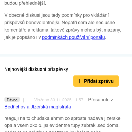
budou přehlednější.
V obecné diskusi jsou tedy podmínky pro vkládání
příspěvků benevolentnější. Nepatří sem ale neslušné
komentáře a reklama, takové zprávy mohou být mazány,
jak je popsáno i v
podmínkách používání portálu
.
Nejnovější diskusní příspěvky
Přidat zprávu
jr
Přesunuto z
Vloženo 30.11.2025 11:57
Dávno
Bedřichov a Jizerská magistrála
reaguji na to chudaka ehmm co sproste nadava jizerske
opa a vsem okolo..jsi evidentne tupy zebrak..sed doma,