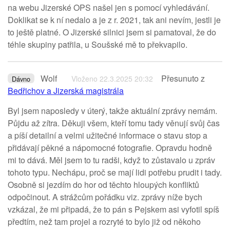
na webu Jizerské OPS našel jen s pomocí vyhledávání.
Doklikat se k ní nedalo a je z r. 2021, tak ani nevím, jestli je
to ještě platné. O Jizerské silnici jsem si pamatoval, že do
téhle skupiny patřila, u Soušské mě to překvapilo.
Wolf
Přesunuto z
Vloženo 22.3.2025 20:32
Dávno
Bedřichov a Jizerská magistrála
Byl jsem naposledy v úterý, takže aktuální zprávy nemám.
Půjdu až zítra. Děkuji všem, kteří tomu tady věnují svůj čas
a píší detailní a velmi užitečné informace o stavu stop a
přidávají pěkné a nápomocné fotografie. Opravdu hodně
mi to dává. Měl jsem to tu radši, když to zůstavalo u zpráv
tohoto typu. Nechápu, proč se mají lidi potřebu prudit i tady.
Osobně si jezdím do hor od těchto hloupých konfliktů
odpočinout. A strážcům pořádku viz. zprávy níže bych
vzkázal, že mi připadá, že to pán s Pejskem asi vyfotil spíš
předtím, než tam projel a rozryté to bylo již od někoho