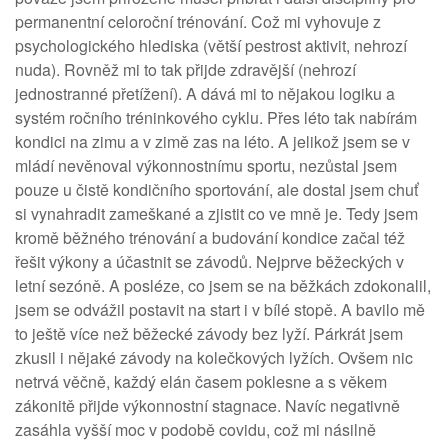
permanentní celoroční trénování. Což mi vyhovuje z
psychologického hlediska (větší pestrost aktivit, nehrozí
nuda). Rovněž mi to tak přijde zdravější (nehrozí
jednostranné přetížení). A dává mi to nějakou logiku a
systém ročního tréninkového cyklu. Přes léto tak nabírám
kondici na zimu a v zimě zas na léto. A jelikož jsem se v
mládí nevěnoval výkonnostnímu sportu, nezůstal jsem
pouze u čistě kondičního sportování, ale dostal jsem chuť
si vynahradit zameškané a zjistit co ve mně je. Tedy jsem
kromě běžného trénování a budování kondice začal též
řešit výkony a účastnit se závodů. Nejprve běžeckých v
letní sezóně. A posléze, co jsem se na běžkách zdokonalil,
jsem se odvážil postavit na start i v bílé stopě. A bavilo mě
to ještě více než běžecké závody bez lyží. Párkrát jsem
zkusil i nějaké závody na kolečkových lyžích. Ovšem nic
netrvá věčně, každý elán časem poklesne a s věkem
zákonitě přijde výkonnostní stagnace. Navíc negativně
zasáhla vyšší moc v podobě covidu, což mi násilně