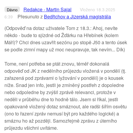
Redakce - Martin Sajal
Vloženo 18.3.2025
Dávno
Přesunuto z
Bedřichov a Jizerská magistrála
6:39
(Odpověď na dotaz uživatele Tom z 18.3.: Ahoj, nevíte
někdo - bude to sjízdné od Žďárku na Hřebínek (kolem
Máří)? Chci dnes uzavřít sezónu po stopě J50 a tento úsek
se podle zimní mapy už moc neupravuje, tak nevím... Dík)
Tome, není potřeba se ptát znovu, téměř dokonalá
odpověď od JK z nedělního průjezdu vložená v pondělí (tj.
zařazená pod zprávami o lyžování v pondělí) je o kousek
níže. Snad jen info, jestli je zmíněný postřeh z dopoledne
nebo odpoledne by zvýšil zprávě relevanci, protože v
neděli v průběhu dne to hodně tálo. Jsem si říkal, jestli
opakovaně vložený dotaz smáznout, ale radši šířím osvětu
(ono to řazení zpráv nemusí být pro každého logické) a
smáznu ho až později. Samozřejmě zprávu z úterního
průjezdu všichni uvítáme.