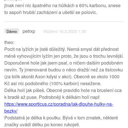
jinak není nic špatného na hůlkách s 60% karbonu, snese
to aspoň hrubší zacházení a ušetší se polovic.
petrxp
Vloženo 16.3.2025 1:30
Dávno
theo:
Pocit na lyžích je jistě důležitý. Nemá smysl dát přednost
méně vyhovujícím lyžím jen proto, že jsou o trochu levnější.
Doporučené hole jak jsem psal, o ničem dalším podobném
nevím. Ty jmenované budou o něco dražší než za tisícovku
(za tolik akorát Axon kdysi v akci). Obecně se okolo 1000
Kč asi nic podobného (100% karbon) nesežene.
Délka holí jak píšeš. Obecné pravidlo hole na bruslení cca
k bradě až puse. Podrobněji k délkám holí např.
https://www.sporticus.cz/poradna/jak-dlouhe-hulky-na-
bezky/
Podstatná je délka k poutku. Bývá v tom zmatek, některé
značky uvádí délku po konec rukojeti.