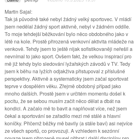
Martin Sajal:
Tak já původně také nebyl žádný velký sportovec. V mládí
jsem nedělal žádný sport aktivně, nebyl v žádném oddíle.
To moje tehdejší běžkování bylo něco obdobného jako v
létě na kole. Prostě přirozená venkovní aktivita mládeže na
venkově. Tehdy jsem to ještě nijak sofistikovaněji neřešil a
nevnímal to jako sport. Ovšem fakt, že velkou inspirací pro
mě již tehdy bylo sledování lyžařských závodů v TV. Tedy
jsem k běhu na lyžích odjakživa přistupoval z příslušné
perspektivy. Aktivně a systematicky jsem začal sportovat
teprve v dospělém věku. Zřejmě obdobný případ jako
mnoho dalších. Prostě jsem v určitém momentu došel k
pocitu, že se sebou musím začít něco dělat a dbát na
kondici. A začalo mě to bavit a naplňovat více, než jsem
čekal a sportování se zařadilo mezi mé stálé a hlavní
koníčky. Přičemž běžky mě bavily (a stále baví) asi nejvíce
ze všech sportů, co provozuji. A vzhledem k sezónní
povaze jsem přirozeně musel přibrat i další disciplíny pro