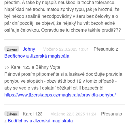
předtím. A také by nejspíš neuškodila trocha tolerance.
Například mě trochu matou zprávy typu, jak je hrozné, že
byl někdo strašně nezodpovědný v šeru bez čelovky a o
pár dní později se objeví, že nějaký hulvát bezohledně
oslňuje čelovkou. Opravdu se tu chceme takhle prudit???
Johny
Přesunuto z
Vloženo 22.3.2025 13:01
Dávno
Bedřichov a Jizerská magistrála
>> Karel 123 a Běhny Vojta
Pánové prosím připomeňte si a laskavě dodržujte pravidla
pohybu ve stopách - obzvláště bod 12 v tomto případě -
aby se vedle vás i ostatní běžkaři cítili bezpečně!
https://www.jizerskaops.cz/magistrala/pravidla-pohybu/
Karel 123
Přesunuto
Vloženo 22.3.2025 11:24
Dávno
z
Bedřichov a Jizerská magistrála