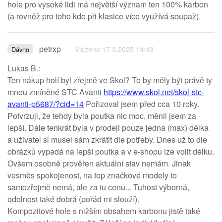
hole pro vysoké lidi má největší význam ten 100% karbon
(a rovněž pro toho kdo při klasice více využívá soupaž).
petrxp
Vloženo 17.3.2025 14:43
Dávno
Lukas B.:
Ten nákup holí byl zřejmě ve Skol? To by měly být právě ty
mnou zmíněné STC Avanti
https://www.skol.net/skol-stc-
avanti-p5687/?cid=14
Pořizoval jsem před cca 10 roky.
Potvrzuji, že tehdy byla poutka nic moc, měnil jsem za
lepší. Dále tenkrát byla v prodeji pouze jedna (max) délka
a uživatel si musel sám zkrátit dle potřeby. Dnes už to dle
obrázků vypadá na lepší poutka a v e-shopu lze volit délku.
Ovšem osobně prověřen aktuální stav nemám. Jinak
vesměs spokojenost, na top značkové modely to
samozřejmě nemá, ale za tu cenu... Tuhost výborná,
odolnost také dobrá (pořád mi slouží).
Kompozitové hole s nižším obsahem karbonu jistě také