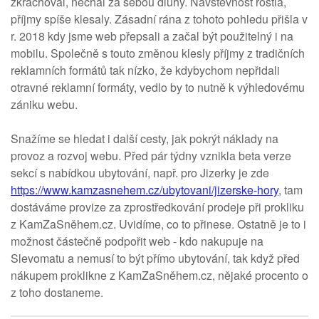
zkrachoval, nechal za sebou dluhy. Návštěvnost rostla,
příjmy spíše klesaly. Zásadní rána z tohoto pohledu přišla v
r. 2018 kdy jsme web přepsali a začal být použitelný i na
mobilu. Společně s touto změnou klesly příjmy z tradičních
reklamních formátů tak nízko, že kdybychom nepřidali
otravné reklamní formáty, vedlo by to nutně k výhledovému
zániku webu.
Snažíme se hledat i další cesty, jak pokrýt náklady na
provoz a rozvoj webu. Před pár týdny vznikla beta verze
sekcí s nabídkou ubytování, např. pro Jizerky je zde
https://www.kamzasnehem.cz/ubytovani/jizerske-hory
, tam
dostáváme provize za zprostředkování prodeje při prokliku
z KamZaSněhem.cz. Uvidíme, co to přinese. Ostatně je to i
možnost částečně podpořit web - kdo nakupuje na
Slevomatu a nemusí to být přímo ubytování, tak když před
nákupem proklikne z KamZaSněhem.cz, nějaké procento o
z toho dostaneme.