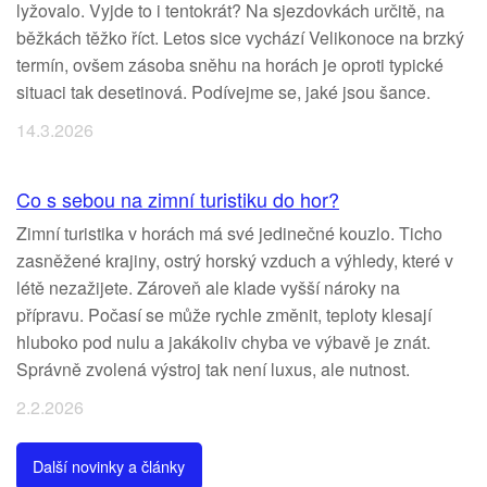
lyžovalo. Vyjde to i tentokrát? Na sjezdovkách určitě, na
běžkách těžko říct. Letos sice vychází Velikonoce na brzký
termín, ovšem zásoba sněhu na horách je oproti typické
situaci tak desetinová. Podívejme se, jaké jsou šance.
14.3.2026
Co s sebou na zimní turistiku do hor?
Zimní turistika v horách má své jedinečné kouzlo. Ticho
zasněžené krajiny, ostrý horský vzduch a výhledy, které v
létě nezažijete. Zároveň ale klade vyšší nároky na
přípravu. Počasí se může rychle změnit, teploty klesají
hluboko pod nulu a jakákoliv chyba ve výbavě je znát.
Správně zvolená výstroj tak není luxus, ale nutnost.
2.2.2026
Další novinky a články