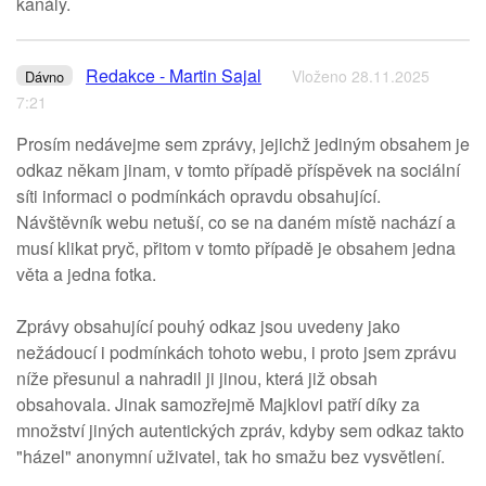
kanály.
Redakce - Martin Sajal
Vloženo 28.11.2025
Dávno
7:21
Prosím nedávejme sem zprávy, jejichž jediným obsahem je
odkaz někam jinam, v tomto případě příspěvek na sociální
síti informaci o podmínkách opravdu obsahující.
Návštěvník webu netuší, co se na daném místě nachází a
musí klikat pryč, přitom v tomto případě je obsahem jedna
věta a jedna fotka.
Zprávy obsahující pouhý odkaz jsou uvedeny jako
nežádoucí i podmínkách tohoto webu, i proto jsem zprávu
níže přesunul a nahradil ji jinou, která již obsah
obsahovala. Jinak samozřejmě Majklovi patří díky za
množství jiných autentických zpráv, kdyby sem odkaz takto
"házel" anonymní uživatel, tak ho smažu bez vysvětlení.