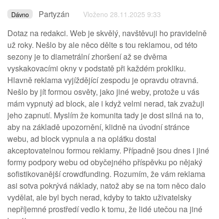
Partyzán
Vloženo 28.11.2025 9:33
Dávno
Dotaz na redakci. Web je skvělý, navštěvuji ho pravidelně
už roky. Nešlo by ale něco dělte s tou reklamou, od této
sezony je to diametrální zhoršení až se dvěma
vyskakovacími okny v podstatě při každém prokliku.
Hlavně reklama vyjíždějící zespodu je opravdu otravná.
Nešlo by jít formou osvěty, jako jiné weby, protože u vás
mám vypnutý ad block, ale i když velmi nerad, tak zvažuji
jeho zapnutí. Myslím že komunita tady je dost silná na to,
aby na základě upozornění, klidně na úvodní stránce
webu, ad block vypnula a na oplátku dostal
akceptovatelnou formou reklamy. Případně jsou dnes i jiné
formy podpory webu od obyčejného příspěvku po nějaký
sofistikovanější crowdfunding. Rozumím, že vám reklama
asi sotva pokrývá náklady, natož aby se na tom něco dalo
vydělat, ale byl bych nerad, kdyby to takto uživatelsky
nepříjemné prostředí vedlo k tomu, že lidé utečou na jiné