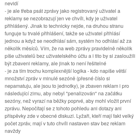
nevidí
- je ale třeba psát zprávy jako registrovaný uživatel a
reklamy se nezobrazují jen ve chvíli, kdy je uživatel
přihlášený. Jinak to technicky nejde, na druhou stranu
funguje tu trvalé přihlášení, takže se uživatel přihlásí
jednou a když se neodhlásí sám, systém ho odhlásí až za
několik měsíců. Vím, že na web zprávy pravidelně několik
píše uživatelů bez uživatelského účtu a i tito by si zasloužili
být zbaveni reklamy, ale jinak to není řešitelné
- je za tím trochu komplexnější logika - kdo napíše větší
množství zpráv v minulé sezóně (přesné číslo si
nepamatuju, ale jsou to jednotky), je zbaven reklam i pro
následující zimu, aby nebyl "penalizován" na začátku
sezóny, než vyrazí na běžky poprvé, aby mohl vložit první
zprávu. Nepočítají se z tohoto pohledu ani dotazy ani
příspěvky zde v obecné diskuzi. Lyžaři, kteří mají fakt velký
počet zpráv, mají v tuto chvíli nastaven stav bez reklam
navždy