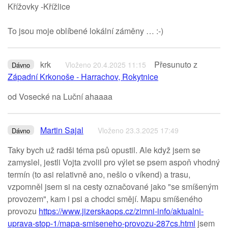
Křížovky -Křížlice
To jsou moje oblíbené lokální záměny … :-)
krk
Přesunuto z
Vloženo 20.4.2025 11:15
Dávno
Západní Krkonoše - Harrachov, Rokytnice
od Vosecké na Luční ahaaaa
Martin Sajal
Vloženo 23.3.2025 17:49
Dávno
Taky bych už radši téma psů opustil. Ale když jsem se
zamyslel, jestli Vojta zvolil pro výlet se psem aspoň vhodný
termín (to asi relativně ano, nešlo o víkend) a trasu,
vzpomněl jsem si na cesty označované jako "se smíšeným
provozem", kam i psi a chodci smějí. Mapu smíšeného
provozu
https://www.jizerskaops.cz/zimni-info/aktualni-
uprava-stop-1/mapa-smiseneho-provozu-287cs.html
jsem