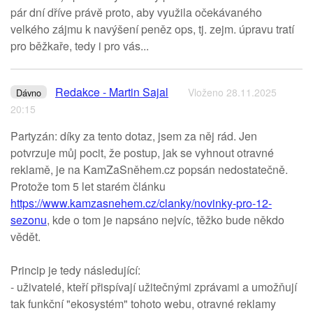
pár dní dříve právě proto, aby využila očekávaného
velkého zájmu k navýšení peněz ops, tj. zejm. úpravu tratí
pro běžkaře, tedy i pro vás...
Redakce - Martin Sajal
Vloženo 28.11.2025
Dávno
20:15
Partyzán: díky za tento dotaz, jsem za něj rád. Jen
potvrzuje můj pocit, že postup, jak se vyhnout otravné
reklamě, je na KamZaSněhem.cz popsán nedostatečně.
Protože tom 5 let starém článku
https://www.kamzasnehem.cz/clanky/novinky-pro-12-
sezonu
, kde o tom je napsáno nejvíc, těžko bude někdo
vědět.
Princip je tedy následující:
- uživatelé, kteří přispívají užitečnými zprávami a umožňují
tak funkční "ekosystém" tohoto webu, otravné reklamy