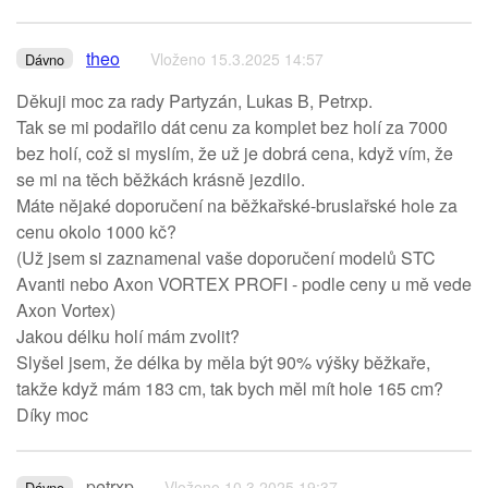
theo
Vloženo 15.3.2025 14:57
Dávno
Děkuji moc za rady Partyzán, Lukas B, Petrxp.
Tak se mi podařilo dát cenu za komplet bez holí za 7000
bez holí, což si myslím, že už je dobrá cena, když vím, že
se mi na těch běžkách krásně jezdilo.
Máte nějaké doporučení na běžkařské-bruslařské hole za
cenu okolo 1000 kč?
(Už jsem si zaznamenal vaše doporučení modelů STC
Avanti nebo Axon VORTEX PROFI - podle ceny u mě vede
Axon Vortex)
Jakou délku holí mám zvolit?
Slyšel jsem, že délka by měla být 90% výšky běžkaře,
takže když mám 183 cm, tak bych měl mít hole 165 cm?
Díky moc
petrxp
Vloženo 10.3.2025 19:37
Dávno