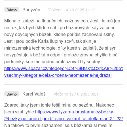
Partyzán
Vloženo 14.10.2025 11:12
Dávno
Michale, záleží na finančních možnostech. Jestli to má jen
na rok, tak bych klidně sáhl po bazarových, kdy za cenu
nový obyčejných běžek, klidně pořídíš zachovalé skiny.
Jestli jsou podle Karla šupiny sci-fi, tak skin je
mimozemská technologie, díky které si zajistíš, že si syn
nevypěstuje k běžkám odpor, protože zrovna chytíte blbé
podmínky, kde mu budou prokluzovat i ty šupiny.
https://www.sbazar.cz/hledej/d%C4%9Btsk%C3%A9%20
vsechny-kategorie/cela-cr/cena-neomezena/nejdrazsi
Karel Valeš
Vloženo 12.10.2025 0:21
Dávno
Zdarec, taky jsem tohle řešil minulou sezónu. Nakonec
jsem vzal tyhle
https://www.lyzarna-bruslarna.cz/bezky-
2/bezky-peltonen-tiger-jr--step--vazani-rottefella-start-21-22/
Na takový to první seznámení se s běžkama si myslím