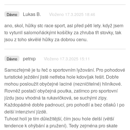
Lukas B.
Vloženo 17.3.2025 18:46
Dávno
ano, skol, hůlky stc race sport, asi před pěti lety. když jsem
to vytunil salomoňáckými košíčky za zhruba tři stovky, tak
jsou z toho skvělé hůlky za dobrou cenu.
petrxp
Vloženo 17.3.2025 15:11
Dávno
Samozřejmě je tu řeč o sportovním lyžování. Pro pohodové
turistické ježdění jistě netřeba hole kdovíjak řešit. Dobře
mohou posloužit obyčejné laciné (nezničitelné) hliníkové.
Rovněž postačí obyčejná poutka, zatímco pro sportovní
jízdu jsou vhodná ta rukavičková, se suchými zipy.
Každopádně dobře padnoucí, pro pohodlí a bez otlaků i po
delší intenzivní jízdě.
Tuhost holí je tím důležitější, čím jsou hole delší (větší
tendence k ohýbání a pružení). Tedy zejména pro skate