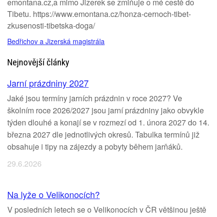
emontana.cz,a mimo Jizerek se zmiňuje o mé cestě do
Tibetu. https://www.emontana.cz/honza-cernoch-tibet-
zkusenosti-tibetska-doga/
Bedřichov a Jizerská magistrála
Nejnovější články
Jarní prázdniny 2027
Jaké jsou termíny jarních prázdnin v roce 2027? Ve
školním roce 2026/2027 jsou jarní prázdniny jako obvykle
týden dlouhé a konají se v rozmezí od 1. února 2027 do 14.
března 2027 dle jednotlivých okresů. Tabulka termínů již
obsahuje i tipy na zájezdy a pobyty během jarňáků.
29.6.2026
Na lyže o Velikonocích?
V posledních letech se o Velikonocích v ČR většinou ještě