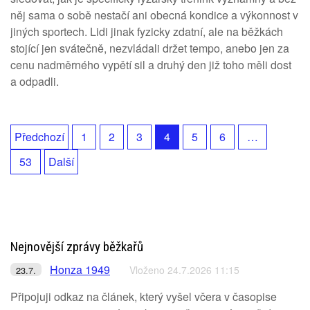
něj sama o sobě nestačí ani obecná kondice a výkonnost v
jiných sportech. Lidi jinak fyzicky zdatní, ale na běžkách
stojící jen svátečně, nezvládali držet tempo, anebo jen za
cenu nadměrného vypětí sil a druhý den již toho měli dost
a odpadli.
Předchozí
1
2
3
4
5
6
…
53
Další
Nejnovější zprávy běžkařů
Honza 1949
Vloženo 24.7.2026 11:15
23.7.
Připojuji odkaz na článek, který vyšel včera v časopise