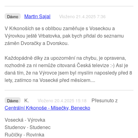
Martin Sajal
Vloženo 21.4.2025 7:36
Dávno
V Krkonoších se s oblibou zaměňuje s Voseckou a
Výrovkou ještě Vrbatovka, pak bych přidal do seznamu
záměn Dvoračky a Dvorskou.
Každopádně díky za upozornění na chybu, je opravena,
rozhodně za ni nemůže citovaná Česká televize :-) Asi je
daná tím, že na Výrovce jsem byl myslím naposledy před 8
lety, zatímco na Vosecké před měsícem....
K.
Přesunuto z
Vloženo 20.4.2025 15:18
Dávno
Centrální Krkonoše - Mísečky, Benecko
Vosecká - Výrovka
Studenov - Studenec
Ručičky - Rovinka