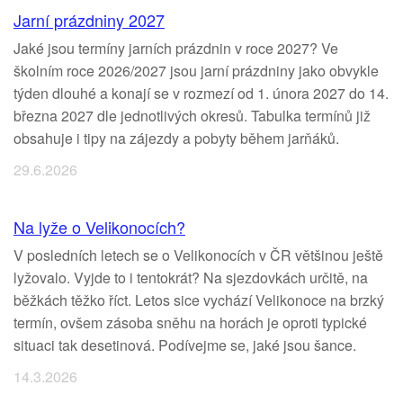
Jarní prázdniny 2027
Jaké jsou termíny jarních prázdnin v roce 2027? Ve
školním roce 2026/2027 jsou jarní prázdniny jako obvykle
týden dlouhé a konají se v rozmezí od 1. února 2027 do 14.
března 2027 dle jednotlivých okresů. Tabulka termínů již
obsahuje i tipy na zájezdy a pobyty během jarňáků.
29.6.2026
Na lyže o Velikonocích?
V posledních letech se o Velikonocích v ČR většinou ještě
lyžovalo. Vyjde to i tentokrát? Na sjezdovkách určitě, na
běžkách těžko říct. Letos sice vychází Velikonoce na brzký
termín, ovšem zásoba sněhu na horách je oproti typické
situaci tak desetinová. Podívejme se, jaké jsou šance.
14.3.2026