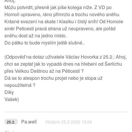
Ahoj,
Můžu potvrdit, přesně jak píše kolega níže. Z VD po
Homoli upraveno, ráno přimrzlo a trochu nového sněhu.
Krásné svezení na skate i klasiku i čistý sníh! Od Homole
směr Peticestí pravá strana už neupraveno, ale pořád
sněhu dost až na jedno místo.
Do pátku to bude myslím ještě slušné..
(Odpověď na dotaz uživatele Václav Hovorka z 25.2.: Ahoj,
chci se zeptat jak to vypadá dnes na hřebeni od Šerlichu
přes Velkou Deštnou až na Pěticestí ?
Dá se to alespon trochu projet nebo je stopa už
nepoužitelná ?
Díky
Vašek)
Pa.well
Vloženo 25.2.2026 13:04
25.2.