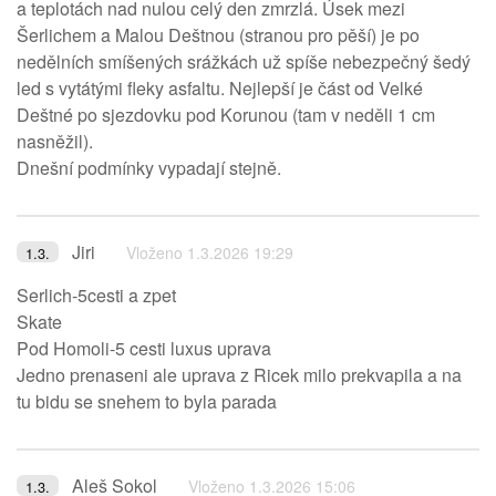
a teplotách nad nulou celý den zmrzlá. Úsek mezi
Šerlichem a Malou Deštnou (stranou pro pěší) je po
nedělních smíšených srážkách už spíše nebezpečný šedý
led s vytátými fleky asfaltu. Nejlepší je část od Velké
Deštné po sjezdovku pod Korunou (tam v neděli 1 cm
nasněžil).
Dnešní podmínky vypadají stejně.
Jiri
Vloženo 1.3.2026 19:29
1.3.
Serlich-5cesti a zpet
Skate
Pod Homoli-5 cesti luxus uprava
Jedno prenaseni ale uprava z Ricek milo prekvapila a na
tu bidu se snehem to byla parada
Aleš Sokol
Vloženo 1.3.2026 15:06
1.3.