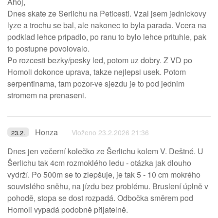
Ahoj,
Dnes skate ze Serlichu na Peticesti. Vzal jsem jednickovy
lyze a trochu se bal, ale nakonec to byla parada. Vcera na
podklad lehce pripadlo, po ranu to bylo lehce prituhle, pak
to postupne povolovalo.
Po rozcesti bezky/pesky led, potom uz dobry. Z VD po
Homoli dokonce uprava, takze nejlepsi usek. Potom
serpentinama, tam pozor-ve sjezdu je to pod jednim
stromem na prenaseni.
Honza
Vloženo 23.2.2026 21:36
23.2.
Dnes jen večerní kolečko ze Šerlichu kolem V. Deštné. U
Šerlichu tak 4cm rozmoklého ledu - otázka jak dlouho
vydrží. Po 500m se to zlepšuje, je tak 5 - 10 cm mokrého
souvislého sněhu, na jízdu bez problému. Bruslení úplně v
pohodě, stopa se dost rozpadá. Odbočka směrem pod
Homoli vypadá podobně přijatelně.