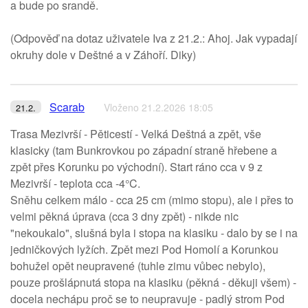
a bude po srandě.
(Odpověď na dotaz uživatele Iva z 21.2.: Ahoj. Jak vypadají
okruhy dole v Deštné a v Záhoří. Diky)
Scarab
Vloženo 21.2.2026 18:05
21.2.
Trasa Mezivrší - Pěticestí - Velká Deštná a zpět, vše
klasicky (tam Bunkrovkou po západní straně hřebene a
zpět přes Korunku po východní). Start ráno cca v 9 z
Mezivrší - teplota cca -4°C.
Sněhu celkem málo - cca 25 cm (mimo stopu), ale i přes to
velmi pěkná úprava (cca 3 dny zpět) - nikde nic
"nekoukalo", slušná byla i stopa na klasiku - dalo by se i na
jedničkových lyžích. Zpět mezi Pod Homolí a Korunkou
bohužel opět neupravené (tuhle zimu vůbec nebylo),
pouze prošlápnutá stopa na klasiku (pěkná - děkuji všem) -
docela nechápu proč se to neupravuje - padlý strom Pod