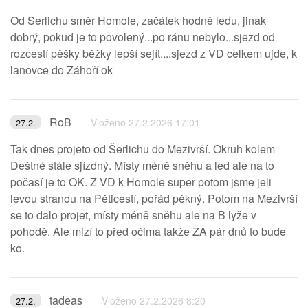
Od Serlichu směr Homole, začátek hodně ledu, jinak
dobrý, pokud je to povolený...po ránu nebylo...sjezd od
rozcestí pěšky běžky lepší sejít....sjezd z VD celkem ujde, k
lanovce do Záhoří ok
RoB
Vloženo 27.2.2026 17:01
27.2.
Tak dnes projeto od Šerlichu do Mezivrší. Okruh kolem
Deštné stále sjízdný. Místy méně sněhu a led ale na to
počasí je to OK. Z VD k Homole super potom jsme jeli
levou stranou na Pěticestí, pořád pěkný. Potom na Mezivrší
se to dalo projet, místy méně sněhu ale na B lyže v
pohodě. Ale mizí to před očima takže ZA pár dnů to bude
ko.
tadeas
Vloženo 27.2.2026 8:20
27.2.