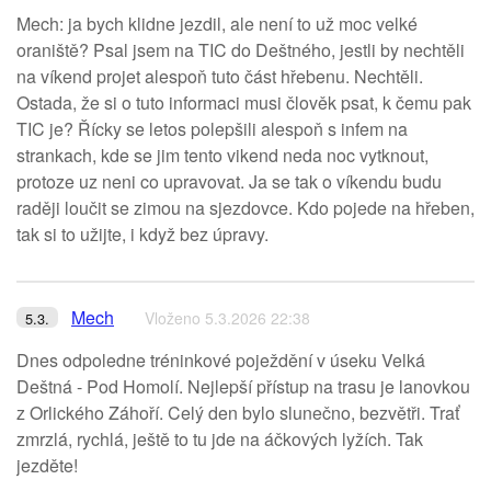
Mech: ja bych klidne jezdil, ale není to už moc velké
oraniště? Psal jsem na TIC do Deštného, jestli by nechtěli
na víkend projet alespoň tuto část hřebenu. Nechtěli.
Ostada, že si o tuto informaci musi člověk psat, k čemu pak
TIC je? Řícky se letos polepšili alespoň s infem na
strankach, kde se jim tento vikend neda noc vytknout,
protoze uz neni co upravovat. Ja se tak o víkendu budu
raději loučit se zimou na sjezdovce. Kdo pojede na hřeben,
tak si to užijte, i když bez úpravy.
Mech
Vloženo 5.3.2026 22:38
5.3.
Dnes odpoledne tréninkové poježdění v úseku Velká
Deštná - Pod Homolí. Nejlepší přístup na trasu je lanovkou
z Orlického Záhoří. Celý den bylo slunečno, bezvětři. Trať
zmrzlá, rychlá, ještě to tu jde na áčkových lyžích. Tak
jezděte!