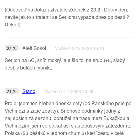
(Odpověď na dotaz uživatele Zdenek z 23.2.: Dobry den,
nevite jak to s tratemi ze Serlichu vypada dnes po desti ?
Dekuji)
Aleš Sokol
Vloženo 22.2.2026 15:14
22.2.
Serlich na 5C, sníh mokrý, ale šlo to, na srubu+5, slabý
déšť, v botách rybník....
Stano
Vloženo 21.2.2026 20:09
21.2.
Projel jsem ten hřeben dneska celý (od Panského pole po
Vrchmezí a zase zpátky). Sněhové podmínky jedny z
nejlepších za sezonu, bohužel na trase mezi Bukačkou a
Vrchmezím jsem se potkal asi s autobusovým zájezdem z
Polska (50 pěšáků v jednom chumlu) kteří cestu v celé