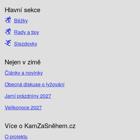
Hlavní sekce
Běžky
Rady a tipy
Sjezdovky
Nejen v zimě
Články a novinky
Obecná diskuse o lyžování
Jarní prázdniny 2027
Velikonoce 2027
Více o KamZaSněhem.cz
O projektu