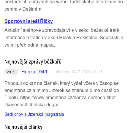
posledních úpravách na webu Turistického informačního
centra v Deštném
Sportovní areál Říčky
Aktuální sněhové zpravodajství + v sekci bežecké tratě
informace o tratích v okolí Říček a Rokytnice. Součástí je
velmi přehledná mapka.
Nejnovější zprávy běžkařů
Honza 1949
Vloženo 24.7.2026 11:15
23.7.
Připojuji odkaz na článek, který vyšel včera v časopise
emontana.cz,a mimo Jizerek se zmiňuje o mé cestě do
Tibetu. https://www.emontana.cz/honza-cernoch-tibet-
zkusenosti-tibetska-doga/
Bedřichov a Jizerská magistrála
Nejnovější články