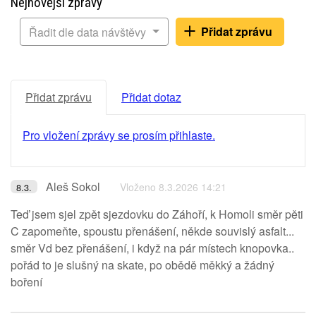
Nejnovější zprávy
Přidat zprávu
Řadit dle data návštěvy
Přidat zprávu
Přidat dotaz
Pro vložení zprávy se prosím přihlaste.
Aleš Sokol
Vloženo 8.3.2026 14:21
8.3.
Teď jsem sjel zpět sjezdovku do Záhoří, k Homoli směr pěti
C zapomeňte, spoustu přenášení, někde souvislý asfalt...
směr Vd bez přenášení, i když na pár místech knopovka..
pořád to je slušný na skate, po obědě měkký a žádný
boření