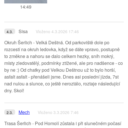
14:49
Sisa
Vloženo 4.3.2026 17:46
4.3.
Okruh Šerlich - Velká Deštná. Od parkoviště dole po
rozcestí na okruh ledovka, když se dáte vpravo, postupně
to změkne a nahoru se dalo celkem hezky, sníh mokrý,
místy zledovatělý, podmínky ztížené, ale pro nadšence - co
by ne :) Od chatky pod Velkou Deštnou už to bylo horší,
asfalt asfalt - přenášeli jsme. Dnes asi poslední jízda, 7st
nad nulou a slunce, co ještě neroztálo, roztaje následující
dny. Skol!
Mech
Vloženo 3.3.2026 7:46
2.3.
Trasa Šerlich - Pod Homolí zůstala i při slunečném počasí