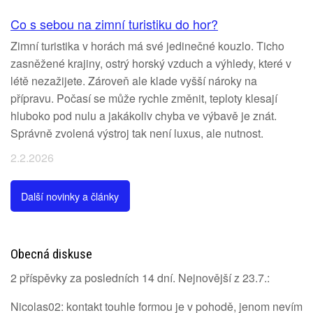
Co s sebou na zimní turistiku do hor?
Zimní turistika v horách má své jedinečné kouzlo. Ticho
zasněžené krajiny, ostrý horský vzduch a výhledy, které v
létě nezažijete. Zároveň ale klade vyšší nároky na
přípravu. Počasí se může rychle změnit, teploty klesají
hluboko pod nulu a jakákoliv chyba ve výbavě je znát.
Správně zvolená výstroj tak není luxus, ale nutnost.
2.2.2026
Další novinky a články
Obecná diskuse
2 příspěvky za posledních 14 dní. Nejnovější z 23.7.:
Nicolas02: kontakt touhle formou je v pohodě, jenom nevím