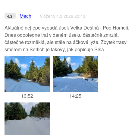
Mech
Vloženo 4.3.2026 20:43
4.3.
Aktuálně nejlépe vypadá úsek Velká Deštná - Pod Homolí.
Dnes odpoledne trať v daném úseku částečně zmrzlá,
částečně rozměklá, ale stále na áčkové lyže. Zbytek trasy
směrem na Šerlich je takový, jak popisuje Sisa.
13:52
14:25