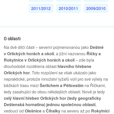
2011/2012
2010/2011
2009/2010
O oblasti
Na dvě dílčí části – severní pojmenovanou jako
Deštné
v Orlických horách a okolí
, a jižní nazvanou
Říčky a
Rokytnice v Orlických horách a okolí
– zde byla
dlouhodobě rozdělena oblast
hlavního hřebene
Orlických hor
. Toto rozpůlení se však ukázalo jako
nepraktické, protože množství lyžařů volí pro své výlety na
běžkách trasu mezi
Šerlichem a Pěticestím
na Říčkami,
tedy zasahující do obou někdejších oblastí. Nově je tedy
celý hlavní hřeben Orlických hor (tedy geograficky
Deštenská hornatina) jednou společnou oblastí
,
vedoucí od
Olešnice
a
Čihalky
na severu až po
Rokytnici