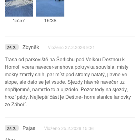
15:57
16:38
Zbyněk
Vloženo 27.2.2026 9:21
26.2.
Trasa od parkoviště na Šerlichu pod Velkou Destnou k
Homoli vcera navecer-snehova pokryvka souvisla, místy
mokry zmrzly snih, par míst pod stromy natátý, jlavne ve
stope, ale dalo se jet vsude. Sjezdy hlavně navečer uz
nepříjemné, namrzlo to a ujizdelo. Pozor tedy na sjezdy,
hrozí pády. Nejlepší část je Deštné- horní stanice lanovky
ze Záhoří.
Pajas
Vloženo 25.2.2026 15:36
25.2.