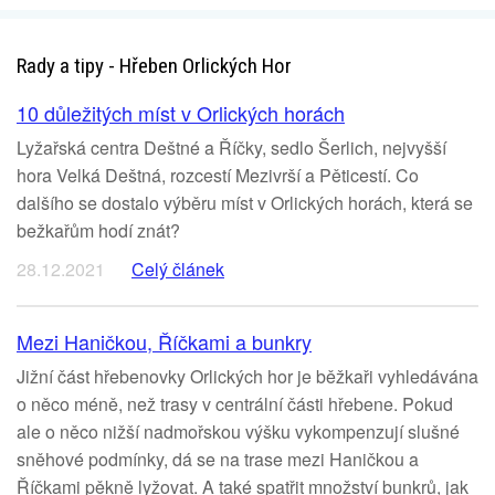
Rady a tipy - Hřeben Orlických Hor
10 důležitých míst v Orlických horách
Lyžařská centra Deštné a Říčky, sedlo Šerlich, nejvyšší
hora Velká Deštná, rozcestí Mezivrší a Pěticestí. Co
dalšího se dostalo výběru míst v Orlických horách, která se
bežkařům hodí znát?
28.12.2021
Celý článek
Mezi Haničkou, Říčkami a bunkry
Jižní část hřebenovky Orlických hor je běžkaři vyhledávána
o něco méně, než trasy v centrální části hřebene. Pokud
ale o něco nižší nadmořskou výšku vykompenzují slušné
sněhové podmínky, dá se na trase mezi Haničkou a
Říčkami pěkně lyžovat. A také spatřit množství bunkrů, jak