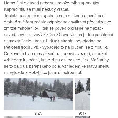
Homolí jako důvod neberu, protože rolba upravující
Kapradinku se musí někudy vracet.
Teplota postupně stoupala (a sníh měknul) a počáteční
drobné sněžení začalo odpoledne chvilkami přecházet ve
zmrzlé mrholení :-(, i tak se povedlo krásně namazat -
osvědčený oranžový SkiGo XC vydržel na jedno počáteční
namazání celou trasu. Lidí tak akorát - odpoledne na
Pěticestí trochu víc - vypadalo to na loučení se zimou :-(.
Celkově to bylo moc pěkné pohodové svezení, bohužel
vzhledem k počasí, tuhle zimu asi poslední :-(. Možná by
se to dalo už z Panského pole, vzhledem ke stavu sněhu
na výjezdu z Rokytnice jsem si netroufnul.
9:25
9:47