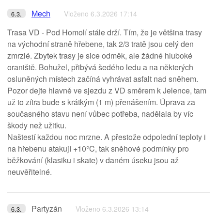
Mech
Vloženo 6.3.2026 17:14
6.3.
Trasa VD - Pod Homolí stále drží. Tím, že je většina trasy
na východní straně hřebene, tak 2/3 tratě jsou celý den
zmrzlé. Zbytek trasy je sice odměk, ale žádné hluboké
oraniště. Bohužel, přibývá šedého ledu a na některých
osluněných místech začíná vyhrávat asfalt nad sněhem.
Pozor dejte hlavně ve sjezdu z VD směrem k Jelence, tam
už to zítra bude s krátkým (1 m) přenášením. Úprava za
současného stavu není vůbec potřeba, nadělala by víc
škody než užitku.
Naštestí každou noc mrzne. A přestože odpolední teploty i
na hřebenu atakují +10°C, tak sněhové podmínky pro
běžkování (klasiku i skate) v daném úseku jsou až
neuvěřitelné.
Partyzán
Vloženo 6.3.2026 13:14
6.3.