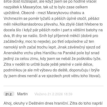
šířce dost rozšlapali, ale když jsem se po hodině vracel
nazpátek k Masaryčce, tak už to bylo zase celkem
uježděné. Obecně - mezi Mararykovou chatou a
Vrchmezím se poměr lyžařů a pěších úplně otočil, pěšáci
měli několikanásobnou převahu. Na zbylé části hřebene to
docela šlo i když pár pěších rodin i part s většími batohy na
dva, tři dny se našlo. Sníh byl příjemně měkčí (dobré pro
začátečníky, moc to nejede), po třetí odpoledne už ten
namoklý sníh začal trochu lepit. Jinak závěrečný sjezd od
Anenského vrchu přes Haničku na Panské pole byl snad
jediný za celou zimu, kdy jsem se nebál že poškrábu lyže.
Zítra v neděli to určitě bude ještě jetelné v celé délce,
podmínkou je ale mít výbavu do deště, doporučuju i brýle
(ty jsem dnes neměl a ve sjezdech proti větru toho litoval).
Martin
Vloženo 21.2.2026 18:39
21.2.
Ahoj, okruhy v Deštném dnes hraniční. Zítra do toho naprší