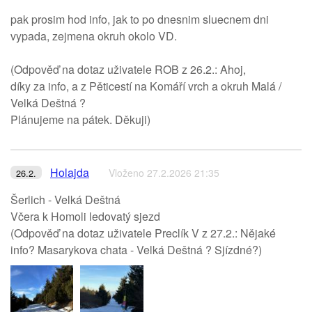
pak prosim hod info, jak to po dnesnim sluecnem dni
vypada, zejmena okruh okolo VD.
(Odpověď na dotaz uživatele ROB z 26.2.: Ahoj,
díky za info, a z Pěticestí na Komáří vrch a okruh Malá /
Velká Deštná ?
Plánujeme na pátek. Děkuji)
Holajda
Vloženo 27.2.2026 21:35
26.2.
Šerlich - Velká Deštná
Včera k Homoli ledovatý sjezd
(Odpověď na dotaz uživatele Preclík V z 27.2.: Nějaké
info? Masarykova chata - Velká Deštná ? Sjízdné?)