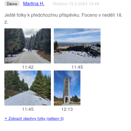
Martina H.
Vloženo 19.2.2024 10:49
Dávno
Ještě fotky k předchozímu příspěvku. Foceno v neděli 18.
2.
11:42
11:45
11:45
12:13
»
Zobrazit všechny fotky (celkem 5)