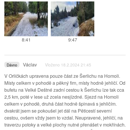
8:41
9:47
Václav
Vloženo 18.2.2024 21:45
Dávno
V Orličkách upravena pouze část ze Šerlichu na Homoli.
Místy celkem v pohodě a pěkný firn, místy hodně jehličí. Od
bufetu na Velké Deštné zadní cestou k Šerlichu lze tak cca
2,5 km, poté v lese už zcela nesjízdné. Sjezd na Homoli
celkem v pohodě, druhá část hodně špinavá s jehličím.
dvakrát jsem se pokoušel jet dál na Pěticestí severní
cestou, ovšem vždy jsem to vzdal. Neupravené, jehličí, na
traverzu potoky a velké plochy nutné přenášet v mokřínách.