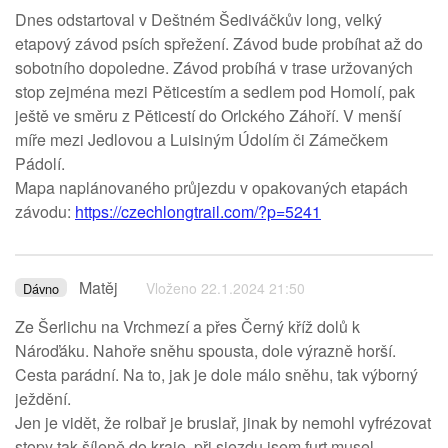
Dnes odstartoval v Deštném Šediváčkův long, velký
etapový závod psích spřežení. Závod bude probíhat až do
sobotního dopoledne. Závod probíhá v trase uržovaných
stop zejména mezi Pěticestím a sedlem pod Homolí, pak
ještě ve směru z Pěticestí do Orlckého Záhoří. V menší
míře mezi Jedlovou a Luisiným Údolím či Zámečkem
Pádolí.
Mapa naplánovaného průjezdu v opakovaných etapách
závodu:
https://czechlongtrail.com/?p=5241
Matěj
Vloženo 22.1.2024 21:50
Dávno
Ze Šerlichu na Vrchmezí a přes Černý kříž dolů k
Nároďáku. Nahoře sněhu spousta, dole výrazně horší.
Cesta parádní. Na to, jak je dole málo sněhu, tak výborný
ježdění.
Jen je vidět, že rolbař je bruslař, jinak by nemohl vyfrézovat
stopy tak šíleně do kraje, při sjezdu jsem furt musel