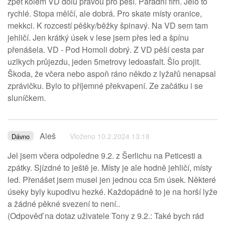
zpět kolem VD dolů pravou pro pěší. Parádní firn. Jelo to
rychlé. Stopa mělčí, ale dobrá. Pro skate místy oranice,
mekkci. K rozcestí pěšky/běžky špinavý. Na VD sem tam
jehličí. Jen krátký úsek v lese jsem přes led a špínu
přenášela. VD - Pod Homoli dobrý. Z VD pěší cesta par
uzlkych průjezdu, jeden 5metrovy ledoasfalt. Šlo projit.
Škoda, že včera nebo aspoň ráno někdo z lyžařů nenapsal
zprávičku. Bylo to příjemné překvapení. Ze začátku i se
sluníčkem.
Aleš
Vloženo 10.2.2024 13:18
Dávno
Jel jsem včera odpoledne 9.2. z Šerlichu na Peticesti a
zpátky. Sjízdné to ještě je. Místy je ale hodně jehličí, místy
led. Přenášet jsem musel jen jednou cca 5m úsek. Některé
úseky byly kupodivu hezké. Každopádně to je na horší lyže
a žádné pěkné svezení to není..
(Odpověď na dotaz uživatele Tony z 9.2.: Také bych rád