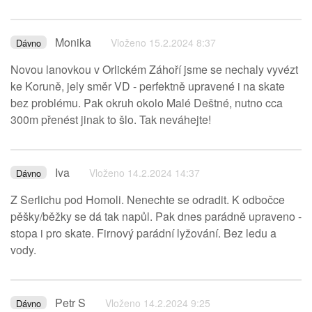
Monika
Vloženo 15.2.2024 8:37
Dávno
Novou lanovkou v Orlickém Záhoří jsme se nechaly vyvézt
ke Koruně, jely směr VD - perfektně upravené i na skate
bez problému. Pak okruh okolo Malé Deštné, nutno cca
300m přenést jinak to šlo. Tak neváhejte!
Iva
Vloženo 14.2.2024 14:37
Dávno
Z Serlichu pod Homoli. Nenechte se odradit. K odbočce
pěšky/běžky se dá tak napůl. Pak dnes parádně upraveno -
stopa i pro skate. Firnový parádní lyžování. Bez ledu a
vody.
Petr S
Vloženo 14.2.2024 9:25
Dávno