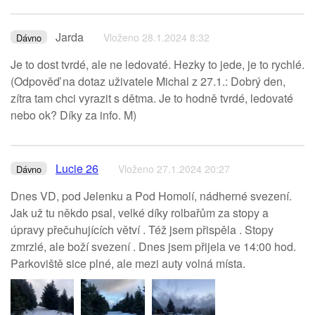
Jarda
Vloženo 28.1.2024 8:32
Dávno
Je to dost tvrdé, ale ne ledovaté. Hezky to jede, je to rychlé.
(Odpověď na dotaz uživatele Michal z 27.1.: Dobrý den,
zítra tam chci vyrazit s dětma. Je to hodně tvrdé, ledovaté
nebo ok? Díky za info. M)
Lucie 26
Vloženo 27.1.2024 20:27
Dávno
Dnes VD, pod Jelenku a Pod Homolí, nádherné svezení.
Jak už tu někdo psal, velké díky rolbařům za stopy a
úpravy přečuhujících větví . Též jsem přispěla . Stopy
zmrzlé, ale boží svezení . Dnes jsem přijela ve 14:00 hod.
Parkoviště sice plné, ale mezi auty volná místa.