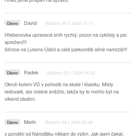
David
Vloženo 26.1.2024 17:11
Dávno
Hřebenovka upravená snih rychlý, pozor na cyklisty a psí
sprežení!!!
Silnice na Luisino Údolí a celé parkoviště silně namrzlé!!!
Radek
Vloženo 25.1.2024 16:52
Dávno
Okruh kolem VD v pohodě na skate i klasiku. Místy
ledovaté, ale místně sněžilo, takže by to mohlo být na
víkend ideální.
Martn
Vloženo 24.1.2024 22:46
Dávno
v pondělí od Nároďáku někam do výšin. Jak jsem čekal,