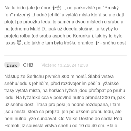
Na tu bídu (ale je únor 🤷☝️)..., od parkoviště po "Pruský
roh" mizerný...hodně jehličí a vytátá mista která se ale daji
ptojet po proužku ledu, to saména dvou mistech u srubu a
na jednomu Malé D., pak už docela slušný....a kdyby to
projela rolba (od srubu aspoň po Korunku ), tak by to bylo
luxus 😇, ale takhle tam byla trošku oranice 🤷 - sněhu dost
CHB
Vloženo 13.2.2024 12:38
Dávno
Nástup ze Šerlichu prvních 800 m horší. Slabá vrstva
sněhu/ledu s jehličím, před rozdvojením pěší a lyžařské
trasy vytátá místa, na horších lyžích jdou přeťapat po pruhu
ledu. Na lyžařské cca v polovině nutno přenést 200 m, pak
už sněhu dost. Trasa pro pěší je hodně rozdupaná, i tam
jsou místa, která se přejíždí jen po úzkém pruhu ledu, ale
není nutno lyže sundávat. Od Velké Deštné do sedla Pod
Homolí již souvislá vrstva sněhu od 10 do 40 cm. Stále