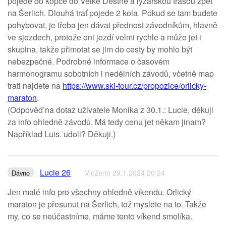
pojede do kopce do Velké Deštné a lyžařskou trasou zpět
na Šerlich. Dlouhá trať pojede 2 kola. Pokud se tam budete
pohybovat, je třeba jen dávat přednost závodníkům, hlavně
ve sjezdech, protože oni jezdí velmi rychle a může jet i
skupina, takže přimotat se jim do cesty by mohlo být
nebezpečné. Podrobné informace o časovém
harmonogramu sobotních i nedělních závodů, včetně map
trati najdete na
https://www.ski-tour.cz/propozice/orlicky-
maraton
.
(Odpověď na dotaz uživatele Monika z 30.1.: Lucie, děkuji
za info ohledně závodů. Má tedy cenu jet někam jinam?
Například Luis. udoli? Děkuji.)
Lucie 26
Vloženo 29.1.2024 20:24
Dávno
Jen malé info pro všechny ohledně víkendu. Orlický
maraton je přesunut na Šerlich, tož myslete na to. Takže
my, co se neúčastníme, máme tento víkend smolíka.