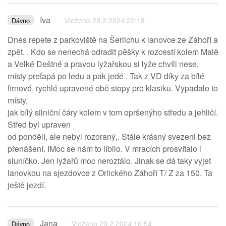
Iva
Vloženo 29.2.2024 22:18
Dávno
Dnes repete z parkoviště na Šerlichu k lanovce ze Záhoří a
zpět. . Kdo se nenechá odradit pěšky k rozcestí kolem Malë
a Velké Deštné a pravou lyžařskou si lyže chvíli nese,
místy preťapá po ledu a pak jedé . Tak z VD díky za bílé
firnové, rychlé upravené obě stopy pro klasiku. Vypadalo to
místy,
jak bílý silniční čáry kolem v tom opršenýho středu a jehličí.
Střed byl upraven
od pondělí, ale nebyl rozoraný,. Stále krásný svezeni bez
přenášení. IMoc se nám to líbilo. V mracích prosvítalo i
sluníčko. Jen lyžařů moc neroztálo. Jinak se dá taky vyjet
lanovkou na sjezdovce z Orlického Záhoří T/ Z za 150. Ta
ještě jezdí.
Jana
Vloženo 29.2.2024 16:54
Dávno