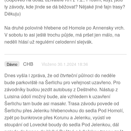
ty závody, kde jinde se dá běžovat? Nějaké jiné fajn trasy?
Děkuju)
Na druhé polovině hřebene od Homole po Annensky vrch.
V sobotu to asi ještě trochu půjde, má pršet jen málo, na
neděli hlásí už regulérní celodenní slejvák.
CHB
Vloženo 30.1.2024 18:36
Dávno
Dnes vyšla i zpráva, že od čtvrteční půlnoci do neděle
bude parkoviště na Šerlichu pro veřejnost uzavřeno. Pro
závodníky budou jezdit autobusy z Deštného. Nástup z
Luisina údolí možný bude, ale vzhledem k uzavření
Šerlichu tam bude asi masakr. Trasa závodu povede od
Šerlichu přes Jelenku hřebenovkou do sedla Pod Homolí,
zpět po bunkrovce přes Korunu a Jelenku, vyústí ve
stoupání od Lovecké boudy do sedla Pod Jelenkou, dál