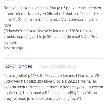
Bohužel, souvislá vrstva sněhu je už pouze mezi Jelenkou
a horní stanicí lanovky z Orlického Záhoří v délce asi 1 km,
jinak 👎. Šli jsme ze Šerlichu přes VD a převážně lyže v
ruce
(Odpověď na dotaz uživatele Iva z 2.3.: Může někdo,
prosím, napsat, jestli to ještě na zítra jde mezi VD a Pod
Homolí.
Moc děkuju)
Smrček
Vloženo 29.2.2024 22:32
Dávno
Tam už jedině pěšky. Bežkovat jde jen mezi Homoli a VD
(Odpověď na dotaz uživatele Sibyla z 29.2.: Prosím, jak
vypadá úsek Pěticestí - Homole? Když se vyvezu lanovkou
na Zakletý, budu moct u Pěticestí nasadit lyže a většinu
trasy jet nebo je to pěškobus s lyžemi v ruce?)