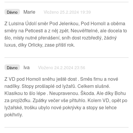
Marie
Vloženo 25.2.2024 19:39
Dávno
Z Luisina Údolí směr Pod Jelenkou, Pod Homoli a oběma
směry na Peticesti a z něj zpět. Neuvěřitelné, ale docela to
šlo, místy nutné přenášení, sníh dost rozbředlý, žádný
luxus, díky Orlicky, zase příští rok.
Iva
Vloženo 24.2.2024 23:56
Dávno
Z VD pod Homoli sněhu ještě dost . Směs firnu a nové
nadílky. Stopy prošlaplé od lyžařů. Celkem slušné.
Klasikou to šlo lépe . Neupravenou. Škoda. Ale díky Bohu
za projížďku. Zpátky večer vše přituhlo. Kolem VD, opět po
lyžařské, trošku ubylo nové pokrývky a stopy se lehce
pokřivily.