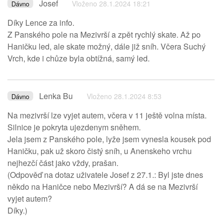
Josef
Vloženo 28.1.2024 18:21
Dávno
Díky Lence za info.
Z Panského pole na Mezivrší a zpět rychlý skate. Až po
Haničku led, ale skate možný, dále již sníh. Včera Suchý
Vrch, kde i chůze byla obtížná, samý led.
Lenka Bu
Vloženo 28.1.2024 8:53
Dávno
Na mezivrší lze vyjet autem, včera v 11 ještě volna místa.
Silnice je pokryta ujezdenym sněhem.
Jela jsem z Panského pole, lyže jsem vynesla kousek pod
Haničku, pak už skoro čistý sníh, u Anenskeho vrchu
nejhezčí část jako vždy, prašan.
(Odpověď na dotaz uživatele Josef z 27.1.: Byl jste dnes
někdo na Haničce nebo Mezivrší? A dá se na Mezivrší
vyjet autem?
Díky.)