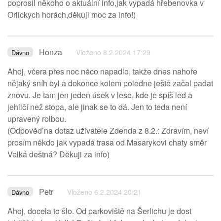
poprosil někoho o aktuální info,jak vypadá hřebenovka v
Orlickych horách,děkuji moc za info!)
Honza
Vloženo 8.2.2024 17:29
Dávno
Ahoj, včera přes noc něco napadlo, takže dnes nahoře
nějaký sníh byl a dokonce kolem poledne ještě začal padat
znovu. Je tam jen jeden úsek v lese, kde je spíš led a
jehličí než stopa, ale jinak se to dá. Jen to teda není
upravený rolbou.
(Odpověď na dotaz uživatele Zdenda z 8.2.: Zdravím, neví
prosím někdo jak vypadá trasa od Masarykovi chaty směr
Velká deštná? Děkuji za info)
Petr
Vloženo 6.2.2024 20:21
Dávno
Ahoj, docela to šlo. Od parkoviště na Šerlichu je dost