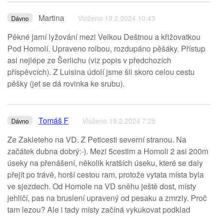
Martina
Vloženo 19.2.2024 10:43
Dávno
Pěkné jarní lyžování mezi Velkou Deštnou a křižovatkou
Pod Homolí. Upraveno rolbou, rozdupáno pěšáky. Přístup
asi nejlépe ze Šerlichu (viz popis v předchozích
příspěvcích). Z Luisina údolí jsme šli skoro celou cestu
pěšky (jet se dá rovinka ke srubu).
Tomáš F
Vloženo 19.2.2024 7:25
Dávno
Ze Zakleteho na VD. Z Peticesti severní stranou. Na
začátek dubna dobrý:-). Mezi 5cestim a Homoli 2 asi 200m
úseky na přenášení, několik kratších úseku, které se daly
přejít po trávě, horší cestou ram, protože vytata místa byla
ve sjezdech. Od Homole na VD sněhu ještě dost, místy
jehličí, pas na bruslení upravený od pesaku a zmrzly. Proč
tam lezou? Ale i tady místy začíná vykukovat podklad