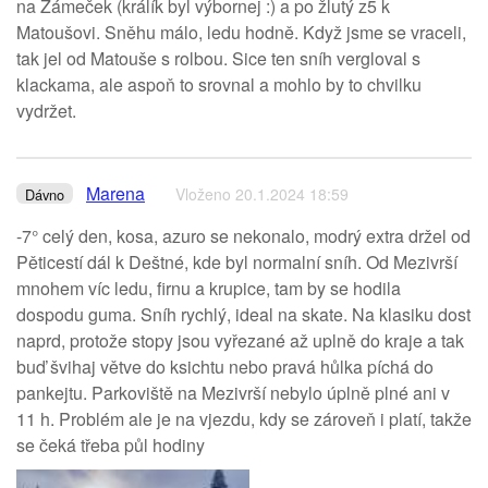
na Zámeček (králík byl výbornej :) a po žlutý z5 k
Matoušovi. Sněhu málo, ledu hodně. Když jsme se vraceli,
tak jel od Matouše s rolbou. Sice ten sníh vergloval s
klackama, ale aspoň to srovnal a mohlo by to chvilku
vydržet.
Marena
Vloženo 20.1.2024 18:59
Dávno
-7° celý den, kosa, azuro se nekonalo, modrý extra držel od
Pěticestí dál k Deštné, kde byl normalní sníh. Od Mezivrší
mnohem víc ledu, firnu a krupice, tam by se hodila
dospodu guma. Sníh rychlý, ideal na skate. Na klasiku dost
naprd, protože stopy jsou vyřezané až uplně do kraje a tak
buď švihaj větve do ksichtu nebo pravá hůlka píchá do
pankejtu. Parkoviště na Mezivrší nebylo úplně plné ani v
11 h. Problém ale je na vjezdu, kdy se zároveň i platí, takže
se čeká třeba půl hodiny