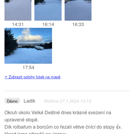
14:31
16:14
16:33
17:54
»
Zobrazit polohy fotek na mapě
Ladik
Vloženo 27.1.2024 13:10
Dávno
Okruh okolo Velké Deštné dnes krásné svezení na
upravené stopě.
Dík rolbařum a borcům co řezali větve čnící do stopy 👍.
Hned jsme přispěli na úpravu.