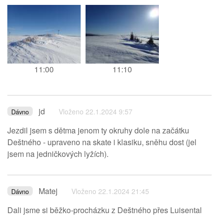
11:00
11:10
jd
Vloženo 22.1.2024 9:57
Dávno
Jezdil jsem s dětma jenom ty okruhy dole na začátku
Deštného - upraveno na skate i klasiku, sněhu dost (jel
jsem na jedničkových lyžích).
Matej
Vloženo 22.1.2024 21:45
Dávno
Dali jsme si běžko-procházku z Deštného přes Luisental