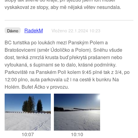
vyskakovat ze stopy, aby mě nějaká větev nesundala.
RadekM
Vloženo 22.1.2024 10:23
Dávno
BC turistika po loukách mezi Panským Polem a
Bratošovicemi (směr Údolíčko a Polom). Sněhu všude
dost, tenká zmrzlá krusta buď překrytá prašanem nebo
vyfoukaná, s šupinami se to dalo, krásné podmínky.
Parkoviště na Panském Poli kolem 9:45 plné tak z 3/4, po
12:00 plno, auta parkovala už i na cestě k bunkru Na
Holém. Bufet Áčko v provozu.
10:07
10:10