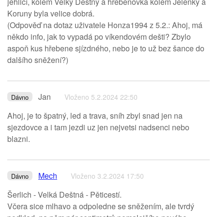
jehličí, kolem Velký Deštný a hřebenovka kolem Jelenky a
Koruny byla velice dobrá.
(Odpověď na dotaz uživatele Honza1994 z 5.2.: Ahoj, má
někdo info, jak to vypadá po víkendovém dešti? Zbylo
aspoň kus hřebene sjízdného, nebo je to už bez šance do
dalšího sněžení?)
Jan
Vloženo 5.2.2024 22:50
Dávno
Ahoj, je to špatný, led a trava, sníh zbyl snad jen na
sjezdovce a i tam jezdi uz jen nejvetsi nadsenci nebo
blazni.
Mech
Vloženo 3.2.2024 17:50
Dávno
Šerlich - Velká Deštná - Pěticestí.
Včera sice mlhavo a odpoledne se sněžením, ale tvrdý