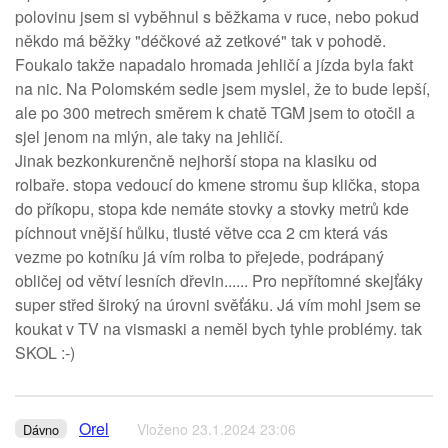
polovinu jsem si vyběhnul s běžkama v ruce, nebo pokud
někdo má běžky "déčkové až zetkové" tak v pohodě.
Foukalo takže napadalo hromada jehličí a jízda byla fakt
na nic. Na Polomském sedle jsem myslel, že to bude lepší,
ale po 300 metrech směrem k chatě TGM jsem to otočil a
sjel jenom na mlýn, ale taky na jehličí.
Jinak bezkonkurenčně nejhorší stopa na klasiku od
rolbaře. stopa vedoucí do kmene stromu šup klička, stopa
do příkopu, stopa kde nemáte stovky a stovky metrů kde
píchnout vnější hůlku, tlusté větve cca 2 cm která vás
vezme po kotníku já vím rolba to přejede, podrápaný
obličej od větví lesních dřevin...... Pro nepřítomné skejťáky
super střed široký na úrovni svěťáku. Já vím mohl jsem se
koukat v TV na vismaski a neměl bych tyhle problémy. tak
SKOL :-)
Orel
Vloženo 23.1.2024 23:06
Dávno