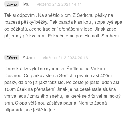
Iva
Vloženo 24.2.2024 14:11
Dávno
Tak si odpovím . Na sněžilo 2 cm. Z Serlichu pěšky na
rozcestí pěšky/ běžky. Pak paráda klasikou , stopa vyšlapal
od běžkařů. Jedno tradiční přenášení v lese. Jinak zase
příjemný překvapení. Pokračujeme pod Homoli. Sbohem
Adam
Vloženo 21.2.2024 20:16
Dávno
Dnes krátký výlet se synem ze Šerlichu na Velkou
Deštnou. Od parkoviště na Šerlichu prvních asi 400m
pěšky, dále to již jakž takž šlo. Po cestě je ještě jeden asi
100m úsek na přenášení. Jinak je na cestě stále slušná
vrstva ledu / zmrzlého sněhu, na které se drží velmi mokrý
sníh. Stopa většinou zůstává patrná. Není to žádná
hitparáda, ale ještě to jde