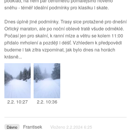
podklad, na něm pár centimetrů pomalejšího nového
sněhu - téměř ideální podmínky pro klasiku i skate.
Dnes úplně jiné podmínky. Trasy sice protažené pro dnešní
Orlický maraton, ale po noční oblevě tratě všude odměklé.
Počasí jen pro skalní, k ranní mlze a větru se kolem 11:00
přidalo mrholení a později i déšť. Vzhledem k předpovědi
budeme i tak zítra vzpomínat, jak bylo dnes na horách
krásně...
2.2. 10:27
2.2. 10:36
Frantisek
Vloženo 2.2.2024 6:25
Dávno