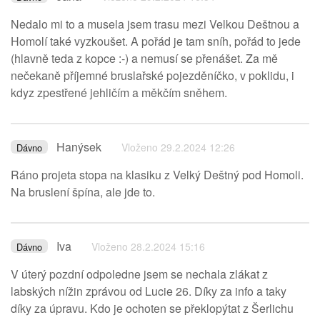
Nedalo mi to a musela jsem trasu mezi Velkou Deštnou a
Homolí také vyzkoušet. A pořád je tam sníh, pořád to jede
(hlavně teda z kopce :-) a nemusí se přenášet. Za mě
nečekaně příjemné bruslařské pojezděníčko, v poklidu, i
kdyz zpestřené jehličím a měkčím sněhem.
Hanýsek
Vloženo 29.2.2024 12:26
Dávno
Ráno projeta stopa na klasiku z Velký Deštný pod Homoli.
Na bruslení špína, ale jde to.
Iva
Vloženo 28.2.2024 15:16
Dávno
V úterý pozdní odpoledne jsem se nechala zlákat z
labských nížin zprávou od Lucie 26. Díky za info a taky
díky za úpravu. Kdo je ochoten se překlopýtat z Šerlichu