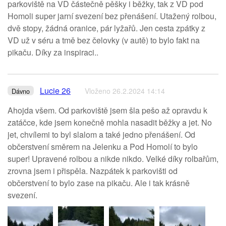
parkoviště na VD částečně pěšky i běžky, tak z VD pod
Homoli super jarní svezení bez přenášení. Utažený rolbou,
dvě stopy, žádná oranice, pár lyžařů. Jen cesta zpátky z
VD už v séru a tmě bez čelovky (v autě) to bylo fakt na
pikaču. Díky za inspiraci..
Lucie 26
Vloženo 26.2.2024 14:14
Dávno
Ahojda všem. Od parkoviště jsem šla pešo až opravdu k
zatáčce, kde jsem konečně mohla nasadit běžky a jet. No
jet, chvílemi to byl slalom a také jedno přenášení. Od
občerstvení směrem na Jelenku a Pod Homolí to bylo
super! Upravené rolbou a nikde nikdo. Velké díky rolbařům,
zrovna jsem i přispěla. Nazpátek k parkovišti od
občerstvení to bylo zase na pikaču. Ale i tak krásně
svezení.