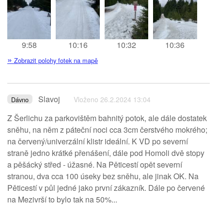
9:58
10:16
10:32
10:36
»
Zobrazit polohy fotek na mapě
Slavoj
Vloženo 26.2.2024 13:04
Dávno
Z Šerlichu za parkovištěm bahnitý potok, ale dále dostatek
sněhu, na něm z páteční noci cca 3cm čerstvého mokrého;
na červený/univerzální klistr ideální. K VD po severní
straně jedno krátké přenášení, dále pod Homoli dvě stopy
a pěšácký střed - úžasné. Na Pěticestí opět severní
stranou, dva cca 100 úseky bez sněhu, ale jinak OK. Na
Pěticestí v půl jedné jako první zákazník. Dále po červené
na Mezivrší to bylo tak na 50%...