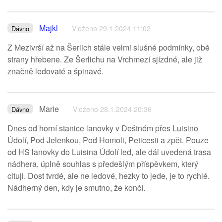
Majkl
Vloženo 29.1.2024 11:02
Dávno
Z Mezivrší až na Šerlich stále velmi slušné podmínky, obě
strany hřebene. Ze Šerlichu na Vrchmezí sjízdné, ale již
značně ledovaté a špinavé.
Marie
Vloženo 28.1.2024 20:36
Dávno
Dnes od horní stanice lanovky v Deštném přes Luisino
Údolí, Pod Jelenkou, Pod Homoli, Peticesti a zpět. Pouze
od HS lanovky do Luisina Údolí led, ale dál uvedená trasa
nádhera, úplně souhlas s předešlým příspěvkem, který
cituji. Dost tvrdé, ale ne ledové, hezky to jede, je to rychlé.
Nádherný den, kdy je smutno, že končí.