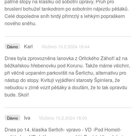
patrné stopy na klasiku od sobotní úpravy. Pruh pro
bruslení bohužel tankodrom po sobotním nájezdu pěšáků.
Celé dopoledne sníh tvrdý přimrzlý s lehkým popraškem
nového sněhu.
Karl
Vloženo 10.2.2024 18:44
Dávno
Dnes byla zprovozněna lanovka z Orlického Záhoří až na
běžkařskou hřebenovku pod Korunu. Takže máme všichni,
při věčně ucpaném parkovišti na Šerlichu, alternativu pro
nástup do stopy. Kvituji vyjádření starosty Špinlera, že
nebudou v zimě vozit pěšáky a doufám, že to tak opravdu
bude. Skol!
Iva
Vloženo 10.2.2024 18:00
Dávno
Dnes po 14. klasika Serlich- vpravo - VD -Pod Homoli-