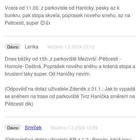
Vcera od 11,00. z parkoviste od Hanicky, pesky az k
bunkru, pak stopa skvela, poprasek noveho snehu, az na
Peticesti, super 😊👍
Lenka
Vloženo 1.2.2024 23:12
Dávno
Dnes běžky od 15h..z parkoviště Mezivrší -Pěticesti -
Homole- Deštná. Poprašek nového sněhu a krásná stopa a
bruslení taky super. Od Haničky nevím.
(Odpověď na dotaz uživatele Zdeněk z 31.1.: Jak to vypadá
se sněhem na trase od parkoviště Tvrz Hanička směrem na
Pěticesti dik)
Smrček
Vloženo 1.2.2024 12:59
Dávno
(Odpověď na dotaz uživatele KR z 1.2.: Prosím, když jsou