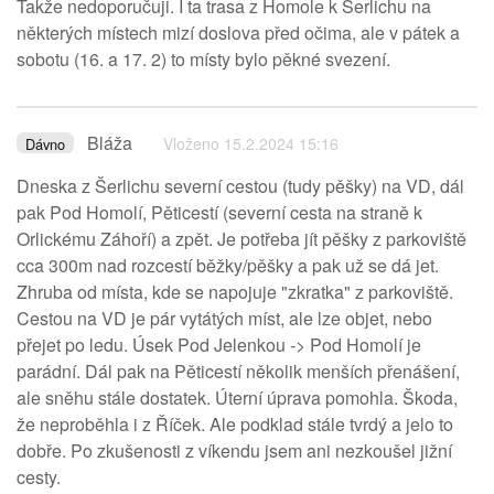
Takže nedoporučuji. I ta trasa z Homole k Šerlichu na
některých místech mizí doslova před očima, ale v pátek a
sobotu (16. a 17. 2) to místy bylo pěkné svezení.
Bláža
Vloženo 15.2.2024 15:16
Dávno
Dneska z Šerlichu severní cestou (tudy pěšky) na VD, dál
pak Pod Homolí, Pěticestí (severní cesta na straně k
Orlickému Záhoří) a zpět. Je potřeba jít pěšky z parkoviště
cca 300m nad rozcestí běžky/pěšky a pak už se dá jet.
Zhruba od místa, kde se napojuje "zkratka" z parkoviště.
Cestou na VD je pár vytátých míst, ale lze objet, nebo
přejet po ledu. Úsek Pod Jelenkou -> Pod Homolí je
parádní. Dál pak na Pěticestí několik menších přenášení,
ale sněhu stále dostatek. Úterní úprava pomohla. Škoda,
že neproběhla i z Říček. Ale podklad stále tvrdý a jelo to
dobře. Po zkušenosti z víkendu jsem ani nezkoušel jižní
cesty.