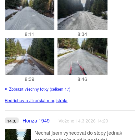
8:11
8:34
8:39
8:46
»
Zobrazit všechny fotky (celkem 17)
Bedřichov a Jizerská magistrála
Honza 1949
Vloženo 14.3.2026 14:20
14.3.
Nechal jsem vyhecovat do stopy jednak