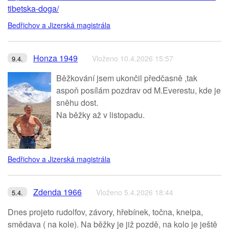
tibetska-doga/
Bedřichov a Jizerská magistrála
Honza 1949
Vloženo 10.4.2026 15:57
9.4.
Běžkování jsem ukončil předčasně ,tak
aspoň posílám pozdrav od M.Everestu, kde je
sněhu dost.
Na běžky až v listopadu.
Bedřichov a Jizerská magistrála
Zdenda 1966
Vloženo 5.4.2026 18:44
5.4.
Dnes projeto rudolfov, závory, hřebínek, točna, kneipa,
smědava ( na kole). Na běžky je již pozdě, na kolo je ještě