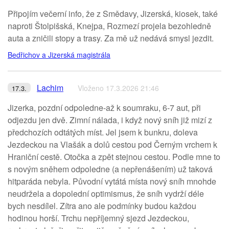
Připojím večerní info, že z Smědavy, Jizerská, kiosek, také
naproti Štolpišská, Knejpa, Rozmezí projela bezohledně
auta a zničili stopy a trasy. Za mě už nedává smysl jezdit.
Bedřichov a Jizerská magistrála
Lachim
Vloženo 17.3.2026 21:46
17.3.
Jizerka, pozdní odpoledne-až k soumraku, 6-7 aut, při
odjezdu jen dvě. Zimní nálada, i když nový sníh již mizí z
předchozích odtátých míst. Jel jsem k bunkru, doleva
Jezdeckou na Vlašák a dolů cestou pod Černým vrchem k
Hraniční cestě. Otočka a zpět stejnou cestou. Podle mne to
s novým sněhem odpoledne (a nepřenášením) už taková
hitparáda nebyla. Původní vytátá místa nový sníh mnohde
neudržela a dopolední optimismus, že sníh vydrží déle
bych nesdílel. Zítra ano ale podmínky budou každou
hodinou horší. Trchu nepříjemný sjezd Jezdeckou,