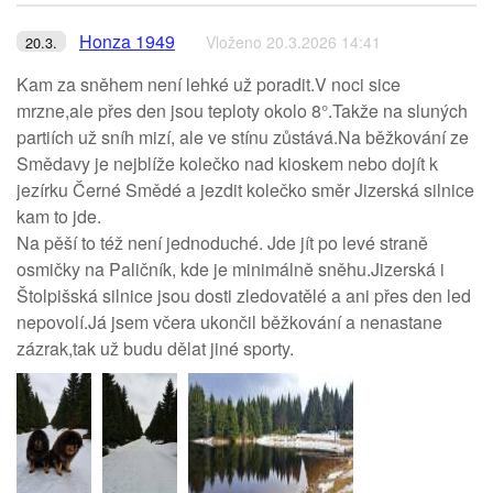
Honza 1949
Vloženo 20.3.2026 14:41
20.3.
Kam za sněhem není lehké už poradit.V noci sice
mrzne,ale přes den jsou teploty okolo 8°.Takže na sluných
partiích už sníh mizí, ale ve stínu zůstává.Na běžkování ze
Smědavy je nejblíže kolečko nad kioskem nebo dojít k
jezírku Černé Smědé a jezdit kolečko směr Jizerská silnice
kam to jde.
Na pěší to též není jednoduché. Jde jít po levé straně
osmičky na Paličník, kde je minimálně sněhu.Jizerská i
Štolpišská silnice jsou dosti zledovatělé a ani přes den led
nepovolí.Já jsem včera ukončil běžkování a nenastane
zázrak,tak už budu dělat jiné sporty.