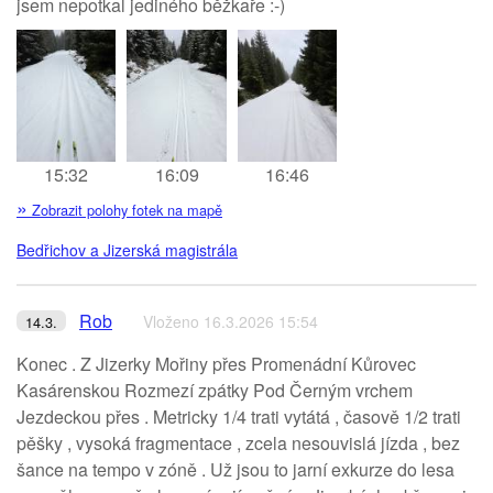
jsem nepotkal jediného běžkaře :-)
15:32
16:09
16:46
»
Zobrazit polohy fotek na mapě
Bedřichov a Jizerská magistrála
Rob
Vloženo 16.3.2026 15:54
14.3.
Konec . Z Jizerky Mořiny přes Promenádní Kůrovec
Kasárenskou Rozmezí zpátky Pod Černým vrchem
Jezdeckou přes . Metricky 1/4 trati vytátá , časově 1/2 trati
pěšky , vysoká fragmentace , zcela nesouvislá jízda , bez
šance na tempo v zóně . Už jsou to jarní exkurze do lesa