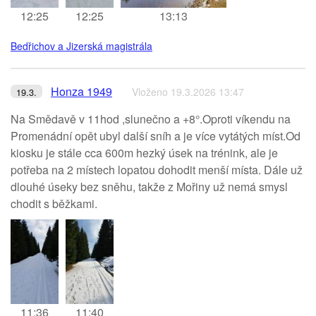
12:25
12:25
13:13
Bedřichov a Jizerská magistrála
Honza 1949
Vloženo 19.3.2026 13:47
19.3.
Na Smědavě v 11hod ,slunečno a +8°.Oproti víkendu na
Promenádní opět ubyl další sníh a je více vytátých míst.Od
kiosku je stále cca 600m hezký úsek na trénink, ale je
potřeba na 2 místech lopatou dohodit menší místa. Dále už
dlouhé úseky bez sněhu, takže z Mořiny už nemá smysl
chodit s běžkami.
11:36
11:40