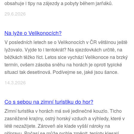
obsahuje i tipy na zájezdy a pobyty během jarňáků.
29.6.2026
Na lyže o Velikonocích?
V posledních letech se o Velikonocích v ČR většinou ještě
lyžovalo. Vyjde to i tentokrát? Na sjezdovkách určitě, na
běžkách těžko říct. Letos sice vychází Velikonoce na brzký
termín, ovšem zásoba sněhu na horách je oproti typické
situaci tak desetinová. Podívejme se, jaké jsou šance.
14.3.2026
Co s sebou na zimní turistiku do hor?
Zimní turistika v horách má své jedinečné kouzlo. Ticho
zasněžené krajiny, ostrý horský vzduch a výhledy, které v
létě nezažijete. Zároveň ale klade vyšší nároky na
přípravu. Počasí se může rychle změnit, teploty klesají