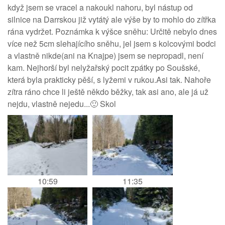
když jsem se vracel a nakoukl nahoru, byl nástup od
silnice na Darrskou již vytátý ale výše by to mohlo do zítřka
rána vydržet. Poznámka k výšce sněhu: Určitě nebylo dnes
více než 5cm slehajícího sněhu, jel jsem s kolcovými bodci
a vlastně nikde(ani na Knajpe) jsem se nepropadl, není
kam. Nejhorší byl nelyžařský pocit zpátky po Soušské,
která byla prakticky pěší, s lyžemi v rukou.Asi tak. Nahoře
zítra ráno chce li ještě někdo běžky, tak asi ano, ale já už
nejdu, vlastně nejedu...🙂 Skol
10:59
11:35