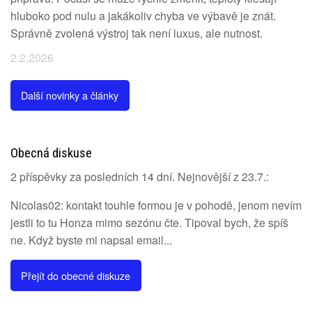
hluboko pod nulu a jakákoliv chyba ve výbavě je znát.
Správně zvolená výstroj tak není luxus, ale nutnost.
2.2.2026
Další novinky a články
Obecná diskuse
2 příspěvky za posledních 14 dní. Nejnovější z 23.7.:
Nicolas02: kontakt touhle formou je v pohodě, jenom nevím
jestli to tu Honza mimo sezónu čte. Tipoval bych, že spíš
ne. Když byste mi napsal email...
Přejít do obecné diskuze