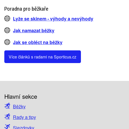
Poradna pro běžkaře
Lyže se skinem - výhody a nevýhody
Jak namazat běžky
Jak se obléct na běžky
Více článků s radami na Sporticus.cz
Hlavní sekce
Běžky
Rady a tipy
Sjezdovky