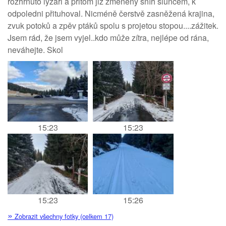
rozhrnuto lyžaři a přitom již změněný sníh sluncem, k
odpoledni přituhoval. Nicméně čerstvě zasněžená krajina,
zvuk potoků a zpěv ptáků spolu s projetou stopou....zážitek.
Jsem rád, že jsem vyjel..kdo může zítra, nejlépe od rána,
neváhejte. Skol
15:23
15:23
15:23
15:26
»
Zobrazit všechny fotky (celkem 17)