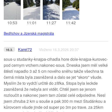
10:53
11:01
11:27
11:42
Bedřichov a Jizerská magistrála
Karel72
Vloženo 16.3.2026 20:37
16.3.
sous-u studanky-knajpa-cihadla hore dole-knajpa-kurovec-
pod cernym vrchem.nakonec-sous. Dneska jsem měl velké
štěstí napadlo 3 až 5 cm nového sněhu takže všechna ta
černá místa byla zasněžená a dalo se jet "skoro" všude.
Myslím že to vydrží určitě do zítřka. Stopa byla leckde
zasněžená že nebyla ani vidět. Chtěl jsem se jenom
rozloučit a nakonec jsem tam zůstal celé odpoledne. Nesl
jsem zhruba 2 km u souše a pak 300 m mezi Studánkou a
kůrovcem všude jinde od super po 3m po trave. za 25km