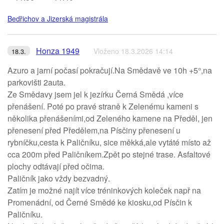
Bedřichov a Jizerská magistrála
Honza 1949
Vloženo 18.3.2026 14:14
18.3.
Azuro a jarní počasí pokračují.Na Smědavě ve 10h +5°,na
parkovišti 2auta.
Ze Smědavy jsem jel k jezírku Černá Smědá ,více
přenášení. Poté po pravé straně k Zelenému kameni s
několika přenášeními,od Zeleného kamene na Předěl, jen
přenesení před Předělem,na Písčiny přenesení u
rybníčku,cesta k Paličníku, sice měkká,ale vytáté místo až
cca 200m před Paličníkem.Zpět po stejné trase. Asfaltové
plochy odtávají před očima.
Paličník jako vždy bezvadný.
Zatím je možné najít více tréninkových koleček např na
Promenádní, od Černé Smědé ke kiosku,od Písčin k
Paličníku.