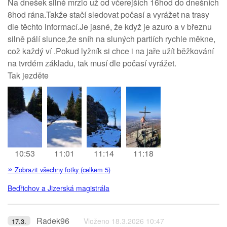
Na dnešek silně mrzlo už od včerejších 16hod do dnešních
8hod rána.Takže stačí sledovat počasí a vyrážet na trasy
dle těchto informací.Je jasné, že když je azuro a v březnu
silně pálí slunce,že sníh na sluných partiích rychle měkne,
což každý ví .Pokud lyžník si chce i na jaře užít běžkování
na tvrdém základu, tak musí dle počasí vyrážet.
Tak jezděte
10:53
11:01
11:14
11:18
»
Zobrazit všechny fotky (celkem 5)
Bedřichov a Jizerská magistrála
Radek96
Vloženo 18.3.2026 10:47
17.3.