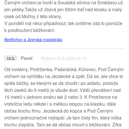
Černým vrchem je horší a Soušská silnice na Smědavu už
jen pěšky.Takže už zbývá jen 550m trať nad kiosku a malý
úsek od Mořiny z této strany.
V pondělí má něco připadnout, tak uvidíme zda to pomůže
k prodloužení běžkování.
Bedřichov a Jizerská magistrála
Pavel
Vloženo 13.3.2026 22:13
13.3.
Od vodárny, Protrženka, Pašerácká, Kůrovec, Pod Černým
vrchem na vyhlídku na Jezdecké a zpět. Dá se, ale chce to
spíše běžky, se kterými se dá chodit i po asfaltu, protože
těch úseků do 5 metrů je všude dost. Větší přenášení nad
15 metrů v jednom směru tak 2 nebo 3. K Protržence na
vrstvičce ledu někde i s mělkou stopou na klasiku, dále
občas trochu firnu. Jezdecká do kopce a Pod Černým
vrchem jednoznačně nejlepší. Je tam čistý firn, který rolba
trochu zlepšila. Tam se dá občas mluvit o běžkování. Zítra