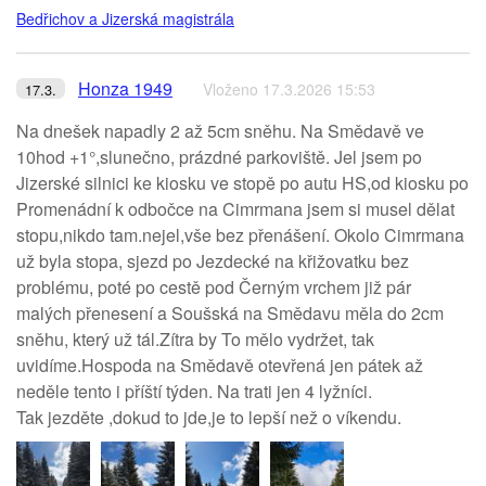
Bedřichov a Jizerská magistrála
Honza 1949
Vloženo 17.3.2026 15:53
17.3.
Na dnešek napadly 2 až 5cm sněhu. Na Smědavě ve
10hod +1°,slunečno, prázdné parkoviště. Jel jsem po
Jizerské silnici ke kiosku ve stopě po autu HS,od kiosku po
Promenádní k odbočce na Cimrmana jsem si musel dělat
stopu,nikdo tam.nejel,vše bez přenášení. Okolo Cimrmana
už byla stopa, sjezd po Jezdecké na křižovatku bez
problému, poté po cestě pod Černým vrchem již pár
malých přenesení a Soušská na Smědavu měla do 2cm
sněhu, který už tál.Zítra by To mělo vydržet, tak
uvidíme.Hospoda na Smědavě otevřená jen pátek až
neděle tento i příští týden. Na trati jen 4 lyžníci.
Tak jezděte ,dokud to jde,je to lepší než o víkendu.