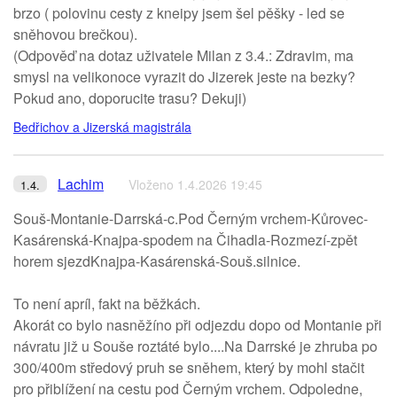
brzo ( polovinu cesty z kneipy jsem šel pěšky - led se
sněhovou brečkou).
(Odpověď na dotaz uživatele Milan z 3.4.: Zdravim, ma
smysl na velikonoce vyrazit do Jizerek jeste na bezky?
Pokud ano, doporucite trasu? Dekuji)
Bedřichov a Jizerská magistrála
Lachim
Vloženo 1.4.2026 19:45
1.4.
Souš-Montanie-Darrská-c.Pod Černým vrchem-Kůrovec-
Kasárenská-Knajpa-spodem na Čihadla-Rozmezí-zpět
horem sjezdKnajpa-Kasárenská-Souš.silnice.
To není apríl, fakt na běžkách.
Akorát co bylo nasněžíno při odjezdu dopo od Montanie při
návratu již u Souše roztáté bylo....Na Darrské je zhruba po
300/400m středový pruh se sněhem, který by mohl stačit
pro přiblížení na cestu pod Černým vrchem. Odpoledne,