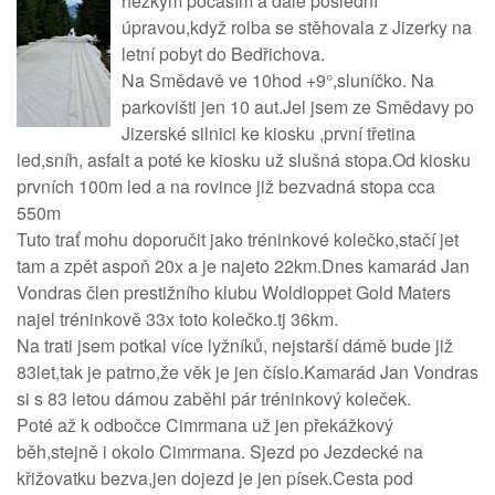
hezkým počasím a dále poslední
úpravou,když rolba se stěhovala z Jizerky na
letní pobyt do Bedřichova.
Na Smědavě ve 10hod +9°,sluníčko. Na
parkovišti jen 10 aut.Jel jsem ze Smědavy po
Jizerské silnici ke kiosku ,první třetina
led,sníh, asfalt a poté ke kiosku už slušná stopa.Od kiosku
prvních 100m led a na rovince již bezvadná stopa cca
550m
Tuto trať mohu doporučit jako tréninkové kolečko,stačí jet
tam a zpět aspoň 20x a je najeto 22km.Dnes kamarád Jan
Vondras člen prestižního klubu Woldloppet Gold Maters
najel tréninkově 33x toto kolečko.tj 36km.
Na trati jsem potkal více lyžníků, nejstarší dámě bude již
83let,tak je patrno,že věk je jen číslo.Kamarád Jan Vondras
si s 83 letou dámou zaběhl pár tréninkový koleček.
Poté až k odbočce Cimrmana už jen překážkový
běh,stejně i okolo Cimrmana. Sjezd po Jezdecké na
křižovatku bezva,jen dojezd je jen písek.Cesta pod