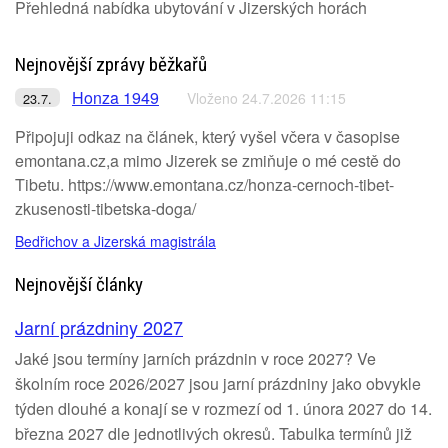
Přehledná nabídka ubytování v Jizerských horách
Nejnovější zprávy běžkařů
Honza 1949
Vloženo 24.7.2026 11:15
23.7.
Připojuji odkaz na článek, který vyšel včera v časopise
emontana.cz,a mimo Jizerek se zmiňuje o mé cestě do
Tibetu. https://www.emontana.cz/honza-cernoch-tibet-
zkusenosti-tibetska-doga/
Bedřichov a Jizerská magistrála
Nejnovější články
Jarní prázdniny 2027
Jaké jsou termíny jarních prázdnin v roce 2027? Ve
školním roce 2026/2027 jsou jarní prázdniny jako obvykle
týden dlouhé a konají se v rozmezí od 1. února 2027 do 14.
března 2027 dle jednotlivých okresů. Tabulka termínů již