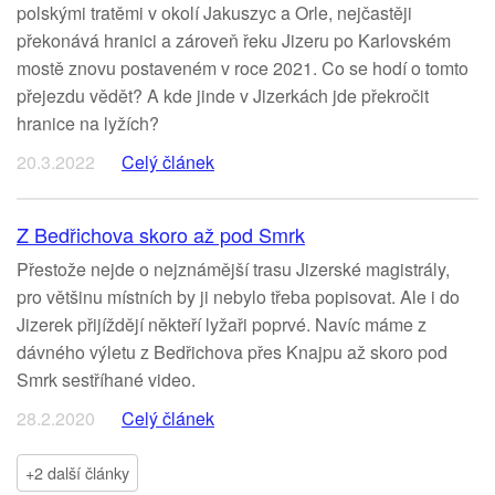
polskými tratěmi v okolí Jakuszyc a Orle, nejčastěji
překonává hranici a zároveň řeku Jizeru po Karlovském
mostě znovu postaveném v roce 2021. Co se hodí o tomto
přejezdu vědět? A kde jinde v Jizerkách jde překročit
hranice na lyžích?
20.3.2022
Celý článek
Z Bedřichova skoro až pod Smrk
Přestože nejde o nejznámější trasu Jizerské magistrály,
pro většinu místních by ji nebylo třeba popisovat. Ale i do
Jizerek přijíždějí někteří lyžaři poprvé. Navíc máme z
dávného výletu z Bedřichova přes Knajpu až skoro pod
Smrk sestříhané video.
28.2.2020
Celý článek
+2 další články