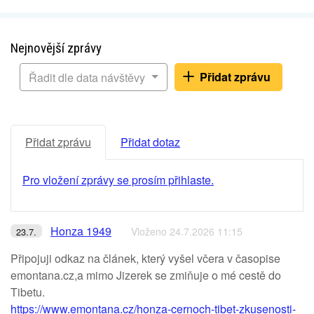
Nejnovější zprávy
Přidat zprávu
Řadit dle data návštěvy
Přidat zprávu
Přidat dotaz
Pro vložení zprávy se prosím přihlaste.
Honza 1949
Vloženo 24.7.2026 11:15
23.7.
Připojuji odkaz na článek, který vyšel včera v časopise
emontana.cz,a mimo Jizerek se zmiňuje o mé cestě do
Tibetu.
https://www.emontana.cz/honza-cernoch-tibet-zkusenosti-