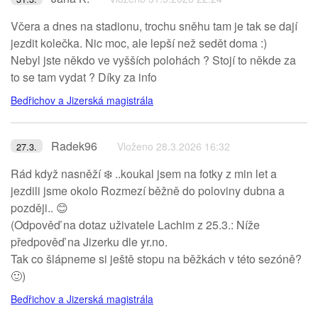
Včera a dnes na stadionu, trochu sněhu tam je tak se dají
jezdit kolečka. Nic moc, ale lepší než sedět doma :)
Nebyl jste někdo ve vyšších polohách ? Stojí to někde za
to se tam vydat ? Díky za info
Bedřichov a Jizerská magistrála
Radek96
Vloženo 28.3.2026 16:32
27.3.
Rád když nasněží ❄️ ..koukal jsem na fotky z min let a
jezdili jsme okolo Rozmezí běžně do poloviny dubna a
později.. 😊
(Odpověď na dotaz uživatele Lachim z 25.3.: Níže
předpověď na Jizerku dle yr.no.
Tak co šlápneme si ještě stopu na běžkách v této sezóně?
🙂)
Bedřichov a Jizerská magistrála