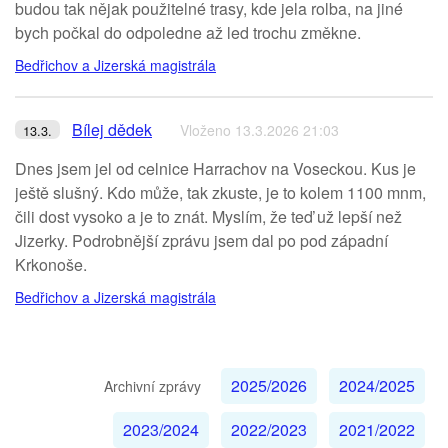
budou tak nějak použitelné trasy, kde jela rolba, na jiné
bych počkal do odpoledne až led trochu změkne.
Bedřichov a Jizerská magistrála
Bílej dědek
Vloženo 13.3.2026 21:03
13.3.
Dnes jsem jel od celnice Harrachov na Voseckou. Kus je
ještě slušný. Kdo může, tak zkuste, je to kolem 1100 mnm,
čili dost vysoko a je to znát. Myslím, že teď už lepší než
Jizerky. Podrobnější zprávu jsem dal po pod západní
Krkonoše.
Bedřichov a Jizerská magistrála
2025/2026
2024/2025
Archivní zprávy
2023/2024
2022/2023
2021/2022