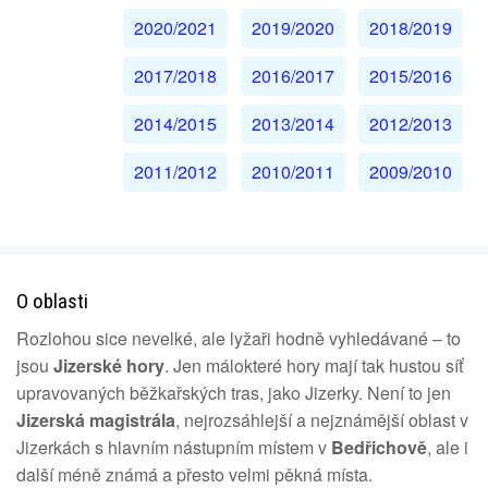
2020/2021
2019/2020
2018/2019
2017/2018
2016/2017
2015/2016
2014/2015
2013/2014
2012/2013
2011/2012
2010/2011
2009/2010
O oblasti
Rozlohou sice nevelké, ale lyžaři hodně vyhledávané – to
jsou
Jizerské hory
. Jen málokteré hory mají tak hustou síť
upravovaných běžkařských tras, jako Jizerky. Není to jen
Jizerská magistrála
, nejrozsáhlejší a nejznámější oblast v
Jizerkách s hlavním nástupním místem v
Bedřichově
, ale i
další méně známá a přesto velmi pěkná místa.