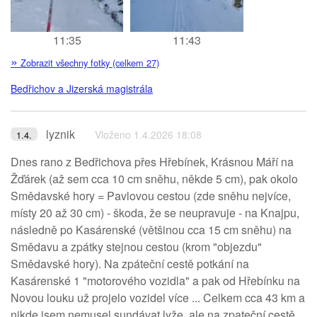
11:35
11:43
»
Zobrazit všechny fotky (celkem 27)
Bedřichov a Jizerská magistrála
lyznik
Vloženo 1.4.2026 18:08
1.4.
Dnes rano z Bedřichova přes Hřebínek, Krásnou Máří na
Žďárek (až sem cca 10 cm sněhu, někde 5 cm), pak okolo
Smědavské hory = Pavlovou cestou (zde sněhu nejvíce,
místy 20 až 30 cm) - škoda, že se neupravuje - na Knajpu,
následně po Kasárenské (většinou cca 15 cm sněhu) na
Smědavu a zpátky stejnou cestou (krom "objezdu"
Smědavské hory). Na zpáteční cestě potkání na
Kasárenské 1 "motorového vozidla" a pak od Hřebínku na
Novou louku už projelo vozidel více ... Celkem cca 43 km a
nikde jsem nemusel sundávat lyže, ale na zpateční cestě