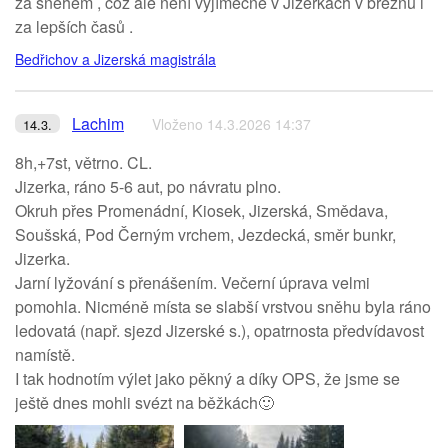
za sněhem , což ale není vyjímečné v Jizerkách v březnu i
za lepších časů .
Bedřichov a Jizerská magistrála
Lachim
Vloženo 14.3.2026 14:37
14.3.
8h,+7st, větrno. CL.
Jizerka, ráno 5-6 aut, po návratu plno.
Okruh přes Promenádní, Kiosek, Jizerská, Smědava,
Soušská, Pod Černým vrchem, Jezdecká, směr bunkr,
Jizerka.
Jarní lyžování s přenášením. Večerní úprava velmi
pomohla. Nicméně místa se slabší vrstvou sněhu byla ráno
ledovatá (např. sjezd Jizerské s.), opatrnosta předvídavost
namístě.
I tak hodnotím výlet jako pěkný a díky OPS, že jsme se
ještě dnes mohli svézt na běžkách🙂