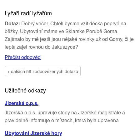
Lyžaři radí lyžařům
Dotaz:
Dobrý večer. Chtěli bysme vzít děcka poprvé na
běžky. Ubytování máme ve Sklarske Porubě Gorna.
Zajímalo by mě jestli jsou nějaké rovinky už od Gorny, či je
lepší zajet rovnou do Jakuszyce?
Přečíst odpověď
+ dalších 59 zodpovězených dotazů
Užitečné odkazy
Jizerská o.p.s.
Jizerská o.p.s. upravuje stopy na Jizerské magistrále a
pravidelně informuje o místech, která byla upravena
Ubytování Jizerské hory