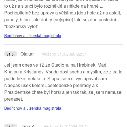
to už na slunci bylo rozměklé a někde na hraně ...
Pochopitelně bez úpravy a většinou jdou hole až na asfalt,
panely, hlínu - ale dobrý (nejspíše) tuto sezónu poslední
"běžkařský výlet".
Bedřichov a Jizerská magistrála
Otakar
Vloženo 31.3.2026 22:34
31.3.
Jel jsem dnes ve 12 ze Stadionu na Hrebinek, Mari,
Knajpu a Kristianov. Vsude dost snehu a myslim, ze zitra to
pujde take -netalo to. Stopu jsem si vyslapaval sam.
Naopak usek kolem Josefodolske prehrady a k
Prezidentske chate byl horsi a jen tak tak, ze jsem nemusel
prenaset.
Bedřichov a Jizerská magistrála
Jana K.
Vloženo 31.3.2026 22:24
31.3.