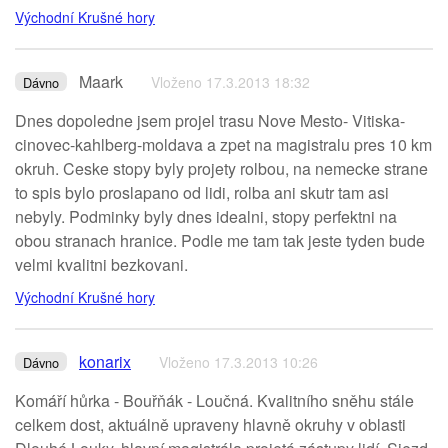
Východní Krušné hory
Maark
Vloženo 17.3.2013 18:32
Dávno
Dnes dopoledne jsem projel trasu Nove Mesto- Vitiska-
cinovec-kahlberg-moldava a zpet na magistralu pres 10 km
okruh. Ceske stopy byly projety rolbou, na nemecke strane
to spis bylo proslapano od lidi, rolba ani skutr tam asi
nebyly. Podminky byly dnes idealni, stopy perfektni na
obou stranach hranice. Podle me tam tak jeste tyden bude
velmi kvalitni bezkovani.
Východní Krušné hory
konarix
Vloženo 17.3.2013 10:26
Dávno
Komáří hůrka - Bouřňák - Loučná. Kvalitního sněhu stále
celkem dost, aktuálně upraveny hlavně okruhy v oblasti