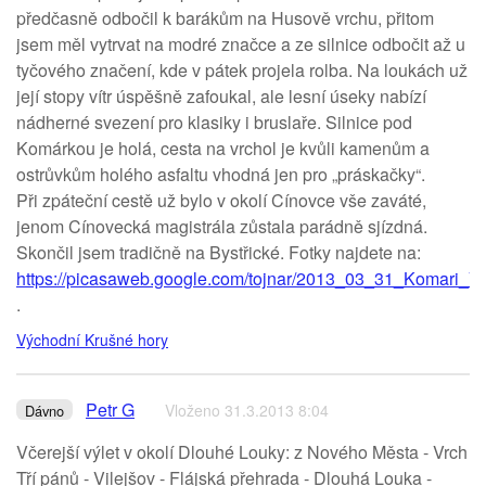
předčasně odbočil k barákům na Husově vrchu, přitom
jsem měl vytrvat na modré značce a ze silnice odbočit až u
tyčového značení, kde v pátek projela rolba. Na loukách už
její stopy vítr úspěšně zafoukal, ale lesní úseky nabízí
nádherné svezení pro klasiky i bruslaře. Silnice pod
Komárkou je holá, cesta na vrchol je kvůli kamenům a
ostrůvkům holého asfaltu vhodná jen pro „práskačky“.
Při zpáteční cestě už bylo v okolí Cínovce vše zaváté,
jenom Cínovecká magistrála zůstala parádně sjízdná.
Skončil jsem tradičně na Bystřické. Fotky najdete na:
https://picasaweb.google.com/tojnar/2013_03_31_Komari_V
.
Východní Krušné hory
Petr G
Vloženo 31.3.2013 8:04
Dávno
Včerejší výlet v okolí Dlouhé Louky: z Nového Města - Vrch
Tří pánů - Vilejšov - Flájská přehrada - Dlouhá Louka -