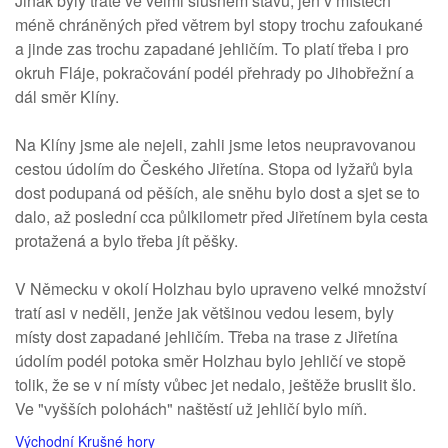
Jinak byly tratě ve velmi slušném stavu, jen v místech
méně chráněných před větrem byl stopy trochu zafoukané
a jinde zas trochu zapadané jehličím. To platí třeba i pro
okruh Fláje, pokračování podél přehrady po Jihobřežní a
dál směr Klíny.
Na Klíny jsme ale nejeli, zahli jsme letos neupravovanou
cestou údolím do Českého Jiřetína. Stopa od lyžařů byla
dost podupaná od pěších, ale sněhu bylo dost a sjet se to
dalo, až poslední cca půlkilometr před Jiřetínem byla cesta
protažená a bylo třeba jít pěšky.
V Německu v okolí Holzhau bylo upraveno velké množství
tratí asi v neděli, jenže jak většinou vedou lesem, byly
místy dost zapadané jehličím. Třeba na trase z Jiřetína
údolím podél potoka směr Holzhau bylo jehličí ve stopě
tolik, že se v ní místy vůbec jet nedalo, ještěže bruslit šlo.
Ve "vyšších polohách" naštěstí už jehličí bylo míň.
Východní Krušné hory