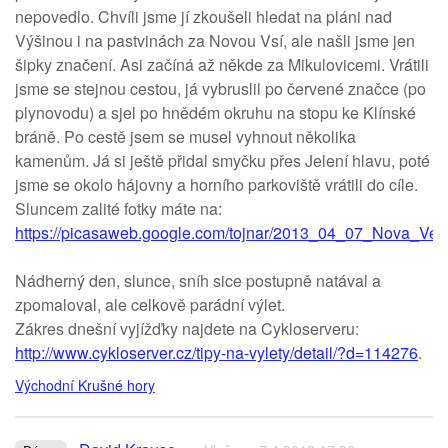
nepovedlo. Chvíli jsme jí zkoušeli hledat na pláni nad
Výšinou i na pastvinách za Novou Vsí, ale našli jsme jen
šipky značení. Asi začíná až někde za Mikulovicemi. Vrátili
jsme se stejnou cestou, já vybruslil po červené značce (po
plynovodu) a sjel po hnědém okruhu na stopu ke Klínské
bráně. Po cestě jsem se musel vyhnout několika
kamenům. Já si ještě přidal smyčku přes Jelení hlavu, poté
jsme se okolo hájovny a horního parkoviště vrátili do cíle.
Sluncem zalité fotky máte na:
https://picasaweb.google.com/tojnar/2013_04_07_Nova_Ves
Nádherný den, slunce, sníh sice postupně natával a
zpomaloval, ale celkově parádní výlet.
Zákres dnešní vyjížďky najdete na Cykloserveru:
http://www.cykloserver.cz/tipy-na-vylety/detail/?d=114276
.
Východní Krušné hory