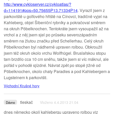
http://www.cykloserver.cz/cykloatlas/?
d=114191#pos=50.75655P13.71334P14
. Vyrazil jsem z
parkoviště u golfového hřiště na Cínovci, tradičně vyjel na
Kahleberg, objel Šibeniční rybníky a pokračoval směrem
na okruh Pöbelknochen. Tentokráte jsem vysoupažil až na
vrchol a z něj jsem sjel po průseku severozápadním
směrem na žlutou značku před Schellerhau. Celý okruh
Pöbelknochen byl nádherně upraven rolbou. Obkroužil
jsem též okruh okolo vrchu Wolfhügel. Bruslařskou stopu
tam brzdilo cca 10 cm sněhu, takže jsem si víc máknul, ale
pořád v pohodě sjízdné. Návrat zpět po stopě jižně od
Pöbelknochen, okolo chaty Paradies a pod Kahlebergem a
Lugsteinem k parkovišti.
Východní Krušné hory
tleskač
Vloženo 4.4.2013 21:04
Dávno
dnes německo okolí kahlebergu upraveno rolbou viz