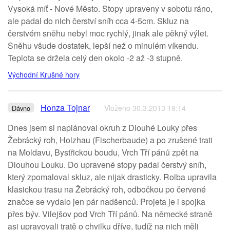
Vysoká míť - Nové Město. Stopy upraveny v sobotu ráno,
ale padal do nich čerství sníh cca 4-5cm. Skluz na
čerstvém sněhu nebyl moc rychlý, jinak ale pěkný výlet.
Sněhu všude dostatek, lepší než o minulém víkendu.
Teplota se držela celý den okolo -2 až -3 stupně.
Východní Krušné hory
Honza Tojnar
Vloženo 30.3.2013 19:14
Dávno
Dnes jsem si naplánoval okruh z Dlouhé Louky přes
Žebrácký roh, Holzhau (Fischerbaude) a po zrušené trati
na Moldavu, Bystřickou boudu, Vrch Tří pánů zpět na
Dlouhou Louku. Do upravené stopy padal čerstvý sníh,
který zpomaloval skluz, ale nijak drasticky. Rolba upravila
klasickou trasu na Žebrácký roh, odbočkou po červené
značce se vydalo jen pár nadšenců. Projeta je i spojka
přes býv. Vilejšov pod Vrch Tří pánů. Na německé straně
asi upravovali tratě o chvilku dříve, tudíž na nich měli