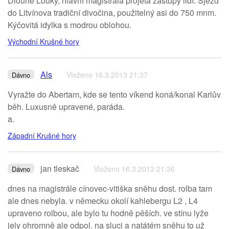
Dlouhé Louky, hlavní magistrála projetá zástupy lidí. Sjezd
do Litvínova tradiční divočina, použitelný asi do 750 mnm.
Kýčovitá idylka s modrou oblohou.
Východní Krušné hory
Als
Vloženo 16.3.2013 21:37
Dávno
Vyražte do Abertam, kde se tento víkend koná/konal Karlův
běh. Luxusně upravené, paráda.
a.
Západní Krušné hory
jan tleskač
Vloženo 16.3.2013 21:36
Dávno
dnes na magistrále cínovec-vitiška sněhu dost. rolba tam
ale dnes nebyla. v německu okolí kahlebergu L2 , L4
upraveno rolbou, ale bylo tu hodně pěších. ve stínu lyže
jely ohromně ale odpol. na sluci a natátém sněhu to už