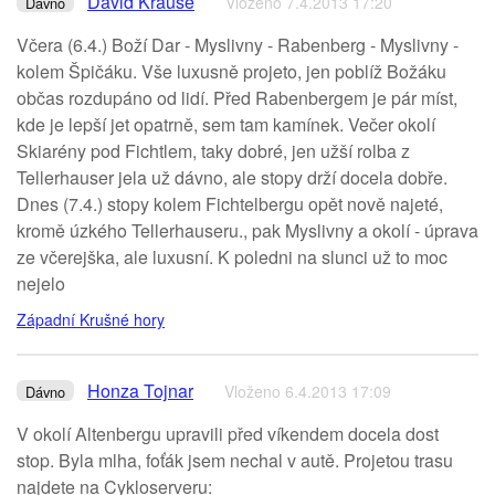
David Krause
Vloženo 7.4.2013 17:20
Dávno
Včera (6.4.) Boží Dar - Myslivny - Rabenberg - Myslivny -
kolem Špičáku. Vše luxusně projeto, jen poblíž Božáku
občas rozdupáno od lidí. Před Rabenbergem je pár míst,
kde je lepší jet opatrně, sem tam kamínek. Večer okolí
Skiarény pod Fichtlem, taky dobré, jen užší rolba z
Tellerhauser jela už dávno, ale stopy drží docela dobře.
Dnes (7.4.) stopy kolem Fichtelbergu opět nově najeté,
kromě úzkého Tellerhauseru., pak Myslivny a okolí - úprava
ze včerejška, ale luxusní. K poledni na slunci už to moc
nejelo
Západní Krušné hory
Honza Tojnar
Vloženo 6.4.2013 17:09
Dávno
V okolí Altenbergu upravili před víkendem docela dost
stop. Byla mlha, foťák jsem nechal v autě. Projetou trasu
najdete na Cykloserveru: