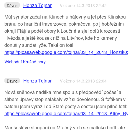
Honza Tojnar
Vloženo 14.3.2013 22:42
Dávno
Můj synátor začal na Klínech u hájovny a jel přes Klínskou
bránu po hraniční traverzovce, pokračoval po jihobřežním
okraji Flájí a podél obory k Loučné a sjel dolů k rozcestí
Hvězda a ještě kousek níž na Litvínov, kde ho kameny
donutily sundat lyže. Také on fotil:
https://picasaweb.google.com/tojnar/03_14_2013_Honzik02
.
Východní Krušné hory
Honza Tojnar
Vloženo 14.3.2013 22:04
Dávno
Nová sněhová nadílka mne spolu s předpovědí počasí a
slibem úpravy stop nalákaly vzít si dovolenou. S foťákem v
batohu jsem vyrazil od Staré pošty a cestou jsem pilně fotil:
https://picasaweb.google.com/tojnar/03_14_2013_Kliny_Byst
.
Manšestr ve stoupání na Mračný vrch se malinko bořil, ale