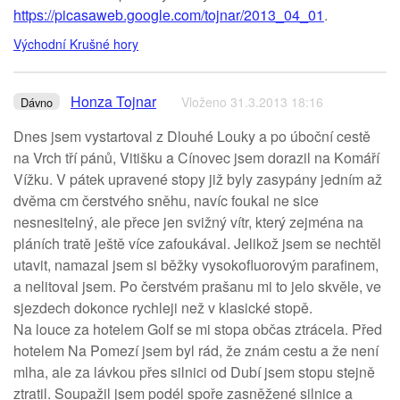
https://picasaweb.google.com/tojnar/2013_04_01
.
Východní Krušné hory
Honza Tojnar
Vloženo 31.3.2013 18:16
Dávno
Dnes jsem vystartoval z Dlouhé Louky a po úboční cestě
na Vrch tří pánů, Vitišku a Cínovec jsem dorazil na Komáří
Vížku. V pátek upravené stopy již byly zasypány jedním až
dvěma cm čerstvého sněhu, navíc foukal ne sice
nesnesitelný, ale přece jen svižný vítr, který zejména na
pláních tratě ještě více zafoukával. Jelikož jsem se nechtěl
utavit, namazal jsem si běžky vysokofluorovým parafinem,
a nelitoval jsem. Po čerstvém prašanu mi to jelo skvěle, ve
sjezdech dokonce rychleji než v klasické stopě.
Na louce za hotelem Golf se mi stopa občas ztrácela. Před
hotelem Na Pomezí jsem byl rád, že znám cestu a že není
mlha, ale za lávkou přes silnici od Dubí jsem stopu stejně
ztratil. Soupažil jsem podél spoře zasněžené silnice a