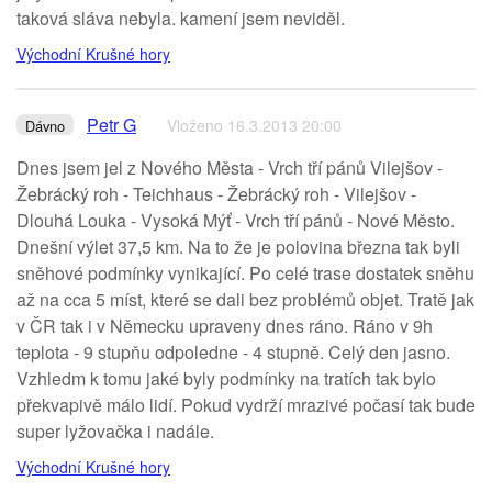
taková sláva nebyla. kamení jsem neviděl.
Východní Krušné hory
Petr G
Vloženo 16.3.2013 20:00
Dávno
Dnes jsem jel z Nového Města - Vrch tří pánů Vilejšov -
Žebrácký roh - Teichhaus - Žebrácký roh - Vilejšov -
Dlouhá Louka - Vysoká Mýť - Vrch tří pánů - Nové Město.
Dnešní výlet 37,5 km. Na to že je polovina března tak byli
sněhové podmínky vynikající. Po celé trase dostatek sněhu
až na cca 5 míst, které se dali bez problémů objet. Tratě jak
v ČR tak i v Německu upraveny dnes ráno. Ráno v 9h
teplota - 9 stupňu odpoledne - 4 stupně. Celý den jasno.
Vzhledm k tomu jaké byly podmínky na tratích tak bylo
překvapivě málo lidí. Pokud vydrží mrazivé počasí tak bude
super lyžovačka i nadále.
Východní Krušné hory