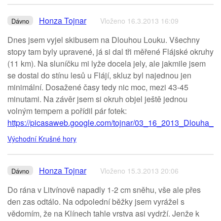
Honza Tojnar
Vloženo 16.3.2013 16:09
Dávno
Dnes jsem vyjel skibusem na Dlouhou Louku. Všechny
stopy tam byly upravené, já si dal tři měřené Flájské okruhy
(11 km). Na sluníčku mi lyže docela jely, ale jakmile jsem
se dostal do stínu lesů u Flájí, skluz byl najednou jen
minimální. Dosažené časy tedy nic moc, mezi 43-45
minutami. Na závěr jsem si okruh objel ještě jednou
volným tempem a pořídil pár fotek:
https://picasaweb.google.com/tojnar/03_16_2013_Dlouha_L
Východní Krušné hory
Honza Tojnar
Vloženo 15.3.2013 20:06
Dávno
Do rána v Litvínově napadly 1-2 cm sněhu, vše ale přes
den zas odtálo. Na odpolední běžky jsem vyrážel s
vědomím, že na Klínech tahle vrstva asi vydrží. Jenže k