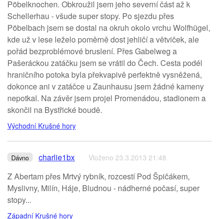
Pöbelknochen. Obkroužil jsem jeho severní část až k
Schellerhau - všude super stopy. Po sjezdu přes
Pöbelbach jsem se dostal na okruh okolo vrchu Wolfhügel,
kde už v lese leželo poměrně dost jehličí a větviček, ale
pořád bezproblémové bruslení. Přes Gabelweg a
Pašeráckou zatáčku jsem se vrátil do Čech. Cesta podél
hraničního potoka byla překvapivě perfektně vysněžená,
dokonce ani v zatáčce u Zaunhausu jsem žádné kameny
nepotkal. Na závěr jsem projel Promenádou, stadionem a
skončil na Bystřické boudě.
Východní Krušné hory
charlie1bx
Vloženo 23.3.2013 21:48
Dávno
Z Abertam přes Mrtvý rybník, rozcestí Pod Špičákem,
Myslivny, Milín, Háje, Bludnou - nádherné počasí, super
stopy...
Západní Krušné hory