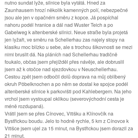
nutno sundat lyže, silnice byla vytátá. Hned za
Zaunhausem hrozí několik kamenných polí, nebezpečné
jsou ale jen v opačném směru z kopce. Já pospíchal
nahoru podél hranice a dál nad Wuster Teich a po
Gabelweg k altenberské silnici. Neue straße byla projetá
jen lyžaři, ve směru na Schellerhau zas najely stopy na
klasiku moc blízko u sebe, ale s trochou šikovnosti se mezi
nimi bruslit dá. Na pláních nad Schellerhau tradičně
foukalo, občas jsem přejížděl přes návěje, ale dobruslil
jsem až k otočce nad sjezdovkou v Neuschellerhau.
Cestou zpět jsem odbočil dolů doprava na můj oblíbený
okruh Pöbelknochen a po něm se dostal ke spojce podél
altenberské silnice k parkovišti pod Kahlebergem. Na jeho
vrchol jsem vystoupal oklikou (severovýchodní cesta je
méně rozdupaná).
Vrátil jsem se přes Cínovec, Vitišku a Klínovčík na
Bystřickou boudu. Jelo to hodně rychle, 5 km z Cínovce k
Vitišce jsem ujel za 15 minut, na Bystřickou jsem dorazil za
21 minut.