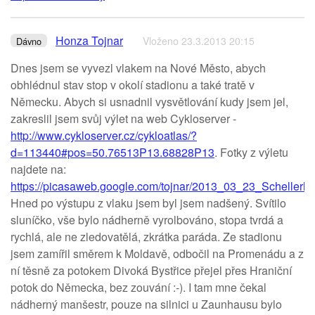
Honza Tojnar
Vloženo 23.3.2013 20:15
Dávno
Dnes jsem se vyvezl vlakem na Nové Město, abych
obhlédnul stav stop v okolí stadionu a také tratě v
Německu. Abych si usnadnil vysvětlování kudy jsem jel,
zakreslil jsem svůj výlet na web Cykloserver -
http://www.cykloserver.cz/cykloatlas/?
d=113440#pos=50.76513P13.68828P13
. Fotky z výletu
najdete na:
https://picasaweb.google.com/tojnar/2013_03_23_Schellerh
Hned po výstupu z vlaku jsem byl jsem nadšený. Svítilo
sluníčko, vše bylo nádherně vyrolbováno, stopa tvrdá a
rychlá, ale ne zledovatělá, zkrátka paráda. Ze stadionu
jsem zamířil směrem k Moldavě, odbočil na Promenádu a z
ní těsně za potokem Divoká Bystřice přejel přes Hraniční
potok do Německa, bez zouvání :-). I tam mne čekal
nádherný manšestr, pouze na silnici u Zaunhausu bylo