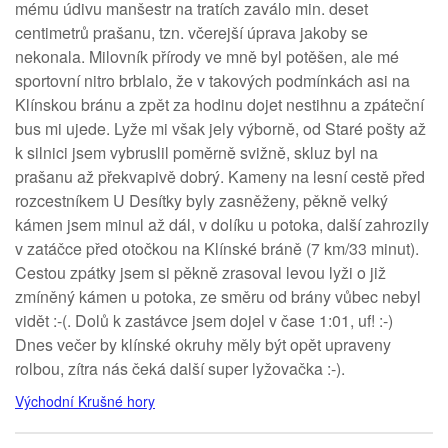
mému údivu manšestr na tratích zaválo min. deset
centimetrů prašanu, tzn. včerejší úprava jakoby se
nekonala. Milovník přírody ve mně byl potěšen, ale mé
sportovní nitro brblalo, že v takových podmínkách asi na
Klínskou bránu a zpět za hodinu dojet nestihnu a zpáteční
bus mi ujede. Lyže mi však jely výborně, od Staré pošty až
k silnici jsem vybruslil poměrně svižně, skluz byl na
prašanu až překvapivě dobrý. Kameny na lesní cestě před
rozcestníkem U Desítky byly zasněženy, pěkně velký
kámen jsem minul až dál, v dolíku u potoka, další zahrozily
v zatáčce před otočkou na Klínské bráně (7 km/33 minut).
Cestou zpátky jsem si pěkně zrasoval levou lyži o již
zmíněný kámen u potoka, ze směru od brány vůbec nebyl
vidět :-(. Dolů k zastávce jsem dojel v čase 1:01, uf! :-)
Dnes večer by klínské okruhy měly být opět upraveny
rolbou, zítra nás čeká další super lyžovačka :-).
Východní Krušné hory