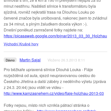
smiřoval s tím, že 8 km a 150 m převýšení nejspíš za 53
minut nestihnu. Naštěstí silnice k transformátoru byla
sjízdná, rovněž nejkratší trasa na Dlouhou Louku po
červené značce byla urolbovaná, nakonec jsem to zvládnul
za 34 minut, s plným žaludkem docela výkon :-).
Dnešní poněkud zamračené fotky najdete na:
https://picasaweb.google.com/tojnar/2013_03_30_Holzhau
.
Východní Krušné hory
Martin Sajal
Vloženo 26.3.2013 8:11
Dávno
Pro běžkaře upravená silnice Dlouhá Louka - Fláje
rozježděná od auta, sjezd neupravovanou cestou do
Českého Jiřetína a další záběry z nedělního výletu (zpráva
z 24.3. 20:44) jsou vidět ve videu -
http://www.kamzasnehem.cz/video/flaje-holzhau-2013-03
Fotky nejsou, místo nich vznikla pátrací stránka o