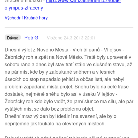
ztraceném foťáku -
http://www.kamzasnehem.cz/fotak-
olympus-ztraceny
Východní Krušné hory
Petr G
Vloženo 24.3.2013 22:01
Dávno
Dnešní výlet z Nového Města - Vrch tří pánů - Vilejšov -
Žebrácký roh a zpět na Nové Město. Tratě byly upravené v
sobotu ráno a dnes byl stav tratí stále ve slušném stavu, až
na pár míst kde byly zafoukané sněhem a v lesních
úsecích do stop napadalo jehličí a občas listí, ale nebyl
problém zapadaná místa projet. Sněhu bylo na celé trase
dostatek, nejméně sněhu bylo asi v úseku Vilejšov -
Žebrácky roh kde bylo vidět, že jarní slunce má sílu, ale pár
vytátých míst se dalo bez problému objet.
Dnešní mrazivý den byl ideální na svezení, ale bylo
nepříjemné jak foukalo na otevřených místech.