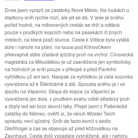
Dnes jsem vyrazil ze zastávky Nové Město. Na loukách u
stadionu sníh rychle mizí, ale jet se dá. V lese je sněhu
pořád hodně, na rolbovaných cestác se drží a odtává
pouze v prudkých kopcích nebo na pasekách či jiných
místech, na která praží slunce. Cesta k Vitišce byla vytátá
dole i nahoře na pláni, na louce pod Klínovčíkem
překvapivě stále zůstává sjízdný pruh na vrchol. Cínovecká
magistrála za Mikuláškou je už zasněžena jen symbolicky,
na holinách je sníh pouze v příkopě a před Pankiho
vyhlídkou už ani tam. Naopak za vyhlídkou je celá vozovka
vysněžena až k Štěničárně a dál. Spousta sněhu je i ve
sjezdu na Vápenici. Stopa do kopce za Vápenicí je
vysněžená jen dole, v prudkém svahu odtál středový pruh
a zbylý led asi brzo skončí taky. Přejel jsem z Pašerácké
zatáčky do Němec, ověřil si, že okruh Wüster Teich
opravdu není sjízdný. Sníh de facto končí v sedle
Gießhügel a zas se objevuje až před křižovatkou na
Zaunhaus. Cesta dolů vypadala vysněženě, ale i nahoru