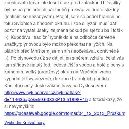
zpestřovala tráva, ale lesní úsek před zatáčkou U Desítky
byl až na posledních pár metrů překvapivě dobře sjízdný
(jehličím se nezabývám). Projel jsem se podél hraničního
toku Svídnice a hnědém okruhu. I zde si lyžaři musí dát
pozor na vytáté úseky, zejména pokud při sjezdu balí foťák
:-). Kupodivu i tradiční rybník dole na odbočce červené
značky/plynovodu bylo možno překonat na lyžích. Na
pláních před Mníškem jsem sníh neočekával, oprávněně
:-). Po plynovodu už se dá jet jen směrem vzhůru, čeká vás
tam střídavě natátý led, ledová tříšť s vodou a holé plochy s
kamením. Velký (oranžový) okruh na Mračném vrchu
vypadal též vysněženě, dokonce i v dolních partiích
Kostelní cesty. Ještě zákres trasy na Cykloserveru:
http://www.cykloserver.cz/cykloatlas/?
d=114635#pos=50.63833P13.51898P15
a fotodůkazy, že
si nevymýšlím:
https://picasaweb.google.com/tojnar/04_12_2013_Pruzkum_
Východní Krušné hory