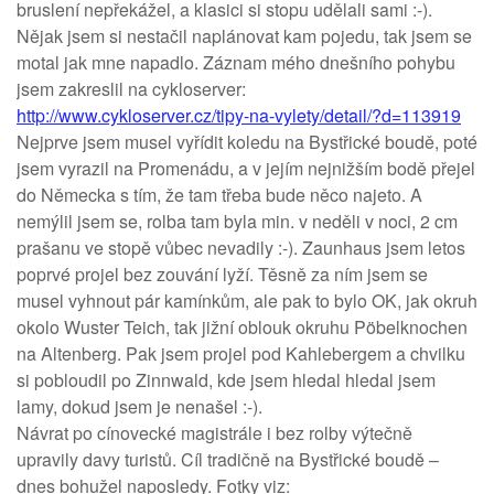
bruslení nepřekážel, a klasici si stopu udělali sami :-).
Nějak jsem si nestačil naplánovat kam pojedu, tak jsem se
motal jak mne napadlo. Záznam mého dnešního pohybu
jsem zakreslil na cykloserver:
http://www.cykloserver.cz/tipy-na-vylety/detail/?d=113919
Nejprve jsem musel vyřídit koledu na Bystřické boudě, poté
jsem vyrazil na Promenádu, a v jejím nejnižším bodě přejel
do Německa s tím, že tam třeba bude něco najeto. A
nemýlil jsem se, rolba tam byla min. v neděli v noci, 2 cm
prašanu ve stopě vůbec nevadily :-). Zaunhaus jsem letos
poprvé projel bez zouvání lyží. Těsně za ním jsem se
musel vyhnout pár kamínkům, ale pak to bylo OK, jak okruh
okolo Wuster Teich, tak jižní oblouk okruhu Pöbelknochen
na Altenberg. Pak jsem projel pod Kahlebergem a chvilku
si pobloudil po Zinnwald, kde jsem hledal hledal jsem
lamy, dokud jsem je nenašel :-).
Návrat po cínovecké magistrále i bez rolby výtečně
upravily davy turistů. Cíl tradičně na Bystřické boudě –
dnes bohužel naposledy. Fotky viz: