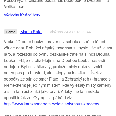
Pokud vydrží chladné počasí tak bude pěkné svezení i na
Velikonoce.
Východní Krušné hory
Martin Sajal
Vloženo 24.3.2013 20:44
Dávno
V okolí Dlouhé Louky upraveno v sobotu a sněhu téměř
všude dost. Bohužel nějaký motorista si myslel, že už je asi
jaro, a rozjezdil polovinu běžkařské tratě na silnici Dlouhá
Louka - Fláje (tu blíž Flájím, na Dlouhou Louku naštěstí
nedojel). Byl dost šikovný, protože místy dokázal zničit
nejen pás pro bruslení, ale i stopy na klasiku... Úsek z
odbočky ze silnice směr Fláje na Žebrácký roh (=hranice s
Německem) je jediným místem, kde vylézaly místy kameny
a sníh tam asi zmizí jako první. A taky mě tam někde
opustil foťák zn. Olympus - pátrání viz
http://www.kamzasnehem.cz/fotak-olympus-ztraceny