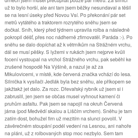
drnech jsem musel přecupitat pouze pár metrů. Za silnicí
už to bylo horší, ale ani tam jsem běžky nesundaval a těšil
se na lesní úseky před Novou Vsí. Po překonání pár set
metrů vytátého a traktorem rozrytého sněhu jsem se
dočkal. Sníh, který před týdnem upravila rolba a následně
pokropil déšť, přes noc nádherně zfirnovatěl. Paráda :-). Po
sněhu se dalo dopíchat až k větrníkům na Strážném vrchu,
dál se musí pěšky. S lyžemi v rukách jsem nejprve kvůli
focení vystoupal na vrchol Strážného vrchu, pak seběhl ke
zrušené hospodě Na Výšině, a nazul je až za
Mikulovicemi, v místě, kde červená značka vchází do lesa.
Silnička k vysílači Jedlák byla bez sněhu, ale příkopem se
jakžtakž jet dalo. Za rozc. Dřevařský rybník už jsem si i
zabruslil, jen jsem se občas musel vyhnout kamení či
pruhům asfaltu. Pak jsem se napojil na okruh Červená
jáma (pod Medvědí skalou a Liščím vrchem). Sněhu je tam
zatím dost, bohužel firn už mezitím na slunci povolil. V
závěrečném stoupání podél vedení na Lesnou, ani nahoře
na pláni, už z rolbovaných stop moc nezbylo. Sem tam