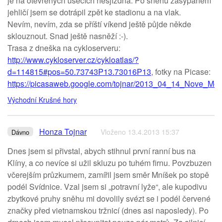
je na otevřených úsecích nesjízdná. Po sněhu zasypaném
jehličí jsem se dotrápil zpět ke stadionu a na vlak.
Nevím, nevím, zda se příští víkend ještě půjde někde
sklouznout. Snad ještě nasněží :-).
Trasa z dneška na cykloserveru:
http://www.cykloserver.cz/cykloatlas/?
d=114815#pos=50.73743P13.73016P13
, fotky na Picase:
https://picasaweb.google.com/tojnar/2013_04_14_Nove_Mes
Východní Krušné hory
Honza Tojnar
Vloženo 13.4.2013 15:37
Dávno
Dnes jsem si přivstal, abych stihnul první ranní bus na
Klíny, a co nevíce si užil skluzu po tuhém firnu. Povzbuzen
včerejším průzkumem, zamířil jsem směr Mníšek po stopě
podél Svídnice. Vzal jsem si „potravní lyže“, ale kupodivu
zbytkové pruhy sněhu mi dovolily svézt se i podél červené
značky před vietnamskou tržnicí (dnes asi naposledy). Po