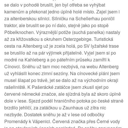
se dalo v pohodě bruslit, jen byl otřeba se vyhýbat
kamenům a překonat jedno úplně holé místo. Zajel jsem i
za altenberskou silnici. Silničku na Schellerhau poničil
traktor, ale bruslit se po ní dalo, stejně jako po stopě
Pöbelknochen. Výraznější potíže (suchá panelka) nastaly
až za křižovatkou s okruhem Osterzgebirge. Turistická
cesta na Altenberg už je zcela holá, po SV lyžařské trase
se bruslilo až na pár výjimek přijatelně. Vyjel jsem si po
modré na Kahleberg a po páteřním průseku zamířil k
Cínovci. Sněhu už tam moc nezbývá, na webu Altenberg
už vyhlásili konec zimní sezóny. Na cínovecké pláni jsem
musel šlapat po trávě, jet se dalo až na východním okraji
rašeliniště. K Pašerácké zatáčce jsem zkusil sjet po
červené německé značce, ale sjízdná byla až skoro úplně
dole v lese. Sjezd podél hraničního potoka po české straně
brzdilo jehličí, za zatáčkou u Zaunhaus už zítra nic
nezbyde. Dostatek sněhu je až v lese od odbočky
Promenády k Vápenici. Červená značka přes Černé vody