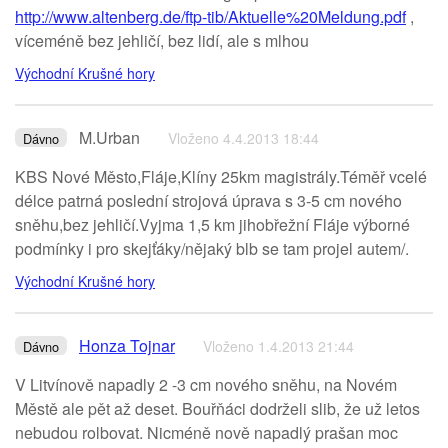
http://www.altenberg.de/ftp-tib/Aktuelle%20Meldung.pdf
,
víceméně bez jehličí, bez lidí, ale s mlhou
Východní Krušné hory
M.Urban
Vloženo 4.4.2013 18:44
Dávno
KBS Nové Město,Fláje,Klíny 25km magistrály.Téměř vcelé
délce patrná poslední strojová úprava s 3-5 cm nového
sněhu,bez jehličí.Vyjma 1,5 km jihobřežní Fláje výborné
podmínky i pro skejťáky/nějaký blb se tam projel autem/.
Východní Krušné hory
Honza Tojnar
Vloženo 1.4.2013 21:44
Dávno
V Litvínově napadly 2 -3 cm nového sněhu, na Novém
Městě ale pět až deset. Bouřňáci dodrželi slib, že už letos
nebudou rolbovat. Nicméně nově napadlý prašan moc