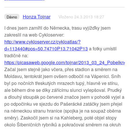
Honza Tojnar
Vloženo 24.3.2013 18:27
Dávno
I dnes jsem zamířil do Německa, trasu vyjížďky jsem
zakreslil na web Cykloserver:
http://www.cykloserver.cz/cykloatlas/?
d=113440#pos=50.74710P13.71042P13
a fotky umístil
tradičně na:
https://picasaweb.google.com/tojnar/2013_03_24_Pobelkno
Začal jsem stejně jako včera, přes stadion a směrem na
Moldavu, tentokrát jsem ovšem odbočil na Vápenici. Sníh
byl po nočních třeskutých mrazech tupý, hlavně ve stínu,
ale během dne se díky zářícímu slunci vylepšoval. Prudký
a dlouhý stoupák po červené značce jsem v pohodě vyjel a
po odpočinku ve sjezdu do Pašerácké zatáčky jsem přejel
na německou stranu hranice (spojka je na soupaž oběma
směry). Zaskočil jsem si na Kahleberg, poté objel stopy
okolo Šibeničních rybníků a pokračoval směrem na okruh