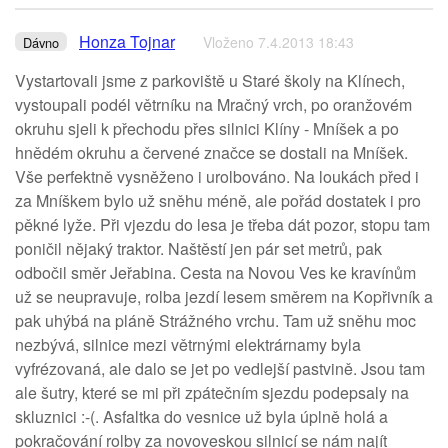
Honza Tojnar
Vloženo 7.4.2013 18:43
Dávno
Vystartovali jsme z parkoviště u Staré školy na Klínech,
vystoupali podél větrníku na Mračný vrch, po oranžovém
okruhu sjeli k přechodu přes silnici Klíny - Mníšek a po
hnědém okruhu a červené značce se dostali na Mníšek.
Vše perfektně vysněženo i urolbováno. Na loukách před i
za Mníškem bylo už sněhu méně, ale pořád dostatek i pro
pěkné lyže. Při vjezdu do lesa je třeba dát pozor, stopu tam
poničil nějaký traktor. Naštěstí jen pár set metrů, pak
odbočil směr Jeřabina. Cesta na Novou Ves ke kravínům
už se neupravuje, rolba jezdí lesem směrem na Kopřivník a
pak uhýbá na pláně Strážného vrchu. Tam už sněhu moc
nezbývá, silnice mezi větrnými elektrárnamy byla
vyfrézovaná, ale dalo se jet po vedlejší pastvině. Jsou tam
ale šutry, které se mi při zpátečním sjezdu podepsaly na
skluznici :-(. Asfaltka do vesnice už byla úplně holá a
pokračování rolby za novoveskou silnicí se nám najít