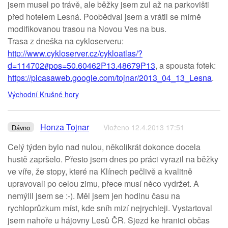
jsem musel po trávě, ale běžky jsem zul až na parkovišti
před hotelem Lesná. Poobědval jsem a vrátil se mírně
modifikovanou trasou na Novou Ves na bus.
Trasa z dneška na cykloserveru:
http://www.cykloserver.cz/cykloatlas/?
d=114702#pos=50.60462P13.48679P13
, a spousta fotek:
https://picasaweb.google.com/tojnar/2013_04_13_Lesna
.
Východní Krušné hory
Honza Tojnar
Vloženo 12.4.2013 17:51
Dávno
Celý týden bylo nad nulou, několikrát dokonce docela
hustě zapršelo. Přesto jsem dnes po práci vyrazil na běžky
ve víře, že stopy, které na Klínech pečlivě a kvalitně
upravovali po celou zimu, přece musí něco vydržet. A
nemýlil jsem se :-). Měl jsem jen hodinu času na
rychloprůzkum míst, kde sníh mizí nejrychleji. Vystartoval
jsem nahoře u hájovny Lesů ČR. Sjezd ke hranici občas