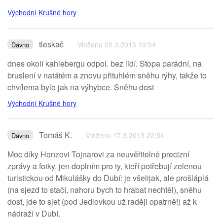
Východní Krušné hory
tleskač
Vloženo 20.3.2013 19:54
Dávno
dnes okolí kahlebergu odpol. bez lidí. Stopa parádní, na
bruslení v natátém a znovu přituhlém sněhu rýhy, takže to
chvílema bylo jak na výhybce. Sněhu dost
Východní Krušné hory
Tomáš K.
Vloženo 17.3.2013 22:54
Dávno
Moc díky Honzovi Tojnarovi za neuvěřitelně precizní
zprávy a fotky, jen doplním pro ty, kteří potřebují zelenou
turistickou od Mikulášky do Dubí: je všelijak, ale prošláplá
(na sjezd to stačí, nahoru bych to hrabat nechtěl), sněhu
dost, jde to sjet (pod Jedlovkou už raději opatrně!) až k
nádraží v Dubí.