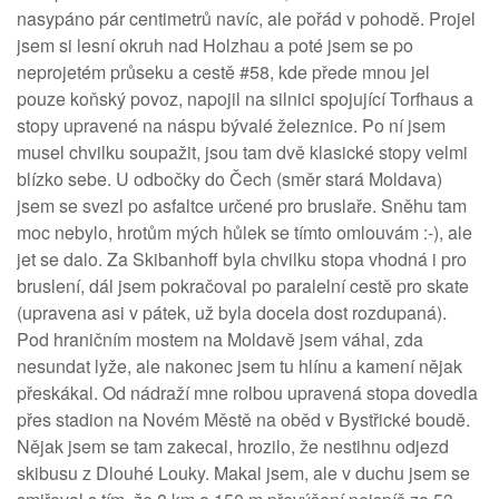
nasypáno pár centimetrů navíc, ale pořád v pohodě. Projel
jsem si lesní okruh nad Holzhau a poté jsem se po
neprojetém průseku a cestě #58, kde přede mnou jel
pouze koňský povoz, napojil na silnici spojující Torfhaus a
stopy upravené na náspu bývalé železnice. Po ní jsem
musel chvilku soupažit, jsou tam dvě klasické stopy velmi
blízko sebe. U odbočky do Čech (směr stará Moldava)
jsem se svezl po asfaltce určené pro bruslaře. Sněhu tam
moc nebylo, hrotům mých hůlek se tímto omlouvám :-), ale
jet se dalo. Za Skibanhoff byla chvilku stopa vhodná i pro
bruslení, dál jsem pokračoval po paralelní cestě pro skate
(upravena asi v pátek, už byla docela dost rozdupaná).
Pod hraničním mostem na Moldavě jsem váhal, zda
nesundat lyže, ale nakonec jsem tu hlínu a kamení nějak
přeskákal. Od nádraží mne rolbou upravená stopa dovedla
přes stadion na Novém Městě na oběd v Bystřické boudě.
Nějak jsem se tam zakecal, hrozilo, že nestihnu odjezd
skibusu z Dlouhé Louky. Makal jsem, ale v duchu jsem se