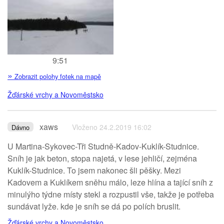
9:51
»
Zobrazit polohy fotek na mapě
Žďárské vrchy a Novoměstsko
xaws
Vloženo 24.2.2019 16:02
Dávno
U Martina-Sykovec-Tři Studně-Kadov-Kuklík-Studnice.
Sníh je jak beton, stopa najetá, v lese jehličí, zejména
Kuklík-Studnice. To jsem nakonec šli pěšky. Mezi
Kadovem a Kuklíkem sněhu málo, leze hlína a tající sníh z
minulýho týdne místy stekl a rozpustil vše, takže je potřeba
sundávat lyže. kde je sníh se dá po polích bruslit.
Žďárské vrchy a Novoměstsko