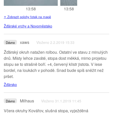
13:58
13:58
»
Zobrazit polohy fotek na mapě
Žďárské vrchy a Novoměstsko
xaws
Vloženo 2.2.2019 15:33
Dávno
Žďárský okruh natažen rolbou. Ostatní ve stavu z minulých
dnů. Místy lehce zaváté, stopa dost měkká, mimo projetou
stopu se to strašně boří. +4, červený klistr jistota. V lese
bordel, na loukách v pohodě. Snad bude spíš sněžit než
pršet.
Žďársko
Milhaus
Vloženo 31.1.2019 11:45
Dávno
Včera okruhy Kovářov, slušná stopa, vyježděná