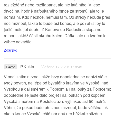
rozježděné nebo rozšlapané, ale nic fatálního. V lese
divočina, hodně nafoukaného bince ze stromů, ale to je
normální. Kdo nechce, nemusí tam. Od středy nebude přes
noc mrznout, takže to bude asi konec, ale po+út+st by to
ještě mělo jet dobře. Z Karlova do Radostína stopa ne
rolbou, taktéž části okruhu kolem Dářka, ale na tvrdém to
vůbec nevadilo.
Žďársko
P.Kukla
Vloženo 17.2.2019 18:45
Dávno
V noci zatím mrzne, takže brzy dopoledne se nabízí stále
tvrdý povrch, nejlépe od bývalého kravína ve Vysoké, nad
Vysokou a dál směrem k Popicím a i na louky za Popicemi;
dopoledne se ještě dalo projet i na loukách pod kopcem
Vysoká směrem na Kostelec až s vyjimkou asi 50 metrů.
Věřím, že pokud bude přes noc mrznout, bude většina luk
okolo kopce Vysoká ještě pár dnů pro běžkaře sjízdná.