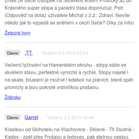
Dnes ze Seče Ústupek na Jezerkou kolem Prosíčky až do
Krásného super stopa a paradni trasa doporučuji. Petr.
(Odpověď na dotaz uživatele Michal z 2.2.: Zdravi. Nevíte
někdo jak to vypadá se sněhem v okolí Seče? Diky za info)
Železné hory
.TT.
Vloženo 5.2.2019 22:54
Dávno
Večerní lyžování na Hamerském okruhu - stopy stále ve
skvělém stavu, perfektně vymrzlé a rychlé. Stopy najeté i
na skate, bruslení je možné i kdekoli na pláních, které opět
promrzly a jsou pokryté vrstvičkou prašanu.
Žďársko
Garret
Vloženo 3.2.2019 16:08
Dávno
Klasikou od Skihotelu na Vlachovice - Sklené - Tři Studně -
Kadov - zpět přes Fryšavu a ledovec, pak stejnou cestou.