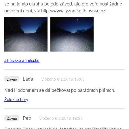
se na tomto okruhu pojede závod, ale pro veřejnost žádné
omezení není, viz http:///www.lyzarskejihlavsko.cz
Jihlavsko a Telčsko
Láďa
Vloženo 8.2.2019 16:03
Dávno
Nad Hodonínem se dá běžkovat po parádních pláních.
Železné hory
Petr
Vloženo 6.2.2019 19:38
Dávno