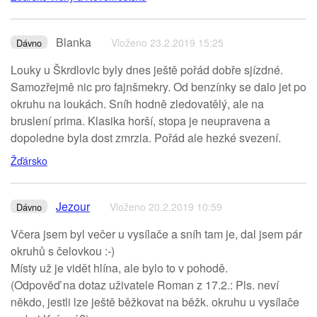
Blanka
Vloženo 23.2.2019 15:25
Dávno
Louky u Škrdlovic byly dnes ještě pořád dobře sjízdné.
Samozřejmě nic pro fajnšmekry. Od benzínky se dalo jet po
okruhu na loukách. Sníh hodně zledovatělý, ale na
bruslení prima. Klasika horší, stopa je neupravena a
dopoledne byla dost zmrzla. Pořád ale hezké svezení.
Žďársko
Jezour
Vloženo 20.2.2019 10:59
Dávno
Včera jsem byl večer u vysílače a sníh tam je, dal jsem pár
okruhů s čelovkou :-)
Místy už je vidět hlína, ale bylo to v pohodě.
(Odpověď na dotaz uživatele Roman z 17.2.: Pls. neví
někdo, jestli lze ještě běžkovat na běžk. okruhu u vysílače