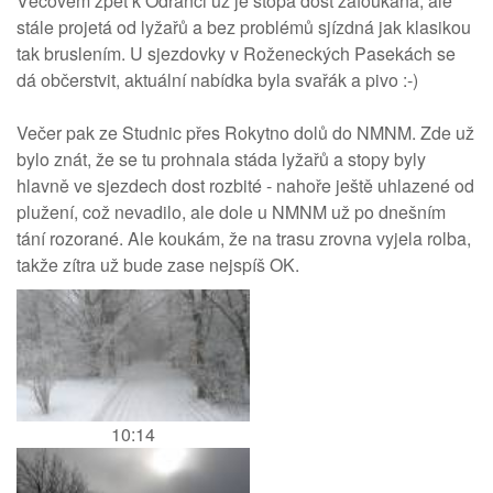
Věcovem zpět k Odranci už je stopa dost zafoukaná, ale
stále projetá od lyžařů a bez problémů sjízdná jak klasikou
tak bruslením. U sjezdovky v Roženeckých Pasekách se
dá občerstvit, aktuální nabídka byla svařák a pivo :-)
Večer pak ze Studnic přes Rokytno dolů do NMNM. Zde už
bylo znát, že se tu prohnala stáda lyžařů a stopy byly
hlavně ve sjezdech dost rozbité - nahoře ještě uhlazené od
plužení, což nevadilo, ale dole u NMNM už po dnešním
tání rozorané. Ale koukám, že na trasu zrovna vyjela rolba,
takže zítra už bude zase nejspíš OK.
10:14