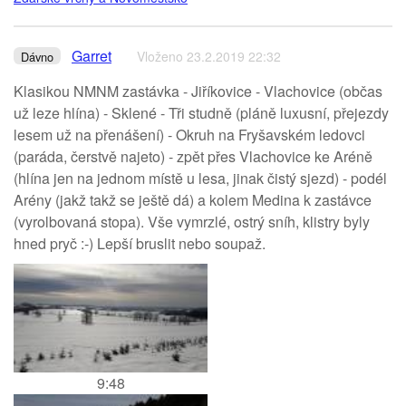
Garret
Vloženo 23.2.2019 22:32
Dávno
Klasikou NMNM zastávka - Jiříkovice - Vlachovice (občas
už leze hlína) - Sklené - Tři studně (pláně luxusní, přejezdy
lesem už na přenášení) - Okruh na Fryšavském ledovci
(paráda, čerstvě najeto) - zpět přes Vlachovice ke Aréně
(hlína jen na jednom místě u lesa, jinak čistý sjezd) - podél
Arény (jakž takž se ještě dá) a kolem Medina k zastávce
(vyrolbovaná stopa). Vše vymrzlé, ostrý sníh, klistry byly
hned pryč :-) Lepší bruslit nebo soupaž.
9:48