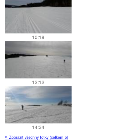
10:18
12:12
14:34
»
Zobrazit všechny fotky (celkem 5)