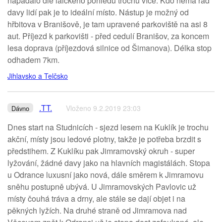
napadalo dle laického pohledu trochu více. Kdo nemá rád
davy lidí pak je to ideální místo. Nástup je možný od
hřbitova v Branišově, je tam upravené parkoviště na asi 8
aut. Příjezd k parkovišti - před cedulí Branišov, za koncem
lesa doprava (příjezdová silnice od Šimanova). Délka stop
odhadem 7km.
Jihlavsko a Telčsko
.TT.
Vloženo 9.2.2019 23:03
Dávno
Dnes start na Studnicích - sjezd lesem na Kuklík je trochu
akční, místy jsou ledové plotny, takže je potřeba brzdit s
předstihem. Z Kuklíku pak Jimramovský okruh - super
lyžování, žádné davy jako na hlavních magistálách. Stopa
u Odrance luxusní jako nová, dále směrem k Jimramovu
sněhu postupně ubývá. U Jimramovských Pavlovic už
místy čouhá tráva a drny, ale stále se dají objet i na
pěkných lyžích. Na druhé straně od Jimramova nad