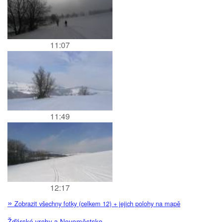
11:07
11:49
12:17
»
Zobrazit všechny fotky (celkem 12) + jejich polohy na mapě
Žďárské vrchy a Novoměstsko