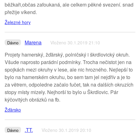
běžkaři,občas zafoukaná, ale celkem pěkné svezení. snad
přežije víkend.
Železné hory
Marena
Vloženo 30.1.2019 21:10
Dávno
Projety hamerský, žďárský, polničský i škrdlovický okruh.
Všude naprosto parádní podmínky. Trocha nečistot jen na
spojkách mezi okruhy v lese, ale nic hrozného. Nejlepší to
bylo na hamerském okruhu, bo sem tam jel nejdřív a je to
za větrem, odpoledne začalo fučet, tak na dalších okruzích
stopy místy mizely. Nejhorší to bylo u Škrdlovic. Pár
kýčovitých obrázků na fb.
Žďársko
.TT.
Vloženo 30.1.2019 20:10
Dávno