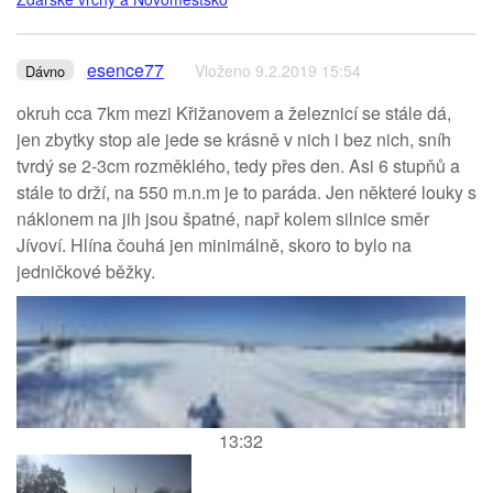
esence77
Vloženo 9.2.2019 15:54
Dávno
okruh cca 7km mezi Křižanovem a železnicí se stále dá,
jen zbytky stop ale jede se krásně v nich i bez nich, sníh
tvrdý se 2-3cm rozměklého, tedy přes den. Asi 6 stupňů a
stále to drží, na 550 m.n.m je to paráda. Jen některé louky s
náklonem na jih jsou špatné, např kolem silnice směr
Jívoví. Hlína čouhá jen minimálně, skoro to bylo na
jedničkové běžky.
13:32