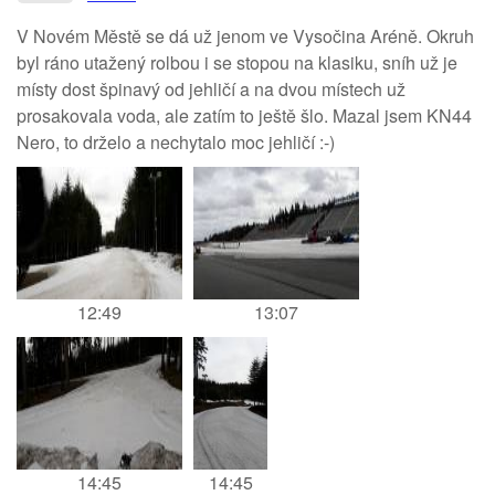
V Novém Městě se dá už jenom ve Vysočina Aréně. Okruh
byl ráno utažený rolbou i se stopou na klasiku, sníh už je
místy dost špinavý od jehličí a na dvou místech už
prosakovala voda, ale zatím to ještě šlo. Mazal jsem KN44
Nero, to drželo a nechytalo moc jehličí :-)
12:49
13:07
14:45
14:45