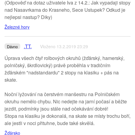
(Odpověď na dotaz uživatele Iva z 14.2.: Jak vypadaji stopy
nad Nasavrkama do Krasneho, Sece Ustupek? Odkud je
nejlepsi nastup? Diky)
Železné hory
.TT.
Vloženo 13.2.2019 23:29
Dávno
Úprava všech čtyř rolbových okruhů (žďárský, hamerský,
polničský, škrdlovický) právě proběhla v tradičním
žďárském "nadstandardu" 2 stopy na klasiku + pás na
skate.
Noční lyžování na čerstvém manšestru na Polničském
okruhu nemělo chybu. Nic nedejte na jarní počasí a běžte
jezdit, podmínky jsou stále nad očekávání dobré!
Stopa na klasiku je dokonalá, na skate se místy trochu boří,
ale jestli v noci přituhne, bude také skvělá.
Žďársko