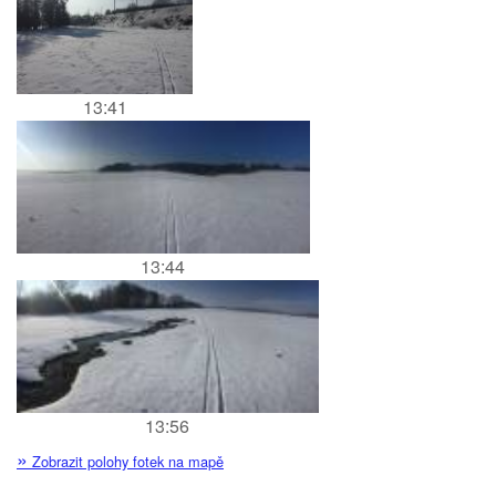
13:41
13:44
13:56
»
Zobrazit polohy fotek na mapě