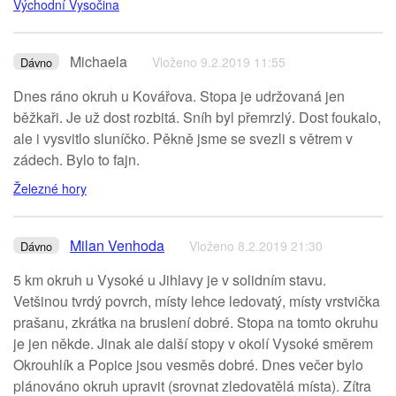
Východní Vysočina
Michaela
Vloženo 9.2.2019 11:55
Dávno
Dnes ráno okruh u Kovářova. Stopa je udržovaná jen
běžkaři. Je už dost rozbitá. Sníh byl přemrzlý. Dost foukalo,
ale i vysvitlo sluníčko. Pěkně jsme se svezli s větrem v
zádech. Bylo to fajn.
Železné hory
Milan Venhoda
Vloženo 8.2.2019 21:30
Dávno
5 km okruh u Vysoké u Jihlavy je v solidním stavu.
Vetšinou tvrdý povrch, místy lehce ledovatý, místy vrstvička
prašanu, zkrátka na bruslení dobré. Stopa na tomto okruhu
je jen někde. Jinak ale další stopy v okolí Vysoké směrem
Okrouhlík a Popice jsou vesměs dobré. Dnes večer bylo
plánováno okruh upravit (srovnat zledovatělá místa). Zítra