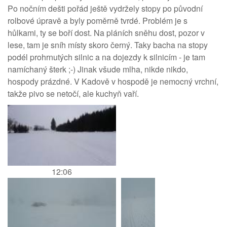
Po nočním dešti pořád ještě vydržely stopy po původní
rolbové úpravě a byly poměrně tvrdé. Problém je s
hůlkami, ty se boří dost. Na pláních sněhu dost, pozor v
lese, tam je sníh místy skoro černý. Taky bacha na stopy
podél prohrnutých silnic a na dojezdy k silnicím - je tam
namíchaný šterk ;-) Jinak všude mlha, nikde nikdo,
hospody prázdné. V Kadově v hospodě je nemocný vrchní,
takže pivo se netočí, ale kuchyň vaří.
12:06