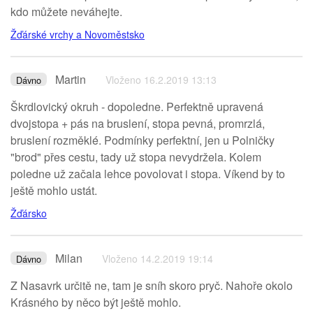
kdo můžete neváhejte.
Žďárské vrchy a Novoměstsko
Martin
Vloženo 16.2.2019 13:13
Dávno
Škrdlovický okruh - dopoledne. Perfektně upravená
dvojstopa + pás na bruslení, stopa pevná, promrzlá,
bruslení rozměklé. Podmínky perfektní, jen u Polničky
"brod" přes cestu, tady už stopa nevydržela. Kolem
poledne už začala lehce povolovat i stopa. Víkend by to
ještě mohlo ustát.
Žďársko
Milan
Vloženo 14.2.2019 19:14
Dávno
Z Nasavrk určitě ne, tam je sníh skoro pryč. Nahoře okolo
Krásného by něco být ještě mohlo.