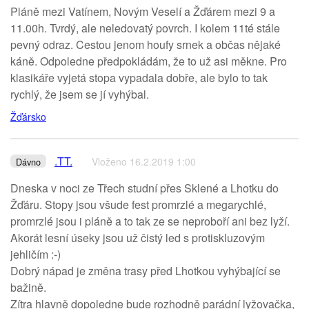
Pláně mezi Vatínem, Novým Veselí a Žďárem mezi 9 a
11.00h. Tvrdý, ale neledovatý povrch. I kolem 11té stále
pevný odraz. Cestou jenom houfy srnek a občas nějaké
káně. Odpoledne předpokládám, že to už asi měkne. Pro
klasikáře vyjetá stopa vypadala dobře, ale bylo to tak
rychlý, že jsem se jí vyhýbal.
Žďársko
.TT.
Vloženo 16.2.2019 1:00
Dávno
Dneska v noci ze Třech studní přes Sklené a Lhotku do
Žďáru. Stopy jsou všude fest promrzlé a megarychlé,
promrzlé jsou i pláně a to tak ze se neproboří ani bez lyží.
Akorát lesní úseky jsou už čistý led s protiskluzovým
jehličím :-)
Dobrý nápad je změna trasy před Lhotkou vyhýbající se
bažině.
Zítra hlavně dopoledne bude rozhodně parádní lyžovačka,