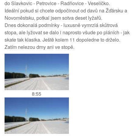
do Slavkovic - Petrovice - Radňovice - Veselíčko.
Ideální pokud si chcete odpočinout od davů na Žďársku a
Novoměstsku, potkal jsem sotva deset lyžařů.
Dnes dokonalá podmínky - luxusně vymrzlá skůtrová
stopa, ale lyžovat se dalo i naprosto všude po pláních - jak
skate tak klasika. Ještě kolem 11 dopoledne to drželo.
Zatím nelezou drny ani ve stopě.
8:55