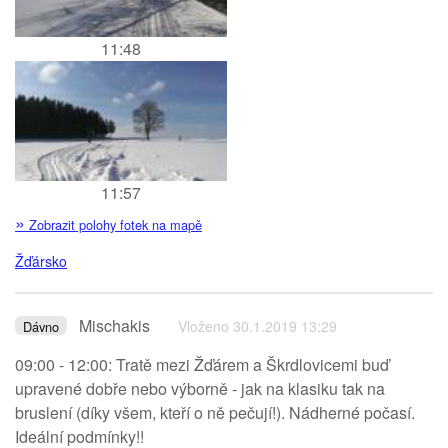
11:48
11:57
»
Zobrazit polohy fotek na mapě
Žďársko
Mischakis
Vloženo 30.1.2019 13:29
Dávno
09:00 - 12:00: Tratě mezi Žďárem a Škrdlovicemi buď
upravené dobře nebo výborně - jak na klasiku tak na
bruslení (díky všem, kteří o ně pečují!). Nádherné počasí.
Ideální podmínky!!