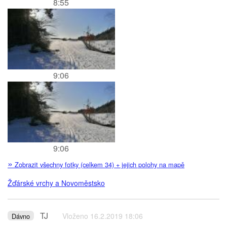
8:55
9:06
9:06
»
Zobrazit všechny fotky (celkem 34) + jejich polohy na mapě
Žďárské vrchy a Novoměstsko
TJ
Vloženo 16.2.2019 18:06
Dávno