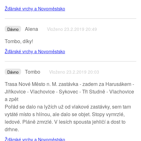
Žďárské vrchy a Novoměstsko
Alena
Vloženo 23.2.2019 20:49
Dávno
Tombo, díky!
Žďárské vrchy a Novoměstsko
Tombo
Vloženo 23.2.2019 20:03
Dávno
Trasa Nové Město n. M. zastávka - zadem za Harusákem -
Jiříkovice - Vlachovice - Sykovec - Tři Studně - Vlachovice
a zpět
Pořád se dalo na lyžích už od vlakové zastávky, sem tam
vytáté místo s hlínou, ale dalo se objet. Stopy vymrzlé,
ledové. Pláně zmrzlé. V lesích spousta jehličí a dost to
drhne.
Žďárské vrchy a Novoměstsko