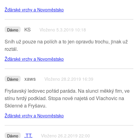
Žďárské vrchy a Novoměstsko
KS
Vloženo 5.3.2019 10:18
Dávno
Sníh už pouze na polích a to jen opravdu trochu, jinak už
roztál.
Žďárské vrchy a Novoměstsko
xaws
Vloženo 28.2.2019 16:39
Dávno
Fryšavský ledovec pořád paráda. Na slunci měkký firn, ve
stínu tvrdý podklad. Stopa nově najetá od Vlachovic na
Sklenné a Fryšavu.
Žďárské vrchy a Novoměstsko
.TT.
Vloženo 26.2.2019 22:00
Dávno