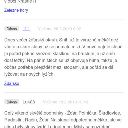
v obci Krásné?)
Železné hory
.TT.
Vloženo 20.2.2019 0:02
Dávno
Dnes večer žďárský okruh. Sníh už je výrazně měkčí než
včera a staré stopy už se pomalu mizí. V nově najeté stopě
je pořád pěkné svezení klasikou, na bruslení je už sníh
dost těžký. Na pár místech se už objevuje hlína, takže je
občas potřeba přejíždět mezi stopami, ale pořád se dá
lyžovat na nových lyžích.
Žďársko
Lukáš
Vloženo 18.2.2019 10:43
Dávno
Celý víkend skvělé podmínky - Žďár, Polnička, Škrdlovice,
Radostín, Račín, Žďár. Na slunci odpoledne měkko, ale ve
stínu byly stopy tvrdé i odpoledne. Místy samozřejmě