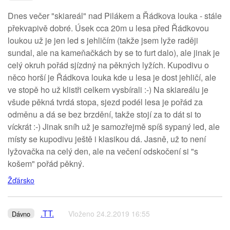
Dnes večer "skiareál" nad Pilákem a Řádkova louka - stále
překvapivě dobré. Úsek cca 20m u lesa před Řádkovou
loukou už je jen led s jehličím (takže jsem lyže raději
sundal, ale na kameňačkách by se to furt dalo), ale jinak je
celý okruh pořád sjízdný na pěkných lyžích. Kupodivu o
něco horší je Řádkova louka kde u lesa je dost jehličí, ale
ve stopě ho už klistři celkem vysbírali :-) Na skiareálu je
všude pěkná tvrdá stopa, sjezd podél lesa je pořád za
odměnu a dá se bez brzdění, takže stojí za to dát si to
víckrát :-) Jinak sníh už je samozřejmě spíš sypaný led, ale
místy se kupodivu ještě i klasikou dá. Jasně, už to není
lyžovačka na celý den, ale na večení odskočení si "s
košem" pořád pěkný.
Žďársko
.TT.
Vloženo 24.2.2019 16:55
Dávno