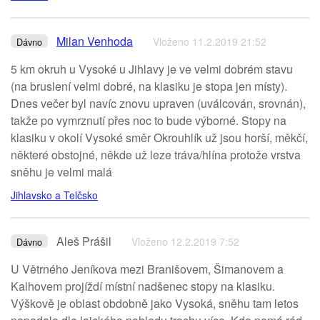
Milan Venhoda
Vloženo 11.2.2019 21:52
Dávno
5 km okruh u Vysoké u Jihlavy je ve velmi dobrém stavu
(na bruslení velmi dobré, na klasiku je stopa jen místy).
Dnes večer byl navíc znovu upraven (uválcován, srovnán),
takže po vymrznutí přes noc to bude výborné. Stopy na
klasiku v okolí Vysoké směr Okrouhlík už jsou horší, měkčí,
některé obstojné, někde už leze tráva/hlína protože vrstva
sněhu je velmi malá
Jihlavsko a Telčsko
Aleš Prášil
Vloženo 12.2.2019 7:52
Dávno
U Větrného Jeníkova mezi Branišovem, Šimanovem a
Kalhovem projíždí místní nadšenec stopy na klasiku.
Výškově je oblast obdobně jako Vysoká, sněhu tam letos