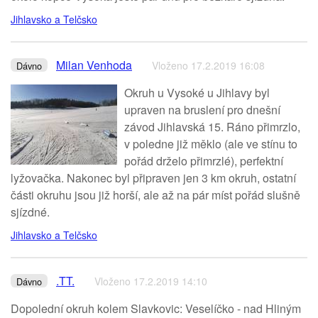
Jihlavsko a Telčsko
Milan Venhoda
Vloženo 17.2.2019 16:08
Dávno
Okruh u Vysoké u Jihlavy byl
upraven na bruslení pro dnešní
závod Jihlavská 15. Ráno přimrzlo,
v poledne již měklo (ale ve stínu to
pořád drželo přimrzlé), perfektní
lyžovačka. Nakonec byl připraven jen 3 km okruh, ostatní
části okruhu jsou již horší, ale až na pár míst pořád slušně
sjízdné.
Jihlavsko a Telčsko
.TT.
Vloženo 17.2.2019 14:10
Dávno
Dopolední okruh kolem Slavkovic: Veselíčko - nad Hliným