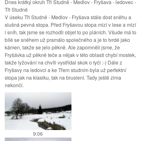
Dnes krátký okruh Tři Studně - Medlov - Fryšava - ledovec -
Tři Studně
V úseku Tři Studně - Medlov - Fryšava stále dost sněhu a
slušná pevná stopa. Před Fryšavou stopa mizí v lese a mizí
i sníh, tak jsme se rozhodli objet to po pláních. Všude má to
bílé se sněhem už pramálo společného a je to tvrdé jako
kámen, takže se jelo pěkně. Ale zapomněli jsme, že
Fryšávka už pěkně teče a nějak v této oblasti chybí mostek,
takže lyžování na chvíli vystřídal skok o tyči :-) Dále z
Fryšavy na ledovci a ke Třem studním byla už perfektní
stopa jak na klasiku, tak na bruslení. Tady ještě zima
nekončí.
9:06