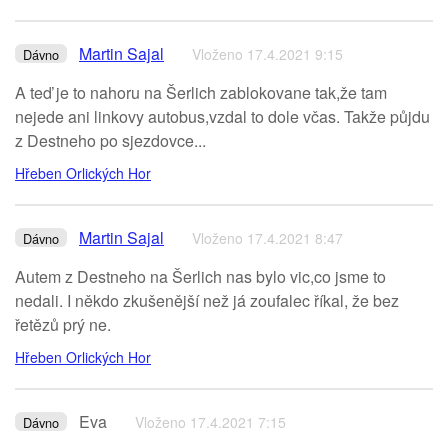
Martin Sajal
Vloženo 17.4.2021 9:15
Dávno
A teď je to nahoru na Šerlich zablokovane tak,že tam
nejede ani linkovy autobus,vzdal to dole včas. Takže půjdu
z Destneho po sjezdovce...
Hřeben Orlických Hor
Martin Sajal
Vloženo 17.4.2021 8:47
Dávno
Autem z Destneho na Šerlich nas bylo vic,co jsme to
nedali. I někdo zkušenější než já zoufalec říkal, že bez
řetězů prý ne.
Hřeben Orlických Hor
Eva
Vloženo 17.4.2021 7:15
Dávno