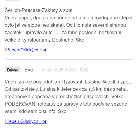
Šerlich-Peticesti-Zaklety a zpet.
Vcera super, dnes rano hodne hrbolate a rozdupane ( lepsi
bylo jet ve stope nez skate). Od Homole severni stranou
zacatek “upravilo auto”..... za mne posledni bezkovani,
velke diky rolbarum z Destneho! Skol
Hřeben Orlických Hor
Eva
Vloženo 25.4.2021 5:12
Dávno
Vcera za me posledni jarni lyzovani. Luisino-5cesti a zpet.
Od parkoviste z Luisina k Jelence cca 1,5 km bez snehu,
hrebenovka popsana v predchozich prispevcich. Velke
PODEKOVANI rolbaruv za upravy v teto podivne sezone i
vsem, kdo sem pisi info. Skol
Hřeben Orlických Hor