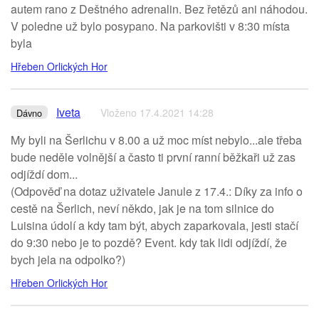
autem rano z Deštného adrenalin. Bez řetězů ani náhodou.
V poledne už bylo posypano. Na parkovišti v 8:30 místa
byla
Hřeben Orlických Hor
Iveta
Vloženo 17.4.2021 14:28
Dávno
My byli na Šerlichu v 8.00 a už moc míst nebylo...ale třeba
bude neděle volnější a často ti první ranní běžkaři už zas
odjíždí dom...
(Odpověď na dotaz uživatele Janule z 17.4.: Díky za info o
cestě na Šerlich, neví někdo, jak je na tom silnice do
Luisina údolí a kdy tam být, abych zaparkovala, jesti stačí
do 9:30 nebo je to pozdě? Event. kdy tak lidi odjíždí, že
bych jela na odpolko?)
Hřeben Orlických Hor