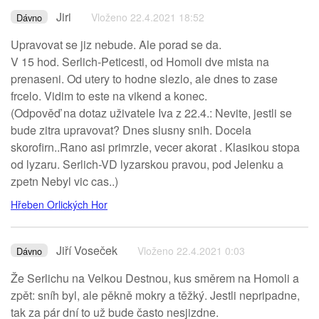
Jiri
Vloženo 22.4.2021 18:52
Dávno
Upravovat se jiz nebude. Ale porad se da.
V 15 hod. Serlich-Peticesti, od Homoli dve mista na
prenaseni. Od utery to hodne slezlo, ale dnes to zase
frcelo. Vidim to este na vikend a konec.
(Odpověď na dotaz uživatele Iva z 22.4.: Nevite, jestli se
bude zitra upravovat? Dnes slusny snih. Docela
skorofirn..Rano asi primrzle, vecer akorat . Klasikou stopa
od lyzaru. Serlich-VD lyzarskou pravou, pod Jelenku a
zpetn Nebyl vic cas..)
Hřeben Orlických Hor
Jiří Voseček
Vloženo 22.4.2021 0:03
Dávno
Že Serlichu na Velkou Destnou, kus směrem na Homoli a
zpět: sníh byl, ale pěkně mokry a těžký. Jestli nepripadne,
tak za pár dní to už bude často nesjizdne.