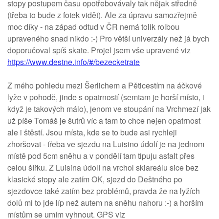
stopy postupem času opotřebovávaly tak nějak středně
(třeba to bude z fotek vidět). Ale za úpravu samozřejmě
moc díky - na západ odtud v ČR nemá tolik rolbou
upraveného snad nikdo :-) Pro větší univerzály než já bych
doporučoval spíš skate. Projel jsem vše upravené viz
https://www.destne.info/#/bezecketrate
Z mého pohledu mezi Šerlichem a Pěticestím na áčkové
lyže v pohodě, jinde s opatrností (semtam je horší místo, i
když je takových málo), jenom ve stoupání na Vrchmezí jak
už píše Tomáš je šutrů víc a tam to chce nejen opatrnost
ale i štěstí. Jsou místa, kde se to bude asi rychleji
zhoršovat - třeba ve sjezdu na Luisino údolí je na jednom
místě pod 5cm sněhu a v pondělí tam tipuju asfalt přes
celou šířku. Z Luisina údolí na vrchol skiareálu sice bez
klasické stopy ale zatím OK, sjezd do Deštného po
sjezdovce také zatím bez problémů, pravda že na lyžích
dolů mi to jde líp než autem na sněhu nahoru :-) a horším
místům se umím vyhnout. GPS viz