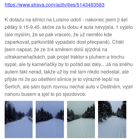
https://www.strava.com/activities/5143493583
K dotazu na silnici na Luisino údolí - nakonec jsem ji šel
pěšky 9.15-9.45, skóre za tu dobu 4 auta nevyjela, 1 vyjelo
(ale myslím, že se pak vracelo, že už nemělo kde
zaparkovat, parkoviště vypadalo dost přecpaně). Chtěl
jsem napsat, že ze 3/4 směrem dolů sjízdná na
ultrakameňačkách, pak projel traktor s pluhem a trochu
sypal, ale ty kameňačky by to pořád asi daly... Já na sněhu
autem fakt nerad, takže už by mě tam nikdo nedostal, ale
přijde mi že po ošetření silnice je to výrazně lepší na
Šerlich, ale sám bych rovnou nechal auto v Deštném, vyjel
nahoru busem a sjel to po sjezdovce.