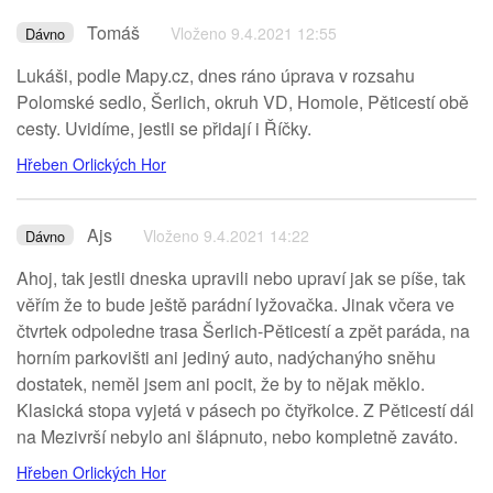
Tomáš
Vloženo 9.4.2021 12:55
Dávno
Lukáši, podle Mapy.cz, dnes ráno úprava v rozsahu
Polomské sedlo, Šerlich, okruh VD, Homole, Pěticestí obě
cesty. Uvidíme, jestli se přidají i Říčky.
Hřeben Orlických Hor
Ajs
Vloženo 9.4.2021 14:22
Dávno
Ahoj, tak jestli dneska upravili nebo upraví jak se píše, tak
věřím že to bude ještě parádní lyžovačka. Jinak včera ve
čtvrtek odpoledne trasa Šerlich-Pěticestí a zpět paráda, na
horním parkovišti ani jediný auto, nadýchanýho sněhu
dostatek, neměl jsem ani pocit, že by to nějak měklo.
Klasická stopa vyjetá v pásech po čtyřkolce. Z Pěticestí dál
na Mezivrší nebylo ani šlápnuto, nebo kompletně zaváto.
Hřeben Orlických Hor