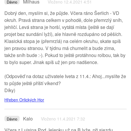
Milhaus
Vloženo 12.4.2021 4:51
Dávno
Dobrý den, myslím si, že půjde. Včera ráno Šerlich - VD
okruh. Pravá strana celkem v pohodě, dole přemrzlý sníh,
jehličí. Levá strana je horší, vytátá místa (ještě se dají
projet bez sundání lyží), ale hlavně rozdupáno od pěších.
Klasická stopa je (přemrzlá) na celém okruhu, skate spíš
jen pravou stranou. V týdnu má chumelit a bude zima,
takže sníh bude :-). Pokud to ještě protáhnou rolbou, tak by
to bylo super. Jinak spíš už jen pro nadšence.
(Odpověď na dotaz uživatele Iveta z 11.4.: Ahoj...myslíte že
to půjde ještě příští víkend?
Díky)
Hřeben Orlických Hor
Kalo
Vloženo 11.4.2021 7:32
Dávno
Včera z Luisina Pod Jelenku už na B lyže, při sjezdu