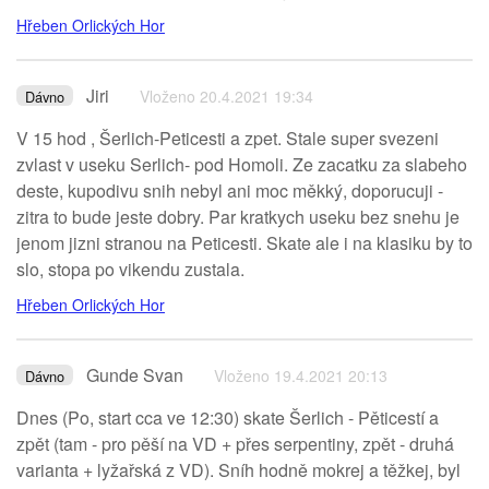
Hřeben Orlických Hor
Jiri
Vloženo 20.4.2021 19:34
Dávno
V 15 hod , Šerlich-Peticesti a zpet. Stale super svezeni
zvlast v useku Serlich- pod Homoli. Ze zacatku za slabeho
deste, kupodivu snih nebyl ani moc měkký, doporucuji -
zitra to bude jeste dobry. Par kratkych useku bez snehu je
jenom jizni stranou na Peticesti. Skate ale i na klasiku by to
slo, stopa po vikendu zustala.
Hřeben Orlických Hor
Gunde Svan
Vloženo 19.4.2021 20:13
Dávno
Dnes (Po, start cca ve 12:30) skate Šerlich - Pěticestí a
zpět (tam - pro pěší na VD + přes serpentiny, zpět - druhá
varianta + lyžařská z VD). Sníh hodně mokrej a těžkej, byl