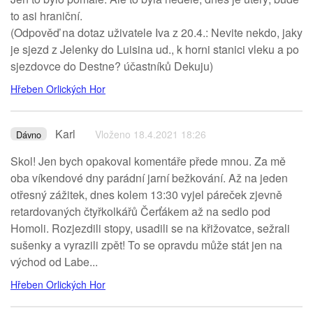
to asi hraniční.
(Odpověď na dotaz uživatele Iva z 20.4.: Nevite nekdo, jaky
je sjezd z Jelenky do Luisina ud., k horni stanici vleku a po
sjezdovce do Destne? účastníků Dekuju)
Hřeben Orlických Hor
Karl
Vloženo 18.4.2021 18:26
Dávno
Skol! Jen bych opakoval komentáře přede mnou. Za mě
oba víkendové dny parádní jarní bežkování. Až na jeden
otřesný zážitek, dnes kolem 13:30 vyjel páreček zjevně
retardovaných čtyřkolkářů Čerťákem až na sedlo pod
Homoli. Rozjezdili stopy, usadili se na křižovatce, sežrali
sušenky a vyrazili zpět! To se opravdu může stát jen na
východ od Labe...
Hřeben Orlických Hor