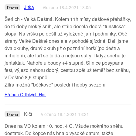
Jitka
Vloženo 18.4.2021 18:05
Dávno
Šerlich - Velká Deštná. Kolem 11h místy dešťové přeháňky,
do té doby mokrý sníh, ale stále docela dobrá "turistická"
stopa. Na vršku po dešti už vyloženě jarní podmínky. Obě
strany Velké Deštné dnes ale v pohodě sjízdné. Dali jsme
dva okruhy, druhý okruh již o poznání horší (po dešti a
mrholení), ale furt se to dá a nejsou šutry, i když sněhu je
jentaktak. Nahoře u boudy +4 stupně. Silnice posypaná
fest, výjezd nahoru dobrý, cestou zpět už téměř bez sněhu,
v Deštné 8,5 stupně.
Zítra možná "béčkové" poslední hobby svezení.
Hřeben Orlických Hor
Kiči
Vloženo 18.4.2021 13:21
Dávno
Dnes na VD kolem 10. hod. 4 C. Všude mokrého sněhu
dostatek. Do kopce nás hnalo vysoké datum, takže