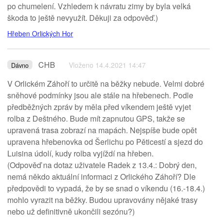
po chumelení. Vzhledem k návratu zimy by byla velká
škoda to ještě nevyužít. Děkuji za odpověď.)
Hřeben Orlických Hor
CHB
Vloženo 14.4.2021 14:47
Dávno
V Orlickém Záhoří to určitě na běžky nebude. Velmi dobré
sněhové podmínky jsou ale stále na hřebenech. Podle
předběžných zpráv by měla před víkendem ještě vyjet
rolba z Deštného. Bude mít zapnutou GPS, takže se
upravená trasa zobrazí na mapách. Nejspíše bude opět
upravena hřebenovka od Šerlichu po Pěticestí a sjezd do
Luisina údolí, kudy rolba vyjíždí na hřeben.
(Odpověď na dotaz uživatele Radek z 13.4.: Dobrý den,
nemá někdo aktuální informaci z Orlického Záhoří? Dle
předpovědi to vypadá, že by se snad o víkendu (16.-18.4.)
mohlo vyrazit na běžky. Budou upravovány nějaké trasy
nebo už definitivně ukončili sezónu?)