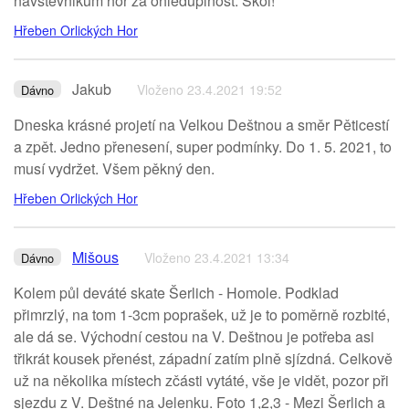
navstevnikum hor za ohleduplnost. Skol!
Hřeben Orlických Hor
Jakub
Vloženo 23.4.2021 19:52
Dávno
Dneska krásné projetí na Velkou Deštnou a směr Pěticestí
a zpět. Jedno přenesení, super podmínky. Do 1. 5. 2021, to
musí vydržet. Všem pěkný den.
Hřeben Orlických Hor
Mišous
Vloženo 23.4.2021 13:34
Dávno
Kolem půl deváté skate Šerlich - Homole. Podklad
přimrzlý, na tom 1-3cm poprašek, už je to poměrně rozbité,
ale dá se. Východní cestou na V. Deštnou je potřeba asi
třikrát kousek přenést, západní zatím plně sjízdná. Celkově
už na několika místech zčásti vytáté, vše je vidět, pozor při
sjezdu z V. Deštné na Jelenku. Foto 1,2,3 - Mezi Šerlich a