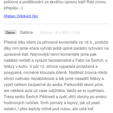
poklona a poděkování za skvělou úpravu tratí! Rád znovu
přispěju ;-)
Hřeben Orlických Hor
Sabina
Vloženo 18.4.2021 12:50
Dávno
Předně díky všem za přínosné komentáře ze 16.4., protože
díky nim jsme včera vyhráli ještě úplně parádní lyžování na
upravené trati. Nejnovější ranní komentáře jsme pak
naštěstí nečetli a vyrazili bezstarostně s Fabií na Šerlich, s
řetězy v kufru. V půl 12. silnice vypadala protažená a
posypaná, nicméně klouzala šíleně. Naštěstí zrovna nikdo
silnici natrvalo nezablokoval a tak jsme nasadili řetězy a
vyjeli celkem bezpečně do sedla. Parkoviště skoro plné,
ale některá auta už zase odjížděla, takže se to vystřídalo.
Trasa sedlo Šerlich Pěticestí a zpět, dílčí okruhy po směru
hodinových ručiček. Sníh pomalý a lepivý, jak už psali
ostatní, i přes teploty mírně pod nulou, ale celá trať