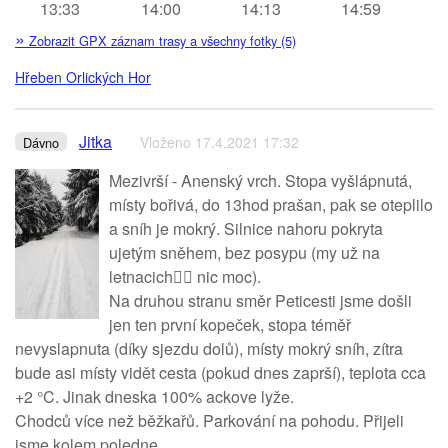
13:33
14:00
14:13
14:59
»
Zobrazit GPX záznam trasy a všechny fotky (5)
Hřeben Orlických Hor
Jitka
Vloženo 17.4.2021 17:32
Dávno
Mezivrší - Anenský vrch. Stopa vyšlápnutá,
místy bořivá, do 13hod prašan, pak se oteplilo
a sníh je mokrý. Silnice nahoru pokryta
ujetým sněhem, bez posypu (my už na
letnacich🤦‍♀️ nic moc).
Na druhou stranu směr Peticesti jsme došli
jen ten první kopeček, stopa téměř
nevyslapnuta (díky sjezdu dolů), místy mokrý sníh, zítra
bude asi místy vidět cesta (pokud dnes zaprší), teplota cca
+2 °C. Jinak dneska 100% ackove lyže.
Chodců více než běžkařů. Parkování na pohodu. Přijeli
jsme kolem poledne.