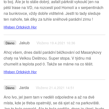
to boj. Ale je to stále dobrý, asfalt párkrát vykoukl jen na
pěší trase na VD, na rozcestí pod Homolí a v serpentinách
na bunkrovce, vždy dobře viditelné. Jestli to tady sleduje
ten nahoře, tak díky za tuhle sněhově parádní zimu !
Hřeben Orlických Hor
Jakub
Vloženo 19.4.2021 16:36
Dávno
Ahoj všem, dnes další parádní běžkování od Masarykovy
chaty na Velkou Deštnou. Super stopa. V týdnu má
chumelit a teplota pod 0. Takže se máme na co těšit.
Hřeben Orlických Hor
Jarda
Vloženo 21.4.2021 14:51
Dávno
Ano Ivo, jel jsem tam v neděli odpoledne a až na dvě
místa, kde je třeba opatrněji, se dá sjet až na parkoviště.
Jen to bylo pomalé. Ale to byla neděle, dnes je úterý, bude