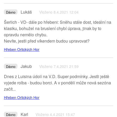
Lukáš
Vloženo 8.4.2021 12:04
Dávno
Šerlich - VD- dále po hřebeni: Sněhu stále dost, ideální na
klasiku, bohužel na bruslení chybí úprava, jinak by to
opravdu nemělo chybu.
Nevíte, jestli před víkendem budou upravovat?
Hřeben Orlických Hor
Jakub
Vloženo 7.4.2021 21:59
Dávno
Dnes z Luisina údolí na V.D. Super podmínky. Jestli ještě
vyjede rolba - budou borci. A v pondělí může nová sezóna
začít...
Hřeben Orlických Hor
Karl
Vloženo 4.4.2021 15:47
Dávno