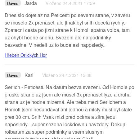
Jarda
Vloženo 24.4.2021 17:59
Dávno
Dnes slo dojet az na Peticesti po severni strane, v zaveru
se muselo 2x prenaset, ale jinak byl snih docela rychly.
Zpatecni cesta po jizni strane k Homoli spatna volba, tam
uz chybi hodne snehu. Svezeni ale na podminky
bezvadne. V nedeli uz to bude asi nappsledy..
Hřeben Orlických Hor
Karl
Vloženo 24.4.2021 15:38
Dávno
Serlich - Peticesti. Na datum bezva svezeni. Od Homole po
pruske strane uz jsem ale musel 3x prenaset lyze a druha
strana uz je hodne mizerná. Ale treba mezi Serlichem a
Homoli jsem nesundaval ani jednou a misty musi byt stale
pres 30 cm. Snih Vsak mizi pred ocima a zitra jedu
naposledy... super sezona lockdownu navzdory. Dekuji
rolbarum za super podminky a vsem slusnym