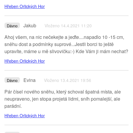
Hřeben Orlických Hor
Jakub
Vloženo 14.4.2021 11:20
Dávno
Ahoj všem, na nic nečekejte a jeďte....napadlo 10 -15 cm,
sněhu dost a podmínky suprové...Jestli borci to ještě
upravíte, máme u mě slivovičku:-) Kde Vám ji mám nechat?
Hřeben Orlických Hor
Evina
Vloženo 13.4.2021 19:56
Dávno
Pár čísel nového sněhu, který schoval špatná místa, ale
neupraveno, jen stopa projetá lidmi, sníh pomalejší, ale
parádní.
Hřeben Orlických Hor