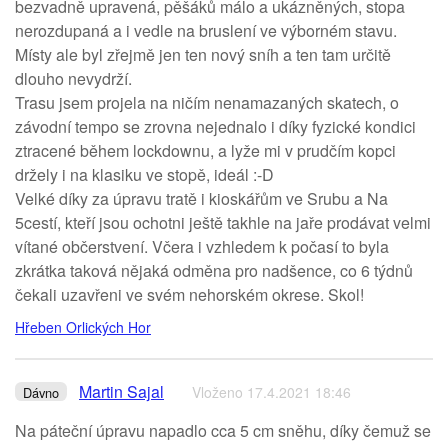
bezvadně upravená, pěšáků málo a ukázněných, stopa
nerozdupaná a i vedle na bruslení ve výborném stavu.
Místy ale byl zřejmě jen ten nový sníh a ten tam určitě
dlouho nevydrží.
Trasu jsem projela na ničím nenamazaných skatech, o
závodní tempo se zrovna nejednalo i díky fyzické kondici
ztracené během lockdownu, a lyže mi v prudčím kopci
držely i na klasiku ve stopě, ideál :-D
Velké díky za úpravu tratě i kioskářům ve Srubu a Na
5cestí, kteří jsou ochotni ještě takhle na jaře prodávat velmi
vítané občerstvení. Včera i vzhledem k počasí to byla
zkrátka taková nějaká odměna pro nadšence, co 6 týdnů
čekali uzavřeni ve svém nehorském okrese. Skol!
Hřeben Orlických Hor
Martin Sajal
Vloženo 17.4.2021 18:46
Dávno
Na páteční úpravu napadlo cca 5 cm sněhu, díky čemuž se