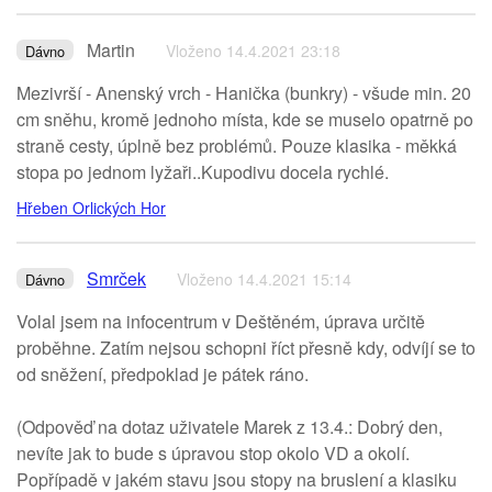
Martin
Vloženo 14.4.2021 23:18
Dávno
Mezivrší - Anenský vrch - Hanička (bunkry) - všude min. 20
cm sněhu, kromě jednoho místa, kde se muselo opatrně po
straně cesty, úplně bez problémů. Pouze klasika - měkká
stopa po jednom lyžaři..Kupodivu docela rychlé.
Hřeben Orlických Hor
Smrček
Vloženo 14.4.2021 15:14
Dávno
Volal jsem na infocentrum v Deštěném, úprava určitě
proběhne. Zatím nejsou schopni říct přesně kdy, odvíjí se to
od sněžení, předpoklad je pátek ráno.
(Odpověď na dotaz uživatele Marek z 13.4.: Dobrý den,
nevíte jak to bude s úpravou stop okolo VD a okolí.
Popřípadě v jakém stavu jsou stopy na bruslení a klasiku