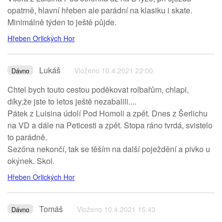
opatrně, hlavní hřeben ale parádní na klasiku i skate.
Minimálně týden to ještě půjde.
Hřeben Orlických Hor
Lukáš
Vloženo 10.4.2021 22:00
Dávno
Chtel bych touto cestou poděkovat rolbařům, chlapi,
díky,že jste to letos ještě nezabalili....
Pátek z Luisina údolí Pod Homoli a zpět. Dnes z Šerlichu
na VD a dále na Peticesti a zpět. Stopa ráno tvrdá, svistelo
to parádně.
Sezóna nekončí, tak se těším na další poježdění a pivko u
okýnek. Skol.
Hřeben Orlických Hor
Tomáš
Vloženo 10.4.2021 15:43
Dávno