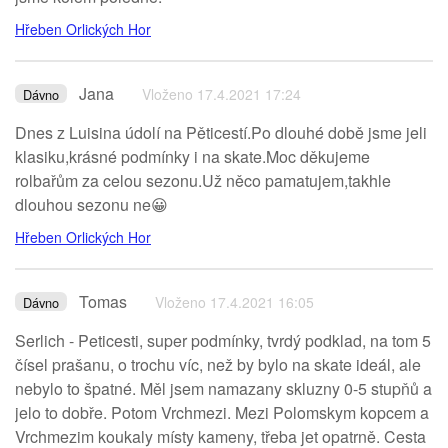
Hřeben Orlických Hor
Jana
Vloženo 17.4.2021 17:24
Dávno
Dnes z Luisina údolí na Pěticestí.Po dlouhé době jsme jeli
klasiku,krásné podmínky i na skate.Moc děkujeme
rolbařům za celou sezonu.Už něco pamatujem,takhle
dlouhou sezonu ne😀
Hřeben Orlických Hor
Tomas
Vloženo 17.4.2021 16:05
Dávno
Serlich - Peticesti, super podmínky, tvrdý podklad, na tom 5
čísel prašanu, o trochu víc, než by bylo na skate ideál, ale
nebylo to špatné. Měl jsem namazany skluzny 0-5 stupňů a
jelo to dobře. Potom Vrchmezi. Mezi Polomskym kopcem a
Vrchmezim koukaly místy kameny, třeba jet opatrně. Cesta