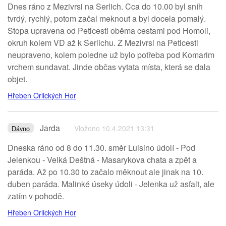
Dnes ráno z Mezivrsi na Serlich. Cca do 10.00 byl sníh
tvrdý, rychlý, potom začal meknout a byl docela pomalý.
Stopa upravena od Peticesti oběma cestami pod Homoli,
okruh kolem VD až k Serlichu. Z Mezivrsi na Peticesti
neupraveno, kolem poledne už bylo potřeba pod Komarim
vrchem sundavat. Jinde občas vytata místa, která se dala
objet.
Hřeben Orlických Hor
Jarda
Vloženo 10.4.2021 13:31
Dávno
Dneska ráno od 8 do 11.30. směr Luisino údolí - Pod
Jelenkou - Velká Deštná - Masarykova chata a zpět a
paráda. Až po 10.30 to začalo měknout ale jinak na 10.
duben paráda. Malinké úseky údoli - Jelenka už asfalt, ale
zatím v pohodě.
Hřeben Orlických Hor