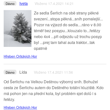
Iveta
Vloženo 17.4.2021 14:21
Dávno
Ze sedla Šerlich na obě strany pěkné
svezení...stopa pěkná...sníh pomalejší...
Pozor na výjezd do sedla....ráno v 8.00
téměř bez posypu...klouzalo to...řetězy
nebo 4x4 ...při odjezdu už trochu posyp
byl ...prej tam tahal auta traktor...tak
opatrně
Hřeben Orlických Hor
Lída
Vloženo 17.4.2021 11:56
Dávno
Od Šerlichu na Velkou Deštnou výborný sníh. Bohužel
cesta ze Šerlichu autem do Deštného totální kluziště. Kdo
má pohon jen na přední kola, byl problém sjet dolů i s
řetězy.
Hřeben Orlických Hor