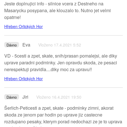
Jeste doplnujici info - silnice vcera z Destneho na
Masarycku posypana, ale klouzalo to. Nutno jet velmi
opatrne!
Hřeben Orlických Hor
Eva
Vloženo 17.4.2021 5:52
Dávno
VD - 5cesti a zpet, skate, snih/prasan pomalejsi, ale diky
uprave paradni podminky. Jen opravdu skoda, ze pesaci
nerespektuji pravidla....diky moc za upravu!!
Hřeben Orlických Hor
Jiri
Vloženo 16.4.2021 19:50
Dávno
Šerlich-Peticesti a zpet, skate - podminky zimni, akorat
skoda ze jenom par hodin po uprave jiz castecne
rozdupano pesaky, kterym porad nedochazi ze je to uprava