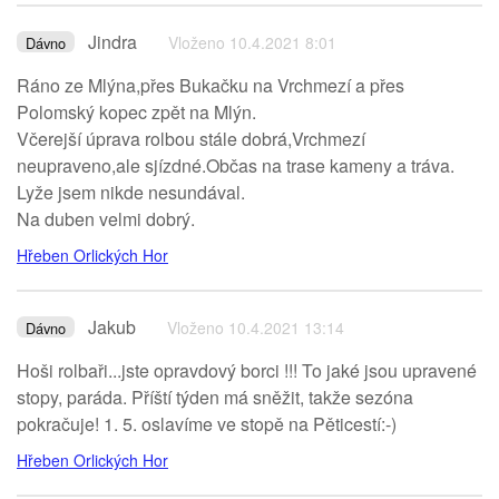
Jindra
Vloženo 10.4.2021 8:01
Dávno
Ráno ze Mlýna,přes Bukačku na Vrchmezí a přes
Polomský kopec zpět na Mlýn.
Včerejší úprava rolbou stále dobrá,Vrchmezí
neupraveno,ale sjízdné.Občas na trase kameny a tráva.
Lyže jsem nikde nesundával.
Na duben velmi dobrý.
Hřeben Orlických Hor
Jakub
Vloženo 10.4.2021 13:14
Dávno
Hoši rolbaři...jste opravdový borci !!! To jaké jsou upravené
stopy, paráda. Příští týden má sněžit, takže sezóna
pokračuje! 1. 5. oslavíme ve stopě na Pěticestí:-)
Hřeben Orlických Hor