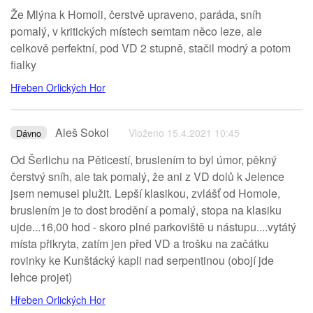
Že Mlýna k Homoli, čerstvě upraveno, paráda, sníh
pomalý, v kritických místech semtam něco leze, ale
celkově perfektní, pod VD 2 stupně, stačil modrý a potom
fialky
Hřeben Orlických Hor
Aleš Sokol
Vloženo 15.4.2021 10:45
Dávno
Od Šerlichu na Pěticestí, bruslením to byl úmor, pěkný
čerstvý sníh, ale tak pomalý, že ani z VD dolů k Jelence
jsem nemusel plužit. Lepší klasikou, zvlášť od Homole,
bruslením je to dost brodění a pomalý, stopa na klasiku
ujde...16,00 hod - skoro plné parkoviště u nástupu....vytátý
místa přikryta, zatím jen před VD a trošku na začátku
rovinky ke Kunštácký kapli nad serpentinou (obojí jde
lehce projet)
Hřeben Orlických Hor