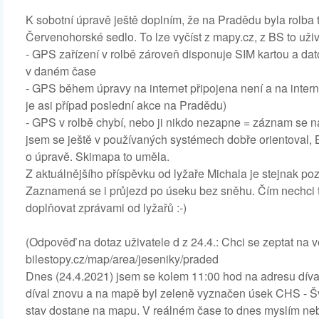
K sobotní úpravě ještě doplním, že na Pradědu byla rolba 
Červenohorské sedlo. To lze vyčíst z mapy.cz, z BS to už
- GPS zařízení v rolbě zároveň disponuje SIM kartou a da
v daném čase
- GPS během úpravy na internet připojena není a na intern
je asi případ poslední akce na Pradědu)
- GPS v rolbě chybí, nebo ji nikdo nezapne = záznam se 
jsem se ještě v používaných systémech dobře orientoval,
o úpravě. Skimapa to uměla.
Z aktuálnějšího příspěvku od lyžaře Michala je stejnak po
Zaznamená se i průjezd po úseku bez sněhu. Čím nechci tyt
doplňovat zprávami od lyžařů :-)
(Odpověď na dotaz uživatele d z 24.4.: Chci se zeptat na
bilestopy.cz/map/area/jeseniky/praded
Dnes (24.4.2021) jsem se kolem 11:00 hod na adresu díva
díval znovu a na mapě byl zeleně vyznačen úsek CHS - Šv
stav dostane na mapu. V reálném čase to dnes myslím neb