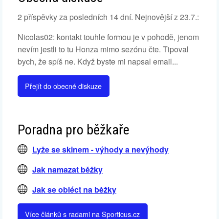
2 příspěvky za posledních 14 dní. Nejnovější z 23.7.:
Nicolas02: kontakt touhle formou je v pohodě, jenom
nevím jestli to tu Honza mimo sezónu čte. Tipoval
bych, že spíš ne. Když byste mi napsal email...
Přejít do obecné diskuze
Poradna pro běžkaře
Lyže se skinem - výhody a nevýhody
Jak namazat běžky
Jak se obléct na běžky
Více článků s radami na Sporticus.cz