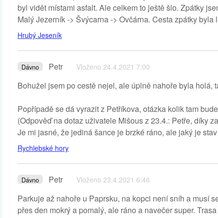
byl vidět místami asfalt. Ale celkem to ještě šlo. Zpátky js
Malý Jezerník -> Švýcarna -> Ovčárna. Cesta zpátky byla 
Hrubý Jeseník
Petr
Vloženo 24.4.2021 7:00
Dávno
Bohužel jsem po cestě nejel, ale úplně nahoře byla holá,
Popřípadě se dá vyrazit z Petříkova, otázka kolik tam bud
(Odpověď na dotaz uživatele Mišous z 23.4.: Petře, díky za 
Je mi jasné, že jediná šance je brzké ráno, ale jaký je stav
Rychlebské hory
Petr
Vloženo 23.4.2021 6:46
Dávno
Parkuje až nahoře u Paprsku, na kopci není sníh a musí s
přes den mokrý a pomalý, ale ráno a navečer super. Trasa