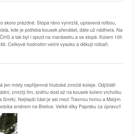
lo skoro prázdné. Stopa ráno vymrzlá, upravená rolbou,
 místa, kde je potřeba kousek přenášet, dále už nádhera. Na
 ČHS a tak byl i sjezd na manšestru a ve stopě. Kolem 10h
išti. Celkově hodnotím velmi vysoko a děkuji rolbaři.
á jen místy nepříjemné hluboké zmrzlé koleje. Odjížděl
rádní, zmrzlý firn, sněhu dost až na kousek kolem vrcholku
a Smrk). Nejlepší část je asi mezi Travnou horou a Malým
otoka směrem na Bielice. Velké díky Paprsku za úpravu!!