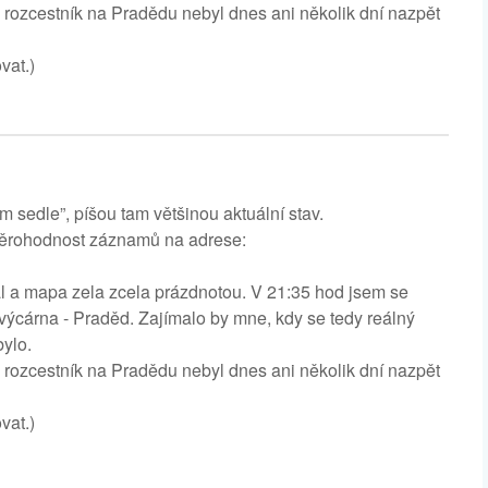
 rozcestník na Pradědu nebyl dnes ani několik dní nazpět
vat.)
sedle”, píšou tam většinou aktuální stav.
 věrohodnost záznamů na adrese:
l a mapa zela zcela prázdnotou. V 21:35 hod jsem se
ýcárna - Praděd. Zajímalo by mne, kdy se tedy reálný
ylo.
 rozcestník na Pradědu nebyl dnes ani několik dní nazpět
vat.)