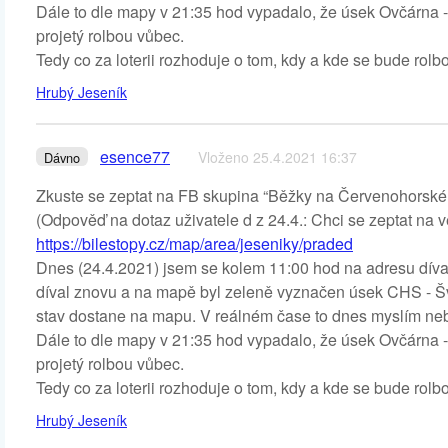
Dále to dle mapy v 21:35 hod vypadalo, že úsek Ovčárna -
projetý rolbou vůbec.
Tedy co za loterii rozhoduje o tom, kdy a kde se bude rolbo
Hrubý Jeseník
esence77
Vloženo 25.4.2021 16:37
Dávno
Zkuste se zeptat na FB skupina “Běžky na Červenohorském 
(Odpověď na dotaz uživatele d z 24.4.: Chci se zeptat na
https://bilestopy.cz/map/area/jeseniky/praded
Dnes (24.4.2021) jsem se kolem 11:00 hod na adresu díva
díval znovu a na mapě byl zeleně vyznačen úsek CHS - Šv
stav dostane na mapu. V reálném čase to dnes myslím neb
Dále to dle mapy v 21:35 hod vypadalo, že úsek Ovčárna -
projetý rolbou vůbec.
Tedy co za loterii rozhoduje o tom, kdy a kde se bude rolbo
Hrubý Jeseník