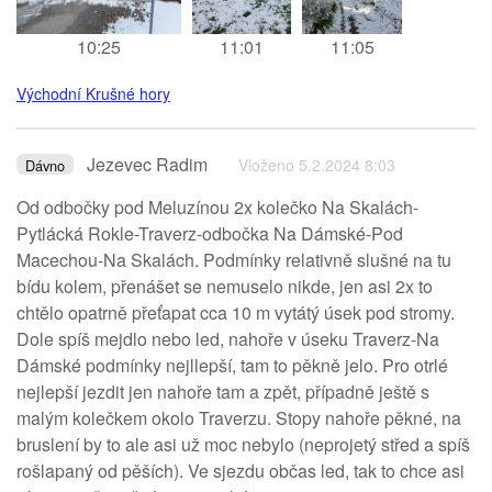
10:25
11:01
11:05
Východní Krušné hory
Jezevec Radim
Vloženo 5.2.2024 8:03
Dávno
Od odbočky pod Meluzínou 2x kolečko Na Skalách-
Pytlácká Rokle-Traverz-odbočka Na Dámské-Pod
Macechou-Na Skalách. Podmínky relativně slušné na tu
bídu kolem, přenášet se nemuselo nikde, jen asi 2x to
chtělo opatrně přeťapat cca 10 m vytátý úsek pod stromy.
Dole spíš mejdlo nebo led, nahoře v úseku Traverz-Na
Dámské podmínky nejllepší, tam to pěkně jelo. Pro otrlé
nejlepší jezdit jen nahoře tam a zpět, případně ještě s
malým kolečkem okolo Traverzu. Stopy nahoře pěkné, na
bruslení by to ale asi už moc nebylo (neprojetý střed a spíš
rošlapaný od pěších). Ve sjezdu občas led, tak to chce asi