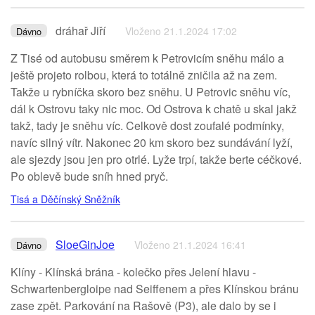
dráhař Jiří
Vloženo 21.1.2024 17:02
Dávno
Z Tisé od autobusu směrem k Petrovicím sněhu málo a
ještě projeto rolbou, která to totálně zničila až na zem.
Takže u rybníčka skoro bez sněhu. U Petrovic sněhu víc,
dál k Ostrovu taky nic moc. Od Ostrova k chatě u skal jakž
takž, tady je sněhu víc. Celkově dost zoufalé podmínky,
navíc silný vítr. Nakonec 20 km skoro bez sundávání lyží,
ale sjezdy jsou jen pro otrlé. Lyže trpí, takže berte céčkové.
Po oblevě bude sníh hned pryč.
Tisá a Děčínský Sněžník
SloeGinJoe
Vloženo 21.1.2024 16:41
Dávno
Klíny - Klínská brána - kolečko přes Jelení hlavu -
Schwartenbergloipe nad Seiffenem a přes Klínskou bránu
zase zpět. Parkování na Rašově (P3), ale dalo by se i