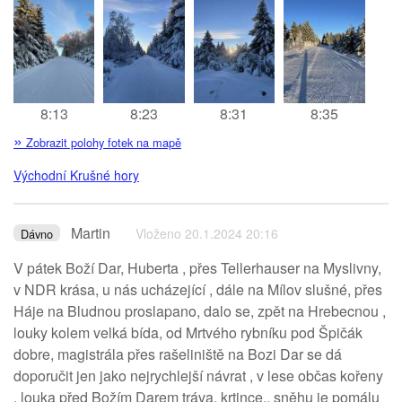
8:13
8:23
8:31
8:35
»
Zobrazit polohy fotek na mapě
Východní Krušné hory
Martin
Vloženo 20.1.2024 20:16
Dávno
V pátek Boží Dar, Huberta , přes Tellerhauser na Myslivny,
v NDR krása, u nás ucházející , dále na Mílov slušné, přes
Háje na Bludnou proslapano, dalo se, zpět na Hrebecnou ,
louky kolem velká bída, od Mrtvého rybníku pod Špičák
dobre, magistrála přes rašeliniště na Bozi Dar se dá
doporučit jen jako nejrychlejší návrat , v lese občas kořeny
, louka před Božím Darem tráva, krtince.. sněhu je pomálu