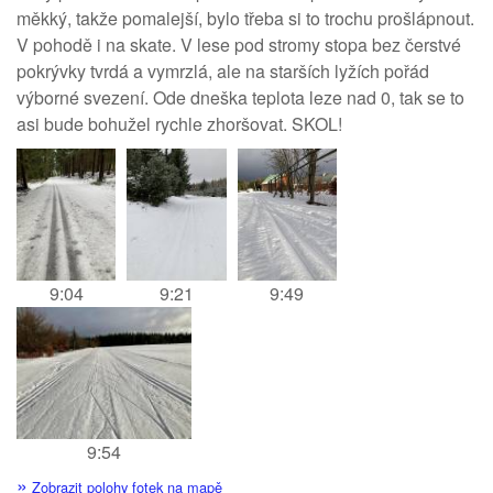
měkký, takže pomalejší, bylo třeba si to trochu prošlápnout.
V pohodě i na skate. V lese pod stromy stopa bez čerstvé
pokrývky tvrdá a vymrzlá, ale na starších lyžích pořád
výborné svezení. Ode dneška teplota leze nad 0, tak se to
asi bude bohužel rychle zhoršovat. SKOL!
9:04
9:21
9:49
9:54
»
Zobrazit polohy fotek na mapě