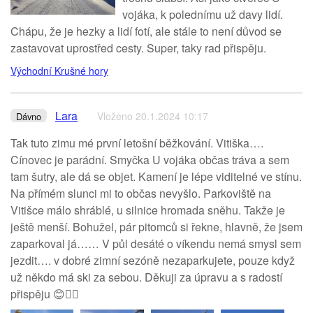
vojáka, k polednímu už davy lidí.
Chápu, že je hezky a lidí fotí, ale stále to není důvod se
zastavovat uprostřed cesty. Super, taky rad přispěju.
Východní Krušné hory
Lara
Vloženo 20.1.2024 10:17
Dávno
Tak tuto zimu mé první letošní běžkování. Vitiška….
Cínovec je parádní. Smyčka U vojáka občas tráva a sem
tam šutry, ale dá se objet. Kamení je lépe viditelné ve stínu.
Na přímém slunci mi to občas nevyšlo. Parkoviště na
Vitišce málo shráblé, u silnice hromada sněhu. Takže je
ještě menší. Bohužel, pár pitomců si řekne, hlavně, že jsem
zaparkoval já…… V půl desáté o víkendu nemá smysl sem
jezdit…. v dobré zimní sezóně nezaparkujete, pouze když
už někdo má ski za sebou. Děkuji za úpravu a s radostí
přispěju 😊👍🏻