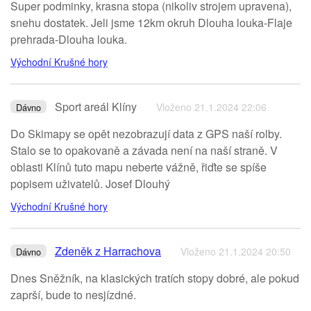
Super podminky, krasna stopa (nikoliv strojem upravena),
snehu dostatek. Jeli jsme 12km okruh Dlouha louka-Flaje
prehrada-Dlouha louka.
Východní Krušné hory
Sport areál Klíny
Vloženo 21.1.2024 22:06
Dávno
Do Skimapy se opět nezobrazují data z GPS naší rolby.
Stalo se to opakovaně a závada není na naší straně. V
oblasti Klínů tuto mapu neberte vážně, řiďte se spíše
popisem uživatelů. Josef Dlouhý
Východní Krušné hory
Zdeněk z Harrachova
Vloženo 21.1.2024 20:50
Dávno
Dnes Sněžník, na klasických tratích stopy dobré, ale pokud
zaprší, bude to nesjízdné.