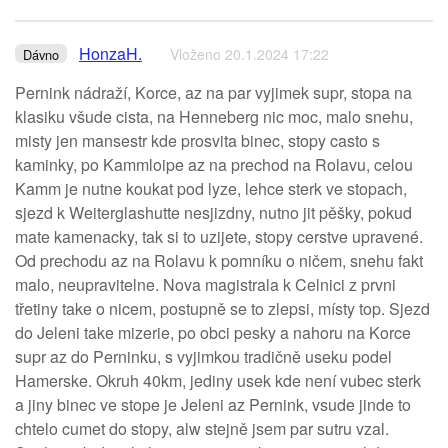
HonzaH.
Vloženo 20.1.2024 17:22
Dávno
Pernink nádraží, Korce, az na par vyjimek supr, stopa na
klasiku všude cista, na Henneberg nic moc, malo snehu,
misty jen mansestr kde prosvita binec, stopy casto s
kaminky, po Kammloipe az na prechod na Rolavu, celou
Kamm je nutne koukat pod lyze, lehce sterk ve stopach,
sjezd k Weiterglashutte nesjizdny, nutno jit pěšky, pokud
mate kamenacky, tak si to uzijete, stopy cerstve upravené.
Od prechodu az na Rolavu k pomníku o ničem, snehu fakt
malo, neupravitelne. Nova magistrala k Celnici z prvni
třetiny take o nicem, postupně se to zlepsi, místy top. Sjezd
do Jeleni take mizerie, po obci pesky a nahoru na Korce
supr az do Perninku, s vyjimkou tradičně useku podel
Hamerske. Okruh 40km, jediny usek kde není vubec sterk
a jiny binec ve stope je Jeleni az Pernink, vsude jinde to
chtelo cumet do stopy, alw stejně jsem par sutru vzal.