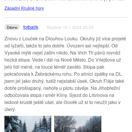
Západní Krušné hory
fotbalik
Vloženo 19.1.2024 22:29
Dávno
Znovu z Louček na Dlouhou Louku. Okruhy již více projeté
od lyžařů, takže to jelo dobře. Úvozem asi nejlepší. Od
Vysoké mýtě nejel zatím nikdo. Na Vrch Tří pánů rovněž
hezká stopa. Vede i dál na Nové Město. Do Vilejšova už
jelo lidí méně, na louce téměř zaváto. Stopa pak
pokračovala k Žebráckému rohu. Po silnici zpátky na DL
jsem jel jako druhý, tudíž nejslabší úsek. Okruh Fláje také
dobře prošlapaný, nahoře u plotu závěje. Na Jihobřežní
odbočovala stopa i směr Klíny. Sjezd do Litvínova na
ledové krustě ještě ušel, ale člověk už si to neužil jako v
úterý.