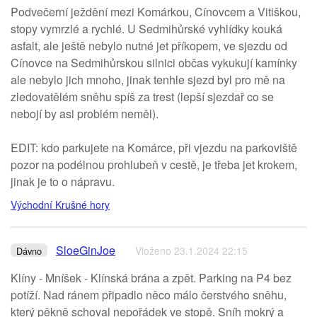
Podvečerní ježdění mezi Komárkou, Cínovcem a Vitiškou,
stopy vymrzlé a rychlé. U Sedmihůrské vyhlídky kouká
asfalt, ale ještě nebylo nutné jet příkopem, ve sjezdu od
Cínovce na Sedmihůrskou silnici občas vykukují kamínky
ale nebylo jich mnoho, jinak tenhle sjezd byl pro mě na
zledovatělém sněhu spíš za trest (lepší sjezdař co se
nebojí by asi problém neměl).
EDIT: kdo parkujete na Komárce, při vjezdu na parkoviště
pozor na podélnou prohlubeň v cestě, je třeba jet krokem,
jinak je to o nápravu.
Východní Krušné hory
SloeGinJoe
Vloženo 23.1.2024 22:15
Dávno
Klíny - Mníšek - Klínská brána a zpět. Parking na P4 bez
potíží. Nad ránem připadlo něco málo čerstvého sněhu,
který pěkně schoval nepořádek ve stopě. Sníh mokrý a