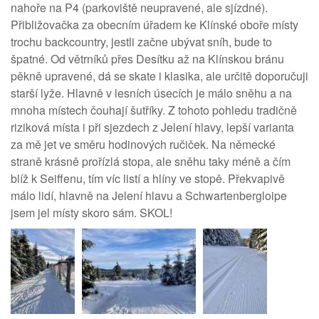
nahoře na P4 (parkoviště neupravené, ale sjízdné).
Přibližovačka za obecním úřadem ke Klínské oboře místy
trochu backcountry, jestli začne ubývat sníh, bude to
špatné. Od větrníků přes Desítku až na Klínskou bránu
pěkně upravené, dá se skate i klasika, ale určitě doporučuji
starší lyže. Hlavně v lesních úsecích je málo sněhu a na
mnoha místech čouhají šutříky. Z tohoto pohledu tradičně
riziková místa i při sjezdech z Jelení hlavy, lepší varianta
za mě jet ve směru hodinových ručiček. Na německé
straně krásně prořízlá stopa, ale sněhu taky méně a čím
blíž k Seiffenu, tím víc listí a hlíny ve stopě. Překvapivě
málo lidí, hlavně na Jelení hlavu a Schwartenbergloipe
jsem jel místy skoro sám. SKOL!