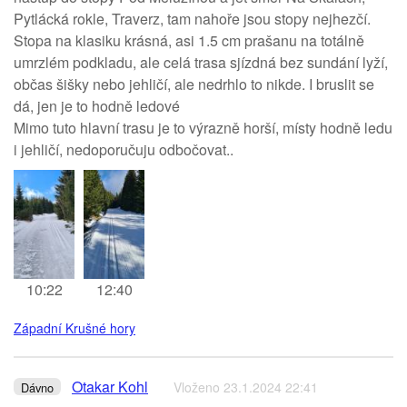
Pytlácká rokle, Traverz, tam nahoře jsou stopy nejhezčí.
Stopa na klasiku krásná, asi 1.5 cm prašanu na totálně
umrzlém podkladu, ale celá trasa sjízdná bez sundání lyží,
občas šišky nebo jehličí, ale nedrhlo to nikde. I bruslit se
dá, jen je to hodně ledové
Mimo tuto hlavní trasu je to výrazně horší, místy hodně ledu
i jehličí, nedoporučuju odbočovat..
10:22
12:40
Západní Krušné hory
Otakar Kohl
Vloženo 23.1.2024 22:41
Dávno