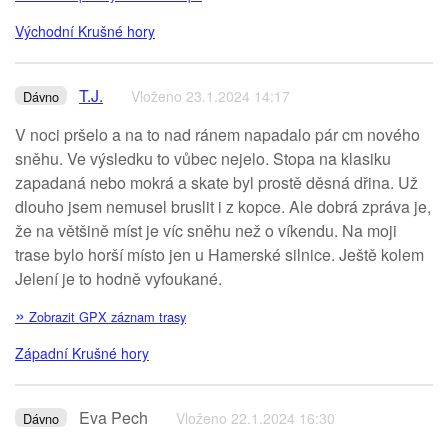
Východní Krušné hory
T.J.
Vloženo 23.1.2024 14:17
Dávno
V noci pršelo a na to nad ránem napadalo pár cm nového
sněhu. Ve výsledku to vůbec nejelo. Stopa na klasiku
zapadaná nebo mokrá a skate byl prostě děsná dřina. Už
dlouho jsem nemusel bruslit i z kopce. Ale dobrá zpráva je,
že na většině míst je víc sněhu než o víkendu. Na moji
trase bylo horší místo jen u Hamerské silnice. Ještě kolem
Jelení je to hodně vyfoukané.
»
Zobrazit GPX záznam trasy
Západní Krušné hory
Eva Pech
Vloženo 22.1.2024 16:30
Dávno