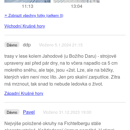
11:13
13:04
»
Zobrazit všechny fotky (celkem 5)
Východní Krušné hory
ddp
Vloženo 5.1.2024 21:15
Dávno
trasy v lese kolem Jahodové (u Božího Daru) - strojově
upraveny asi před pár dny, na to včera napadlo ca 5 cm
mokrého sněhu, ale taje, jsou +2st. Lze, ale na běžky,
kterých vám není moc líto. Jen pro skalní zarputilce. Zítra
má mrznout, tak snad to nebude ledovka o život.
Západní Krušné hory
Pavel
Vloženo 31.12.2023 19:00
Dávno
Nejvýše položené okruhy na Fichtelbergu stále