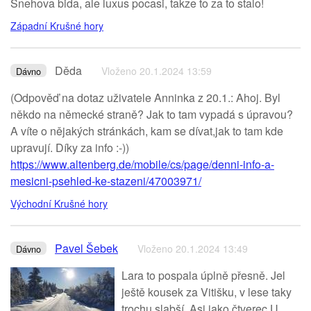
Snehova bida, ale luxus pocasi, takze to za to stalo!
Západní Krušné hory
Děda
Vloženo 20.1.2024 13:59
Dávno
(Odpověď na dotaz uživatele Anninka z 20.1.: Ahoj. Byl
někdo na německé straně? Jak to tam vypadá s úpravou?
A víte o nějakých stránkách, kam se dívat,jak to tam kde
upravují. Díky za info :-))
https://www.altenberg.de/mobile/cs/page/denni-info-a-
mesicni-psehled-ke-stazeni/47003971/
Východní Krušné hory
Pavel Šebek
Vloženo 20.1.2024 13:49
Dávno
Lara to pospala úplně přesně. Jel
ještě kousek za Vitišku, v lese taky
trochu slabší. Asi jako čtverec U