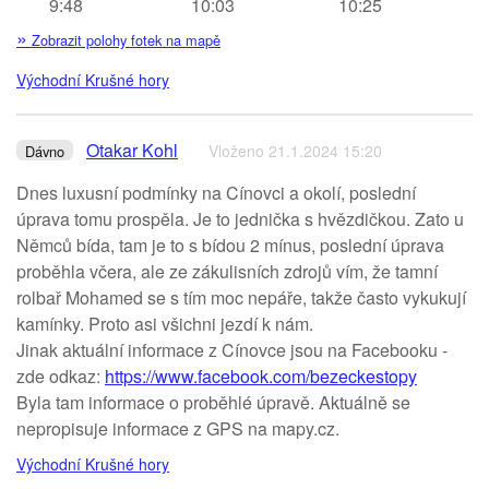
9:48
10:03
10:25
»
Zobrazit polohy fotek na mapě
Východní Krušné hory
Otakar Kohl
Vloženo 21.1.2024 15:20
Dávno
Dnes luxusní podmínky na Cínovci a okolí, poslední
úprava tomu prospěla. Je to jednička s hvězdičkou. Zato u
Němců bída, tam je to s bídou 2 mínus, poslední úprava
proběhla včera, ale ze zákulisních zdrojů vím, že tamní
rolbař Mohamed se s tím moc nepáře, takže často vykukují
kamínky. Proto asi všichni jezdí k nám.
Jinak aktuální informace z Cínovce jsou na Facebooku -
zde odkaz:
https://www.facebook.com/bezeckestopy
Byla tam informace o proběhlé úpravě. Aktuálně se
nepropisuje informace z GPS na mapy.cz.
Východní Krušné hory