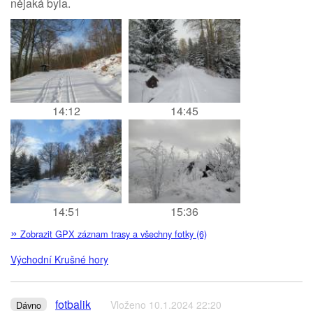
nějaká byla.
14:12
14:45
14:51
15:36
»
Zobrazit GPX záznam trasy a všechny fotky (6)
Východní Krušné hory
fotbalik
Vloženo 10.1.2024 22:20
Dávno