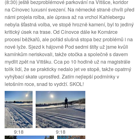
(8:30) ještě bezproblémové parkování na Vitišce, koridor
na Cínovec luxusní svezení. Na německé straně chvíli před
námi projela rolba, ale úprava až na vrchol Kahlebergu
nebyla šťastná volba, ve stopě hrozně kamení, byl to jediný
kritický úsek na trase. Od Cínovce dále ke Komárce
procesí běžkařů, ale pořád slušná stopa bez problémů i na
nové lyže. Sjezd k hájovně Pod sedmi štíty už jsme kvůli
kamínkům neriskovali, takže otočka a společně s davem
mydlit zpět na Vitišku. Cca po 10 hodině už na magistrále
tolik lidí, že se prakticky nedalo jet ve stopě, takže opatrný
vyhýbací skate uprostřed. Zatím nejlepší podmínky v
letošním roce, snad to vydrží. SKOL!
9:18
9:18