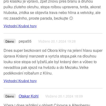
pro klasiku je vpravo, zpet znovu pres branu a druhou
pulku zluteho okruhu, stopa rolbou upravena, tvrda, akorat
hluboka, zridka se objevila trava nebo hlina a vetvicky, ale
nic zasadniho, proste parada, bezkujte 🙂
Východní Krušné hory
pepa55
Vloženo 20.1.2024 19:28
Dávno
Dnes super bezkovani od Obora klíny na jelení hlavu super
úprava Krásný manzestr a vyrizla stopa,pak na dlouhou
louku sice stopa od lyžařů,ale byl krásný den a vůbec to
nevadiloa pak sjezd na hvězdu a do Mezaku.Velke
poděkování rolbařum z Klínu.
Východní Krušné hory
Otakar Kohl
Vloženo 20.1.2024 18:09
Dávno
Včera i dnes ježdění v oblasti Cínovce a Altenbergu.