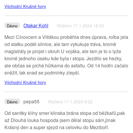
Východní Krušné hory
Otakar Kohl
Vloženo 17.1.2024 18:33
Dávno
Mezi Cínovcem a Vitiškou proběhla dnes úprava, rolba jela
od statku podél silnice, ale tam vykukuje tráva, kromě
magistrály je projet i okruh U vojáka, ale tam je to o lyže
kromě jednoho úseku kde byla i stopa. Jezdilo se hezky,
ale občas se píchá hůlkama do asfaltu. Od 14 hodin začalo
sněžit, tak snad se podmínky zlepší.
Východní Krušné hory
pepa55
Vloženo 17.1.2024 9:22
Dávno
Od sanitky klíny smer klinska brána stopa od běžkařů,pak
až Dlouhá louka hospoda jsem dělal stopu sám,jinak
Krásný den a super sjezd na celovku do Meziboří.