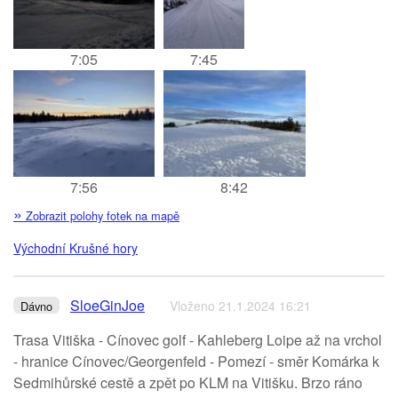
7:05
7:45
7:56
8:42
»
Zobrazit polohy fotek na mapě
Východní Krušné hory
SloeGinJoe
Vloženo 21.1.2024 16:21
Dávno
Trasa Vitiška - Cínovec golf - Kahleberg Loipe až na vrchol
- hranice Cínovec/Georgenfeld - Pomezí - směr Komárka k
Sedmihůrské cestě a zpět po KLM na Vitišku. Brzo ráno