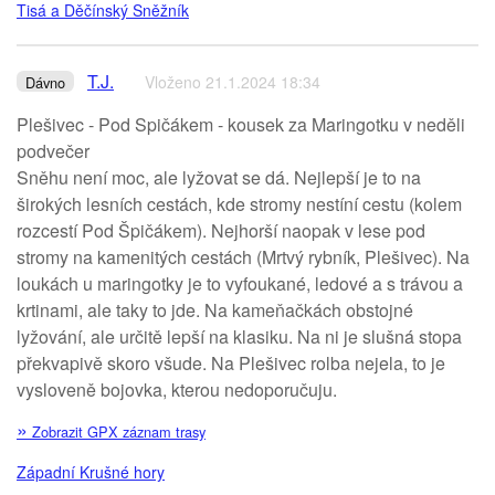
Tisá a Děčínský Sněžník
T.J.
Vloženo 21.1.2024 18:34
Dávno
Plešivec - Pod Spičákem - kousek za Maringotku v neděli
podvečer
Sněhu není moc, ale lyžovat se dá. Nejlepší je to na
širokých lesních cestách, kde stromy nestíní cestu (kolem
rozcestí Pod Špičákem). Nejhorší naopak v lese pod
stromy na kamenitých cestách (Mrtvý rybník, Plešivec). Na
loukách u maringotky je to vyfoukané, ledové a s trávou a
krtinami, ale taky to jde. Na kameňačkách obstojné
lyžování, ale určitě lepší na klasiku. Na ni je slušná stopa
překvapivě skoro všude. Na Plešivec rolba nejela, to je
vysloveně bojovka, kterou nedoporučuju.
»
Zobrazit GPX záznam trasy
Západní Krušné hory