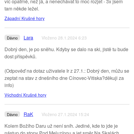
víc opatrně, než já, a nenechávat to moc rozjet - 3x jsem
tam někde ležel.
Západní Krušné hory
Lara
Vloženo 28.1.2024 6:23
Dávno
Dobrý den, je po sněhu. Kdyby se dalo na ski, jistě tu bude
dost příspěvků.
(Odpověď na dotaz uživatele Ir z 27.1.: Dobrý den, můžu se
zeptat na stav z dnešního dne Cínovec-Vitiska?děkuji za
info)
Východní Krušné hory
RaK
Vloženo 27.1.2024 15:24
Dávno
Kolem Božího Daru už není sníh. Jediné, kde to jde je
nástup do stopy Pod Meluzínou a jet směr Na Skalách,