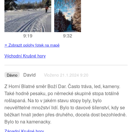
9:19
9:32
»
Zobrazit polohy fotek na mapě
Východní Krušné hory
David
Vloženo 21.1.2024 9:20
Dávno
Z Horní Blatné směr Boží Dar. Často tráva, led, kameny.
Také hodně pesaku, po německé skupině stopa totálně
rošlapaná. Na to v jakém stavu stopy byly, bylo
neuvěřitelné množství lidí. Bylo to davové šílenství, kdy se
běžkari hnali jeden přes druhého, docela dost bezohledně.
Bylo to na kamenacky.
Západní Krušné hory