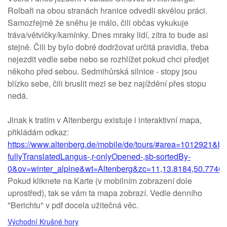
Rolbaři na obou stranách hranice odvedli skvělou práci.
Samozřejmě že sněhu je málo, čili občas vykukuje
tráva/větvičky/kamínky. Dnes mraky lidí, zítra to bude asi
stejně. Čili by bylo dobré dodržovat určitá pravidla, třeba
nejezdit vedle sebe nebo se rozhlížet pokud chci předjet
někoho před sebou. Sedmihůrská silnice - stopy jsou
blízko sebe, čili bruslit mezi se bez najíždění přes stopu
nedá.
Jinak k tratím v Altenbergu existuje i interaktivní mapa,
přikládám odkaz:
https://www.altenberg.de/mobile/de/tours/#area=1012921&b
fullyTranslatedLangus-,r-onlyOpened-,sb-sortedBy-
0&ov=winter_alpine&wt=Altenberg&zc=11,13.8184,50.7746
Pokud kliknete na Karte (v mobilním zobrazení dole
uprostřed), tak se vám ta mapa zobrazí. Vedle denního
"Berichtu" v pdf docela užitečná věc.
Východní Krušné hory