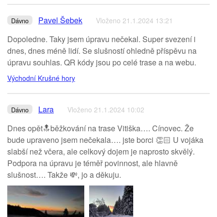
Pavel Šebek
Vloženo 21.1.2024 13:21
Dávno
Dopoledne. Taky jsem úpravu nečekal. Super svezení i
dnes, dnes méně lidí. Se slušností ohledně příspěvu na
úpravu souhlas. QR kódy jsou po celé trase a na webu.
Východní Krušné hory
Lara
Vloženo 21.1.2024 10:02
Dávno
Dnes opět🔝běžkování na trase Vitiška…. Cínovec. Že
bude upraveno jsem nečekala…. jste borci 👏🏻 U vojáka
slabší než včera, ale celkový dojem je naprosto skvělý.
Podpora na úpravu je téměř povinnost, ale hlavně
slušnost…. Takže 💸, jo a děkuju.