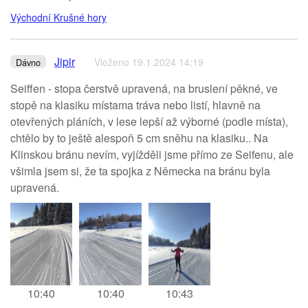
Východní Krušné hory
Jipir
Vloženo 19.1.2024 14:19
Dávno
Seiffen - stopa čerstvě upravená, na bruslení pěkné, ve
stopě na klasiku místama tráva nebo listí, hlavně na
otevřených pláních, v lese lepší až výborné (podle místa),
chtělo by to ještě alespoň 5 cm sněhu na klasiku.. Na
Klinskou bránu nevím, vyjížděli jsme přímo ze Seifenu, ale
všimla jsem si, že ta spojka z Německa na bránu byla
upravená.
10:40
10:40
10:43