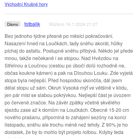
Východní Krušné hory
fotbalik
Vloženo 16.1.2024 21:27
Dávno
Bez jednoho týdne přesně po měsíci pokračování.
Nasazení hned na Loučkách, tady sněhu akorát, hůlky
píchaj do asfaltu. Postupně sněhu přibývá. Někdo jel přede
mnou, takže nečekaně i se stopou. Nad Hvězdou na
Střelnou a Loučnou (cestou po úbočí dolů rozhodně ne,
občas koukne kámen) a pak na Dlouhou Louku. Zde vyjetá
stopa byla nejlepší. Před hospodou skončila, dál jsem
dělal stopu už sám. Okruh Vysoká mýť ve většině v klidu,
jen pár míst se slabou pokrývkou. Nejlepší část je úvozem
po červené značce. Na závěr zpátky včetně skvělého
sjezdu zase až k domům na Loučkách. Obecně 15-20 cm
nového prašanu, připomíná to zahájení sezóny na konci
listopadu, sněhu ale trochu méně než tehdy. Z 90% je ho
dostatek, že by to mohlo být projeto rolbou. Kdyby teda