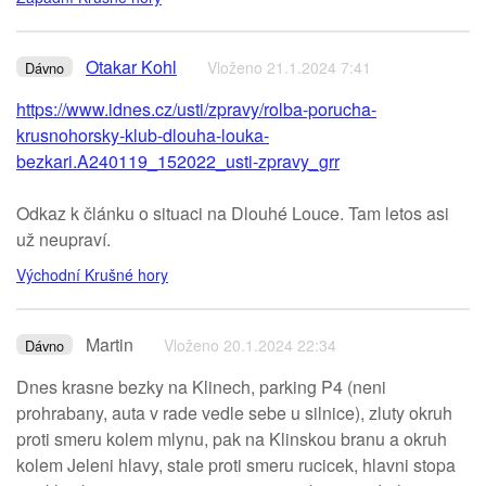
Otakar Kohl
Vloženo 21.1.2024 7:41
Dávno
https://www.idnes.cz/usti/zpravy/rolba-porucha-
krusnohorsky-klub-dlouha-louka-
bezkari.A240119_152022_usti-zpravy_grr
Odkaz k článku o situaci na Dlouhé Louce. Tam letos asi
už neupraví.
Východní Krušné hory
Martin
Vloženo 20.1.2024 22:34
Dávno
Dnes krasne bezky na Klinech, parking P4 (neni
prohrabany, auta v rade vedle sebe u silnice), zluty okruh
proti smeru kolem mlynu, pak na Klinskou branu a okruh
kolem Jeleni hlavy, stale proti smeru rucicek, hlavni stopa