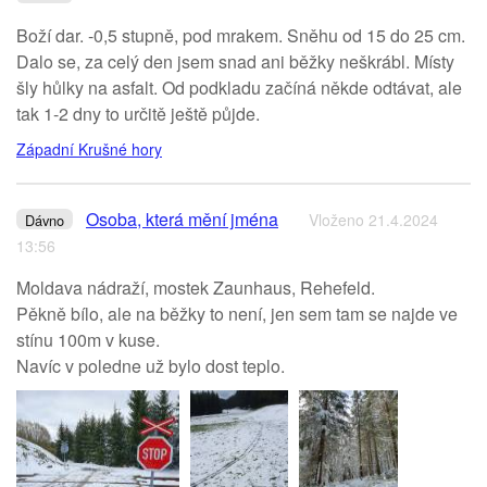
Boží dar. -0,5 stupně, pod mrakem. Sněhu od 15 do 25 cm.
Dalo se, za celý den jsem snad ani běžky neškrábl. Místy
šly hůlky na asfalt. Od podkladu začíná někde odtávat, ale
tak 1-2 dny to určitě ještě půjde.
Západní Krušné hory
Osoba, která mění jména
Vloženo 21.4.2024
Dávno
13:56
Moldava nádraží, mostek Zaunhaus, Rehefeld.
Pěkně bílo, ale na běžky to není, jen sem tam se najde ve
stínu 100m v kuse.
Navíc v poledne už bylo dost teplo.